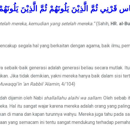
س قَرْنِي ثُمَّ الَّذِيْنَ يَلُونَهُمْ ثُمَّ الَّذِيْنَ يَلُونَهُمْ
telah mereka, kemudian yang setelah mereka.”
(Sahih,
HR. al-B
encakup segala hal yang berkaitan dengan agama, baik ilmu, pe
sebaik-baik generasi adalah generasi beliau secara mutlak. Itu 
n. Jika tidak demikian, yakni mereka hanya baik dalam sisi tert
Muwaqqi’in ‘an Rabbil ‘Alamin
, 4/104)
ah dijamin oleh Nabi
shallallahu alaihi wa sallam
. Oleh sebab it
ka. Hal itu sangat wajar karena mereka adalah orang yang paling
an di mana dan kapan turunnya wahyu. Mereka juga tahu pada sa
aan yang semacam ini tentu sangat mendukung terhadap pema