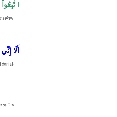
ٱتَّبِعُواْ
 sekali
أَلَا إِنِّي
d
dari al-
wa sallam