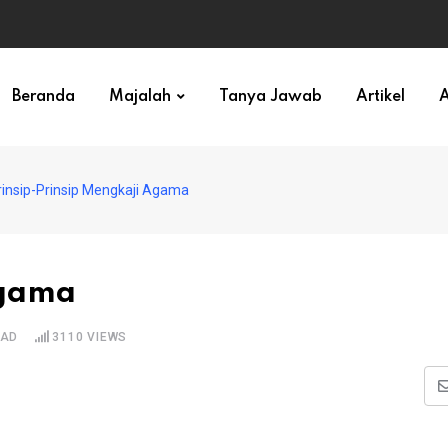
ihan)
Beranda
Majalah
Tanya Jawab
Artikel
A
rinsip-Prinsip Mengkaji Agama
Agama
EAD
3110
VIEWS