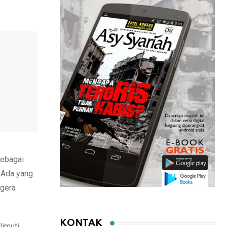
sebagai
. Ada yang
egera
KONTAK
imuti.