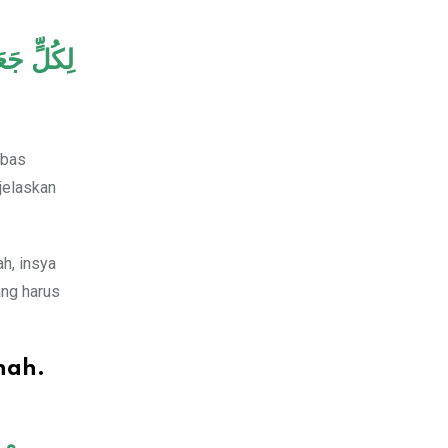
لِكُلٍّ ج
bbas
jelaskan
h, insya
ang harus
nah.