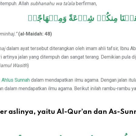
itempuh. Allah
subhanahu wa ta’ala
berfirman,
َعَلۡنَا مِنكُمۡ شِرۡعَةً وَمِنۡهَاجًاۚ
minhaj.”
(al-Maidah: 48)
haj
dalam ayat tersebut diterangkan oleh imam ahli tafsir, Ibnu A
 artinya jalan yang ditempuh dan sangat terang. Demikian pula di
jamul Wasith
)
h
Ahlus Sunnah
dalam mendapatkan ilmu agama. Dengan jalan itula
uan dalam mendapatkan ilmu agama. Berikut inilah rambu-rambu y
r aslinya, yaitu Al-Qur’an dan As-Sun