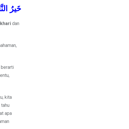
خَيرُ النَّا
ukhari
dan
mahaman,
berarti
entu,
u, kita
 tahu
at apa
haman