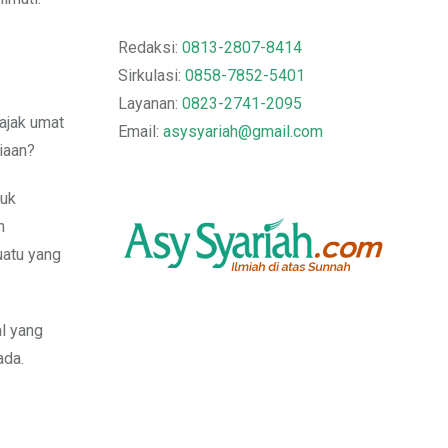
Redaksi:
0813-2807-8414
Sirkulasi:
0858-7852-5401
Layanan:
0823-2741-2095
ajak umat
Email:
asysyariah@gmail.com
iaan?
tuk
h
atu yang
l yang
ada.