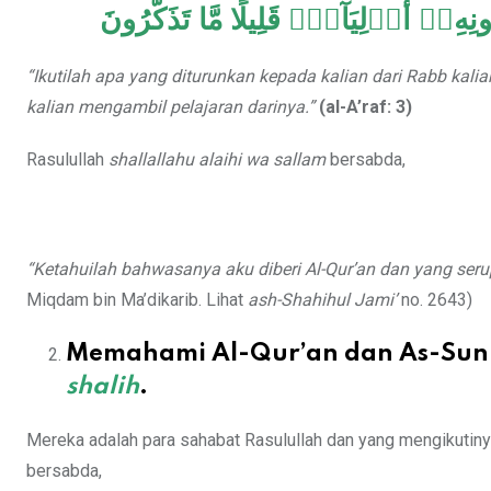
دُونِهِۦٓ أَوۡلِيَآءَۗ قَلِيلًا مَّا تَذَكَّرُونَ
“Ikutilah apa yang diturunkan kepada kalian dari Rabb kalia
kalian mengambil pelajaran darinya.”
(al-A’raf: 3)
Rasulullah
shallallahu alaihi wa sallam
bersabda,
“Ketahuilah bahwasanya aku diberi Al-Qur’an dan yang se
Miqdam bin Ma’dikarib. Lihat
ash-Shahihul Jami’
no. 2643)
Memahami Al-Qur’an dan As-Su
shalih
.
Mereka adalah para sahabat Rasulullah dan yang mengikutinya d
bersabda,