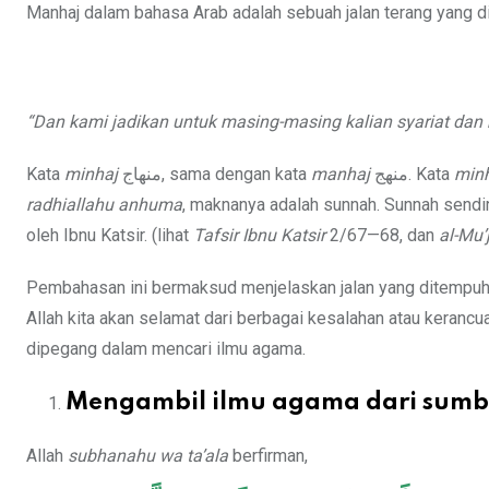
Manhaj dalam bahasa Arab adalah sebuah jalan terang yang d
“Dan kami jadikan untuk masing-masing kalian syariat dan 
Kata
minhaj
منهاج, sama dengan kata
manhaj
منهج. Kata
min
radhiallahu anhuma
, maknanya adalah sunnah. Sunnah sendiri
oleh Ibnu Katsir. (lihat
Tafsir Ibnu Katsir
2/67—68, dan
al-Mu’
Pembahasan ini bermaksud menjelaskan jalan yang ditempu
Allah kita akan selamat dari berbagai kesalahan atau keranc
dipegang dalam mencari ilmu agama.
Mengambil ilmu agama dari sumbe
Allah
subhanahu wa ta’ala
berfirman,