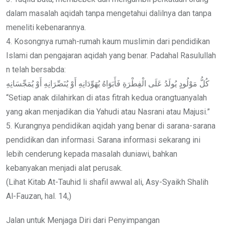
dalam masalah aqidah tanpa mengetahui dalilnya dan tanpa
meneliti kebenarannya.
4. Kosongnya rumah-rumah kaum muslimin dari pendidikan
Islami dan pengajaran aqidah yang benar. Padahal Rasulullah
n telah bersabda:
كُلُّ مَوْلُودٍ يُولَدُ عَلَى الْفِطْرَةِ فَأَبَوَاهُ يُهَوِّدَانِهِ أَوْ يُنَصِّرَانِهِ أَوْ يُمَجِّسَانِهِ
“Setiap anak dilahirkan di atas fitrah kedua orangtuanyalah
yang akan menjadikan dia Yahudi atau Nasrani atau Majusi.”
5. Kurangnya pendidikan aqidah yang benar di sarana-sarana
pendidikan dan informasi. Sarana informasi sekarang ini
lebih cenderung kepada masalah duniawi, bahkan
kebanyakan menjadi alat perusak.
(Lihat Kitab At-Tauhid li shafil awwal ali, Asy-Syaikh Shalih
Al-Fauzan, hal. 14,)
Jalan untuk Menjaga Diri dari Penyimpangan