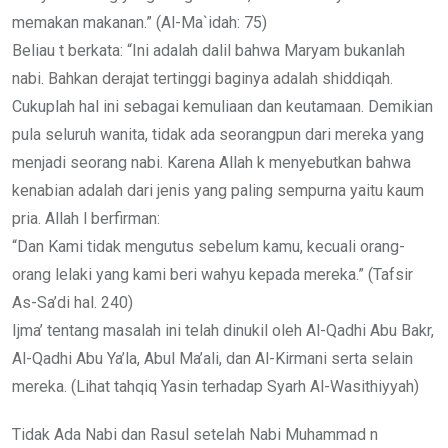
memakan makanan.” (Al-Ma`idah: 75)
Beliau t berkata: “Ini adalah dalil bahwa Maryam bukanlah
nabi. Bahkan derajat tertinggi baginya adalah shiddiqah.
Cukuplah hal ini sebagai kemuliaan dan keutamaan. Demikian
pula seluruh wanita, tidak ada seorangpun dari mereka yang
menjadi seorang nabi. Karena Allah k menyebutkan bahwa
kenabian adalah dari jenis yang paling sempurna yaitu kaum
pria. Allah l berfirman:
“Dan Kami tidak mengutus sebelum kamu, kecuali orang-
orang lelaki yang kami beri wahyu kepada mereka.” (Tafsir
As-Sa’di hal. 240)
Ijma’ tentang masalah ini telah dinukil oleh Al-Qadhi Abu Bakr,
Al-Qadhi Abu Ya’la, Abul Ma’ali, dan Al-Kirmani serta selain
mereka. (Lihat tahqiq Yasin terhadap Syarh Al-Wasithiyyah)
Tidak Ada Nabi dan Rasul setelah Nabi Muhammad n