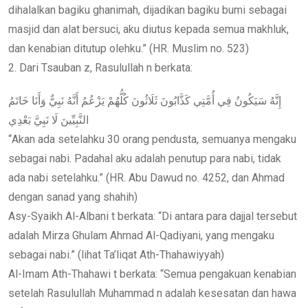
dihalalkan bagiku ghanimah, dijadikan bagiku bumi sebagai
masjid dan alat bersuci, aku diutus kepada semua makhluk,
dan kenabian ditutup olehku.” (HR. Muslim no. 523)
2. Dari Tsauban z, Rasulullah n berkata:
إِنَّهُ سَيَكُونُ فِي أُمَّتِي كَذَّابُونَ ثَلَاثُونَ كُلُّهُمْ يَزْعُمُ أَنَّهُ نَبِيٌّ وَأَنَا خَاتَمُ
النَّبِيِّينَ لَا نَبِيَّ بَعْدِي
“Akan ada setelahku 30 orang pendusta, semuanya mengaku
sebagai nabi. Padahal aku adalah penutup para nabi, tidak
ada nabi setelahku.” (HR. Abu Dawud no. 4252, dan Ahmad
dengan sanad yang shahih)
Asy-Syaikh Al-Albani t berkata: “Di antara para dajjal tersebut
adalah Mirza Ghulam Ahmad Al-Qadiyani, yang mengaku
sebagai nabi.” (lihat Ta’liqat Ath-Thahawiyyah)
Al-Imam Ath-Thahawi t berkata: “Semua pengakuan kenabian
setelah Rasulullah Muhammad n adalah kesesatan dan hawa