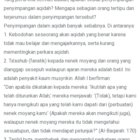
penyimpangan aqidah? Mengapa sebagian orang tertipu dan
terjerumus dalam penyimpangan tersebut?
Penyimpangan dalam aqidah banyak sebabnya. Di antaranya:
1. Kebodohan seseorang akan aqidah yang benar karena
tidak mau belajar dan mengajarkannya, serta kurang
mementingkan perkara aqidah.
2. Ta’ashub (fanatik) kepada nenek moyang dan orang yang
dianggap sesepuh walaupun ajaran mereka adalah batil. Ini
adalah penyakit kaum musyrikin. Allah l berfirman:
“Dan apabila dikatakan kepada mereka: ‘Ikutilah apa yang
telah diturunkan Allah,’ mereka menjawab: ‘(Tidak), tetapi kami
hanya mengikuti apa yang telah kami dapati dari (perbuatan)
nenek moyang kami.’ (Apakah mereka akan mengikuti juga),
walaupun nenek moyang mereka itu tidak mengetahui
sesuatupun, dan tidak mendapat petunjuk?” (Al-Baqarah: 170)
3. Taqlid buta, membebek dan mengambil perkataan orang