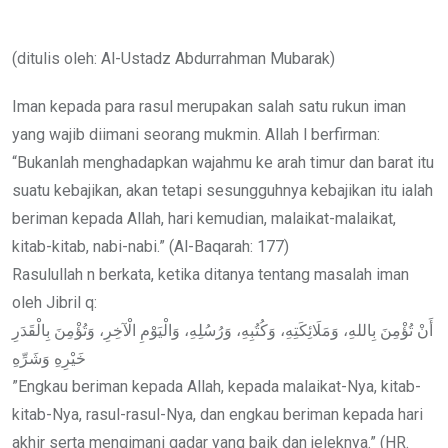
via
Email
(ditulis oleh: Al-Ustadz Abdurrahman Mubarak)
Iman kepada para rasul merupakan salah satu rukun iman
yang wajib diimani seorang mukmin. Allah l berfirman:
“Bukanlah menghadapkan wajahmu ke arah timur dan barat itu
suatu kebajikan, akan tetapi sesungguhnya kebajikan itu ialah
beriman kepada Allah, hari kemudian, malaikat-malaikat,
kitab-kitab, nabi-nabi.” (Al-Baqarah: 177)
Rasulullah n berkata, ketika ditanya tentang masalah iman
oleh Jibril q:
أَنْ تُؤْمِنَ بِاللهِ، وَمَلَائِكَتِهِ، وَكُتُبِهِ، وَرُسُلِهِ، وَالْيَوْمِ الْآخِرِ، وَتُؤْمِنَ بِالْقَدَرِ
خَيْرِهِ وَشَرِّهِ
”Engkau beriman kepada Allah, kepada malaikat-Nya, kitab-
kitab-Nya, rasul-rasul-Nya, dan engkau beriman kepada hari
akhir serta mengimani qadar yang baik dan jeleknya.” (HR.