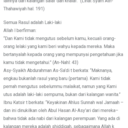
lainnya dari kalangan salaf dan khalaf.” (Lihat Syarh Ath-
Thahawiyah hal. 191)
Semua Rasul adalah Laki-laki
Allah l berfirman:
“Dan Kami tidak mengutus sebelum kamu, kecuali orang-
orang lelaki yang kami beri wahyu kepada mereka. Maka
bertanyalah kepada orang yang mempunyai pengetahuan jika
kamu tidak mengetahui.” (An-Nahl: 43)
Asy-Syaikh Abdurahman As-Sa’di t berkata: “Maknanya,
engkau bukanlah rasul yang baru (pertama). Kami tidak
pernah mengutus sebelummu malaikat, namun yang Kami
utus adalah laki-laki sempurna, bukan dari kalangan wanita.”
Ibnu Katsir t berkata: “Keyakinan Ahlus Sunnah wal Jamaah –
dan ini dinukilkan oleh Abul Hasan Al-Asy’ari dari mereka–
bahwa tidak ada nabi dari kalangan perempuan. Yang ada di
kalangan mereka adalah shiddiqah, sebagaimana Allah k