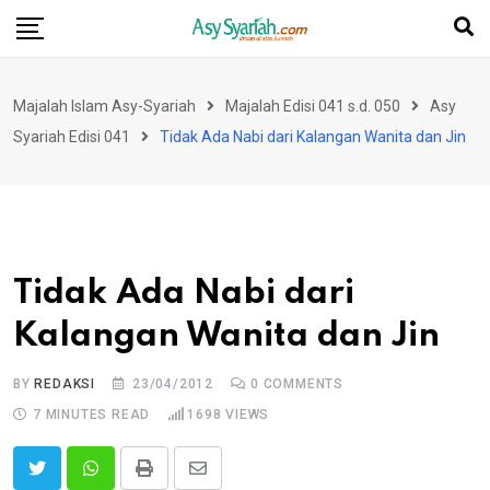
Skip
to
content
Majalah Islam Asy-Syariah
Majalah Edisi 041 s.d. 050
Asy
Syariah Edisi 041
Tidak Ada Nabi dari Kalangan Wanita dan Jin
Tidak Ada Nabi dari
Kalangan Wanita dan Jin
BY
REDAKSI
23/04/2012
0
COMMENTS
7 MINUTES READ
1698
VIEWS
Print
Share