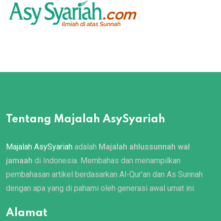
Tentang Majalah AsySyariah
Majalah AsySyariah
adalah
Majalah ahlussunnah wal
jamaah
di Indonesia. Membahas dan menampilkan
pembahasan artikel berdasarkan Al-Qur’an dan As Sunnah
dengan apa yang di pahami oleh generasi awal umat ini.
Alamat