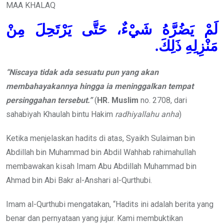
MAA KHALAQ
لَمْ يَضُرَّهُ شَيْءٌ، حَتَّى يَرْتَحِلَ مِنْ
مَنْزِلِهِ ذَلِكَ.
“Niscaya tidak ada sesuatu pun yang akan
membahayakannya hingga ia meninggalkan tempat
persinggahan tersebut.”
(
HR. Muslim
no. 2708, dari
sahabiyah Khaulah bintu Hakim
radhiyallahu anha
)
Ketika menjelaskan hadits di atas, Syaikh Sulaiman bin
Abdillah bin Muhammad bin Abdil Wahhab rahimahullah
membawakan kisah Imam Abu Abdillah Muhammad bin
Ahmad bin Abi Bakr al-Anshari al-Qurthubi.
Imam al-Qurthubi mengatakan, “Hadits ini adalah berita yang
benar dan pernyataan yang jujur. Kami membuktikan