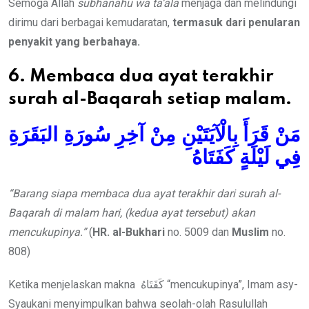
Semoga Allah
subhanahu wa ta’ala
menjaga dan melindungi
dirimu dari berbagai kemudaratan,
termasuk dari penularan
penyakit
yang berbahaya.
6. Membaca dua ayat terakhir
surah al-Baqarah setiap malam.
مَنْ قَرَأَ بِالْآيَتَيْنِ مِنْ آخِرِ سُورَةِ البَقَرَةِ
فِي لَيْلَةٍ كَفَتَاهُ
“Barang siapa membaca dua ayat terakhir dari surah al-
Baqarah di malam hari, (kedua ayat tersebut) akan
mencukup
inya.”
(
HR. al-Bukhari
no. 5009 dan
Muslim
no.
808)
Ketika menjelaskan makna كَفَتَاهُ “mencukupinya”, Imam asy-
Syaukani menyimpulkan bahwa seolah-olah Rasulullah