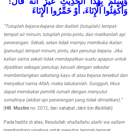
وَسَلَّمَ بِهَذَا الْحَدِيثِ غَيْرَ أَنَّهُ قَالَ:
وَأَكْفِئُوا الْإِنَاءَ، أَوْ خَمِّرُوا الْإِنَاءَ
“
Tutuplah bejana-bejana dan ikatlah (tutuplah)
tempat-
tempat air minum
, tutuplah pintu-pintu, dan matikanlah api
penerangan.
Sebab,
setan tidak mampu
membuka ikatan
(penutup)
tempat minum, pintu, dan penutup
bejana. Jika
kalian sama sekali tidak mendapatkan suatu apapun untuk
dijadikan sebagai penutup, kecuali dengan sekadar
membentangkan sebatang kayu di atas bejana tersebut dan
menyebut nama Allah, maka lakukanlah. Sungguh,
tikus
dapat membakar pemilik rumah dengan menyulut
rumahnya (
akibat api penerangan yang tidak dimatikan)
.”
(
HR. Muslim
no. 2012, dari sahabat Jabir bin Abdillah)
Pada hadits di atas, Rasulullah
shallallahu alaihi wa sallam
membimbing umatnya untuk menutup tempat-tempat