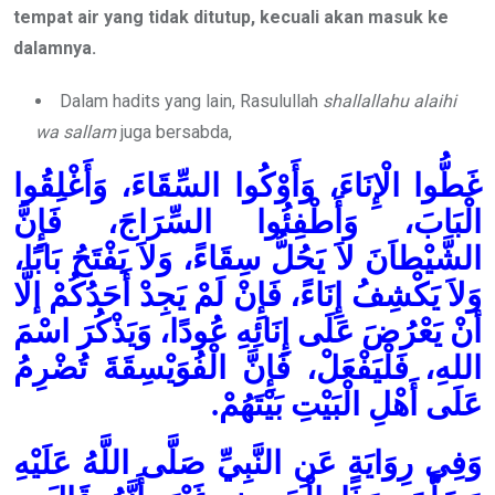
tempat air yang tidak ditutup, kecuali akan masuk ke
dalamnya.
Dalam hadits yang lain, Rasulullah
shallallahu alaihi
wa sallam
juga bersabda,
غَطُّوا الْإِنَاءَ، وَأَوْكُوا السِّقَاءَ، وَأَغْلِقُوا
الْبَابَ، وَأَطْفِئُوا السِّرَاجَ، فَإِنَّ
الشَّيْطاَنَ لاَ يَحُلُّ سِقَاءً، وَلاَ يَفْتَحُ بَابًا،
وَلاَ يَكْشِفُ إِنَاءً، فَإِنْ لَمْ يَجِدْ أَحَدُكُمْ إلَّا
أنْ يَعْرُضَ عَلَى إِنَائِهِ عُودًا، وَيَذْكُرَ اسْمَ
اللهِ، فَلْيَفْعَلْ، فَإِنَّ الْفُوَيْسِقَةَ تُضْرِمُ
عَلَى أَهْلِ الْبَيْتِ بَيْتَهُمْ.
وَفِي رِوَايَةٍ عَنِ النَّبِيِّ صَلَّى اللَّهُ عَلَيْهِ