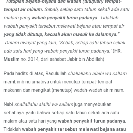
“
Tutuplah bejana-bejana dan ikatlah (tutuplah) tempat-
tempat air minum.
Sebab, setiap satu tahun sekali ada satu
malam yang
wabah penyakit turun padanya.
Tidaklah
wabah penyakit tersebut melewati bejana atau tempat air
yang tidak ditutup, kecuali akan masuk ke dalamnya.”
Dalam riwayat yang lain,
“Sebab, setiap satu tahun sekali
ada satu hari
yang wabah penyakit turun padanya.”
(
HR.
Muslim
no. 2014, dari sahabat Jabir bin Abdillah)
Pada hadits di atas, Rasulullah
shallallahu alaihi wa sallam
membimbing umatnya untuk menutup tempat-tempat
makanan dan mengikat (menutup) wadah-wadah air minum.
Nabi
shallallahu alaihi wa sallam
juga menyebutkan
sebabnya, yaitu bahwa setiap satu tahun sekali ada satu
malam atau satu hari yang
wabah penyakit turun padanya.
Tidaklah
wabah penyakit tersebut melewati bejana atau