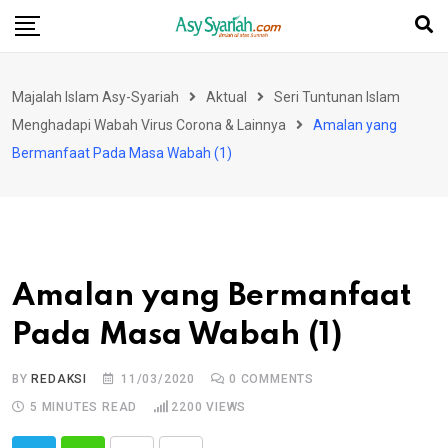
Skip
to
content
Majalah Islam Asy-Syariah
Aktual
Seri Tuntunan Islam
Menghadapi Wabah Virus Corona & Lainnya
Amalan yang
Bermanfaat Pada Masa Wabah (1)
Amalan yang Bermanfaat
Pada Masa Wabah (1)
BY
REDAKSI
11/03/2020
0
COMMENTS
5 MINUTES READ
2200
VIEWS