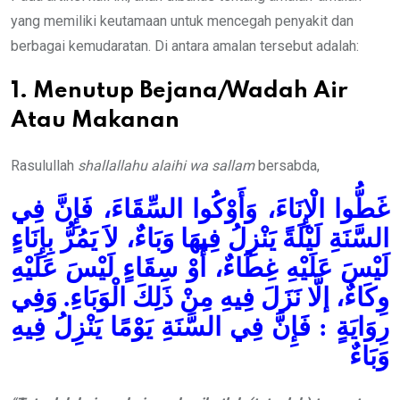
yang memiliki keutamaan untuk mencegah penyakit dan
berbagai kemudaratan. Di antara amalan tersebut adalah:
1. Menutup Bejana/Wadah Air
Atau Makanan
Rasulullah
shallallahu alaihi wa sallam
bersabda,
غَطُّوا الْإِنَاءَ، وَأَوْكُوا السِّقَاءَ، فَإِنَّ فِي
السَّنَةِ لَيْلَةً يَنْزِلُ فِيهَا وَبَاءٌ، لاَ يَمُرُّ بِإِنَاءٍ
لَيْسَ عَلَيْهِ غِطَاءٌ، أَوْ سِقَاءٍ لَيْسَ عَلَيْهِ
وِكَاءٌ، إلَّا نَزَلَ فِيهِ مِنْ ذَلِكَ الْوَبَاءِ. وَفِي
رِوَايَةٍ : فَإِنَّ فِي السَّنَةِ يَوْمًا يَنْزِلُ فِيهِ
وَبَاءٌ