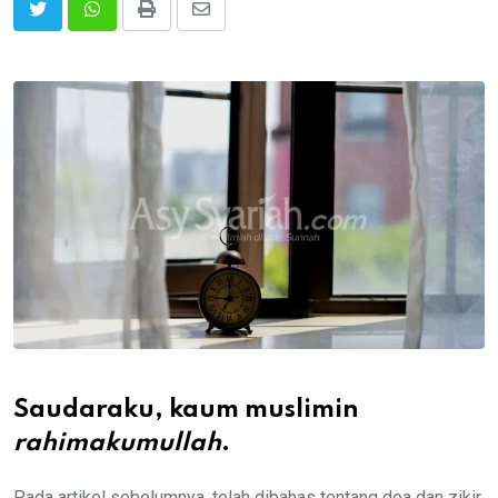
Print
Share
via
Email
Saudaraku, kaum muslimin
rahimakumullah
.
Pada artikel sebelumnya, telah dibahas tentang doa dan zikir