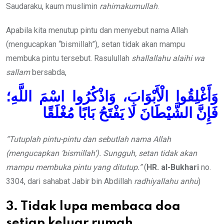
Saudaraku, kaum muslimin
rahimakumullah
.
Apabila kita menutup pintu dan menyebut nama Allah
(mengucapkan “bismillah”), setan tidak akan mampu
membuka pintu tersebut. Rasulullah
shallallahu alaihi wa
sallam
bersabda,
وَأَغْلِقُوا الْأَبْوَابَ، وَاذْكُرُوا اسْمَ اللَّهِ؛
فَإِنَّ الشَّيْطَانَ لَا يَفْتَحُ بَابًا مُغْلَقًا
“Tutuplah pintu-pintu dan sebutlah nama Allah
(mengucapkan ‘bismillah’). Sungguh, setan tidak akan
mampu membuka pintu yang ditutup.”
(
HR. al-Bukhari
no.
3304, dari sahabat Jabir bin Abdillah
radhiyallahu anhu
)
3. Tidak lupa membaca doa
setiap keluar rumah