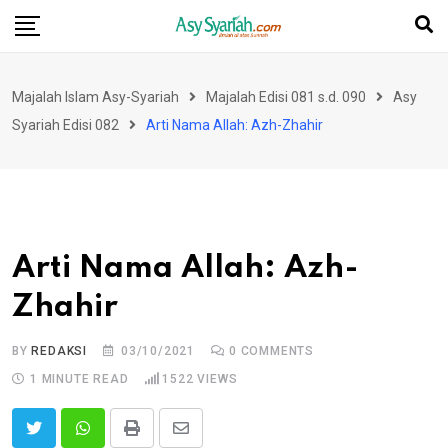
Skip
to
content
Majalah Islam Asy-Syariah
Majalah Edisi 081 s.d. 090
Asy
Syariah Edisi 082
Arti Nama Allah: Azh-Zhahir
Arti Nama Allah: Azh-
Zhahir
BY
REDAKSI
03/10/2021
0
COMMENTS
1 MINUTE READ
1522
VIEWS
Print
Share