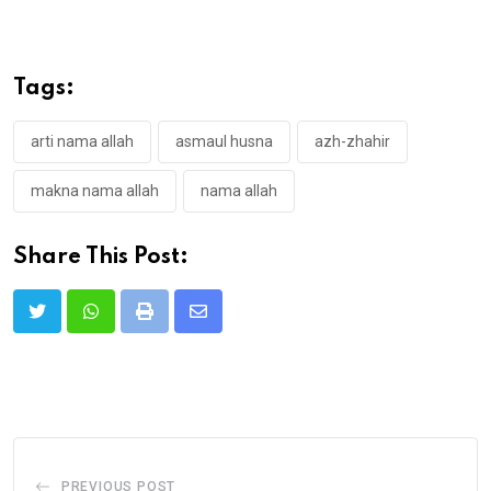
Tags:
arti nama allah
asmaul husna
azh-zhahir
makna nama allah
nama allah
Share This Post:
Print
Share
via
Email
PREVIOUS POST