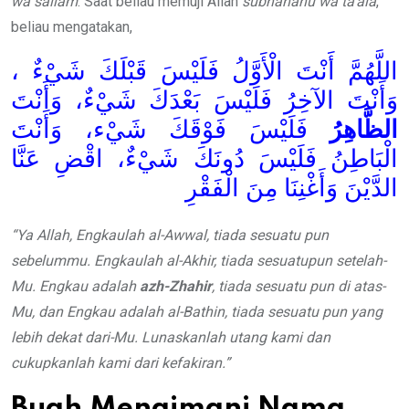
wa sallam
. Saat beliau memuji Allah
subhanahu
wa ta’ala
,
beliau mengatakan,
اللَّهُمَّ أَنْتَ الْأَوَّلُ فَلَيْسَ قَبْلَكَ شَيْءٌ ،
وَأَنْتَ الآخِرُ فَلَيْسَ بَعْدَكَ شَيْءٌ، وَأَنْتَ
الظَّاهِرُ
فَلَيْسَ فَوْقَكَ شَيْء، وَأَنْتَ
الْبَاطِنُ فَلَيْسَ دُونَكَ شَيْءٌ، اقْضِ عَنَّا
الدَّيْنَ وَأَغْنِنَا مِنَ الْفَقْرِ
“Ya Allah, Engkaulah al-Awwal, tiada sesuatu pun
sebelummu. Engkaulah al-Akhir, tiada sesuatupun setelah-
Mu. Engkau adalah
azh-Zhahir
, tiada sesuatu pun di atas-
Mu, dan Engkau adalah al-Bathin, tiada sesuatu pun yang
lebih dekat dari-Mu. Lunaskanlah utang kami dan
cukupkanlah kami dari kefakiran.”
Buah Mengimani Nama