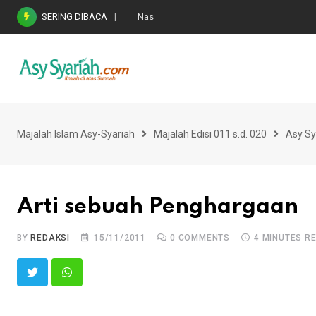
Skip
SERING DIBACA
Nasihat Emas di Masa Fitnah (Ujian/Perselis
to
content
Majalah Islam Asy-Syariah
Majalah Edisi 011 s.d. 020
Asy Sy
Arti sebuah Penghargaan
BY
REDAKSI
15/11/2011
0
COMMENTS
4 MINUTES R