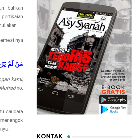
dan bahkan
pertikaian
uliakan.
 semestinya
مَنْ
لَمْ
يَرْ
ngan kami,
 Mufrad
no.
itu saudara
u menengok
nya.
KONTAK