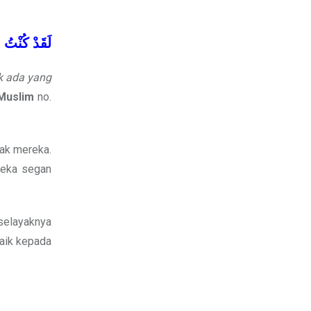
لَقَدْ
كُنْتُ
ع
ak ada yang
 Muslim
no.
ak mereka.
reka segan
 selayaknya
baik kepada