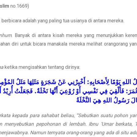
slim
no.1669)
erbicara adalah yang paling tua usianya di antara mereka.
anhum
. Banyak di antara kisah mereka yang menunjukkan keren
ahan diri untuk bicara manakala mereka melihat orangorang yan
ma
ketika mengisahkan tentang dirinya:
المُؤْمِ
مَثَلُ
مَثَلِهَا
شَجَرَةٍ
عَنْ
أَخْبِرْنِي
:
لِأَصْحَابِهِ
يَوْمًا
اللهِ
ُ
أ
أُرِيْدُ
فَجَعَلْتُ
.
نَخْلَةٌ
أَنَّهَا
رُوْعِيَ
أَوْ
نَفْسِي
فِي
فَأُلْقِيَ
:
مَرَ
الَ
رَسُولُ
اللهِ هِيَ
النَّخْلَةُ
rkata kepada para sahabat beliau, “Sebutkan suatu pohon yan
n menyebutkan pepohonan di lembah. Ibnu ‘Umar berkata, Te
enjawabnya. Namun ternyata orang-orang yang ada di situ ada