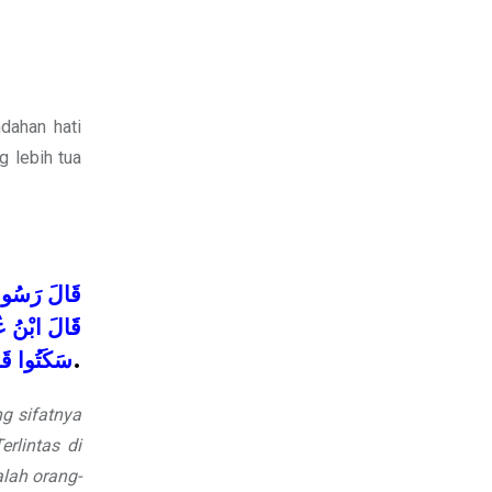
dahan hati
g lebih tua
قَالَ
رَسُول
قََالَ
ابْنُ
عُ
قَ
سَكَتُوا
.
g sifatnya
rlintas di
lah orang-