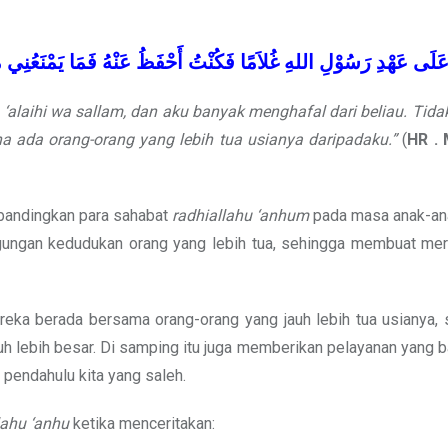
َلَى
عَهْدِ
رَسُوْلِ
اللهِ
غُلاَمًا
فَكُنْتُ
أَحْفَظُ
عَنْهُ
فَمَا
يَمْنَعُنِي
م
u ‘alaihi wa sallam, dan aku banyak menghafal dari beliau. Tid
ana ada orang-orang yang lebih tua usianya daripadaku.”
(
HR .
ibandingkan para sahabat
radhiallahu ‘anhum
pada masa anak-an
eagungan kedudukan orang yang lebih tua, sehingga membuat me
ereka berada bersama orang-orang yang jauh lebih tua usianya,
 lebih besar. Di samping itu juga memberikan pelayanan yang 
pendahulu kita yang saleh.
lahu ‘anhu
ketika menceritakan: