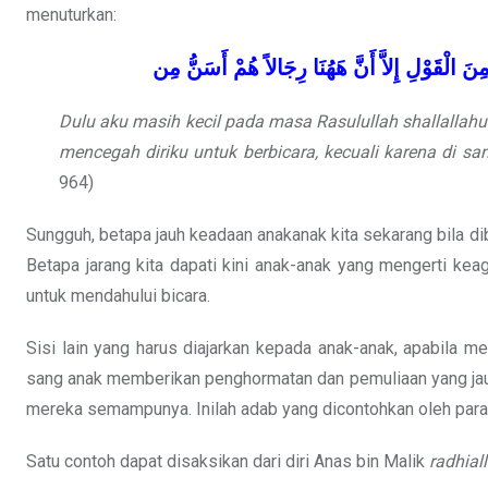
menuturkan:
ِنَ
الْقَوْلِ
إِلاَّ
أَنَّ
هَهُنَا
رِجَالاً
هُمْ
أَسَنُّ
مِن
Dulu aku masih kecil pada masa Rasulullah
shallallah
mencegah diriku untuk berbicara, kecuali karena di s
964)
Sungguh, betapa jauh keadaan anakanak kita sekarang bila d
Betapa jarang kita dapati kini anak-anak yang mengerti k
untuk mendahului bicara.
Sisi lain yang harus diajarkan kepada anak-anak, apabila m
sang anak memberikan penghormatan dan pemuliaan yang jauh
mereka semampunya. Inilah adab yang dicontohkan oleh para 
Satu contoh dapat disaksikan dari diri Anas bin Malik
radhial