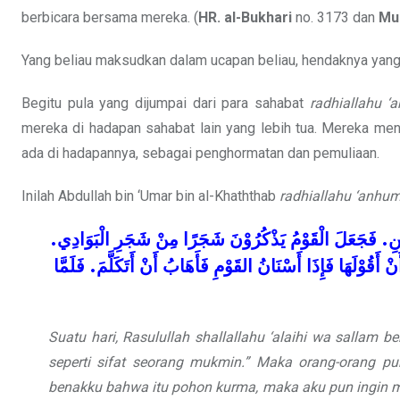
berbicara bersama mereka. (
HR. al-Bukhari
no. 3173 dan
Mu
Yang beliau maksudkan dalam ucapan beliau, hendaknya yang b
Begitu pula yang dijumpai dari para sahabat
radhiallahu ‘
mereka di hadapan sahabat lain yang lebih tua. Mereka men
ada di hadapannya, sebagai penghormatan dan pemuliaan.
Inilah Abdullah bin ‘Umar bin al-Khaththab
radhiallahu ‘anhu
.
الْبَوَادِي
شَجَرِ
مِنْ
شَجَرًا
يَذْكُرُوْنَ
الْقَوْمُ
فَجَعَلَ
.
نِ
فَلَمَّا
.
أَتَكَلَّمَ
أَنْ
فَأَهَابُ
القَوْمِ
أَسْنَانُ
فَإِذَا
أَقُوْلَهَا
َنْ
Suatu hari, Rasulullah
shallallahu ‘alaihi wa sallam
be
seperti sifat seorang mukmin.” Maka orang-orang pu
benakku bahwa itu pohon kurma, maka aku pun ingin m