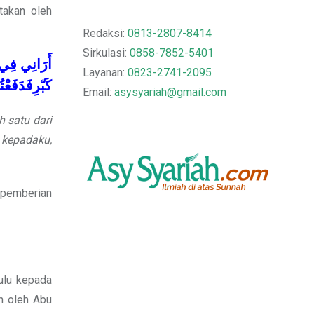
takan oleh
Redaksi:
0813-2807-8414
Sirkulasi:
0858-7852-5401
أَرَانِي
فِي
Layanan:
0823-2741-2095
كَبّرِفَدَفَعْتُ
Email:
asysyariah@gmail.com
 satu dari
kepadaku,
 pemberian
ulu kepada
n oleh Abu