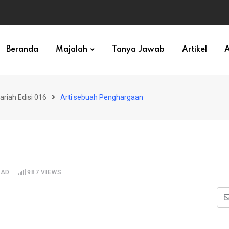
ihan)
Beranda
Majalah
Tanya Jawab
Artikel
A
ariah Edisi 016
Arti sebuah Penghargaan
EAD
987
VIEWS