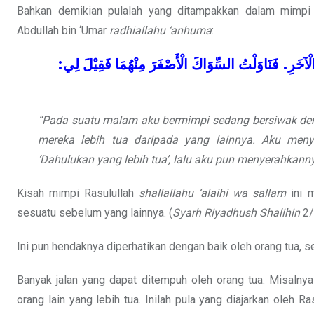
Bahkan demikian pulalah yang ditampakkan dalam mimpi
Abdullah bin ‘Umar
radhiallahu ‘anhuma
:
:
لِي
فَقِيْلَ
مِنْهُمَا
الْأَصْغَرَ
السِّوَاكَ
فَنَاوَلْتُ
.
لْآخَرِ
“Pada suatu malam aku bermimpi sedang bersiwak denga
mereka lebih tua daripada yang lainnya. Aku men
‘Dahulukan yang lebih tua’, lalu aku pun menyerahkann
Kisah mimpi Rasulullah
shallallahu ‘alaihi wa sallam
ini m
sesuatu sebelum yang lainnya. (
Syarh Riyadhush
Shalihin
2/
Ini pun hendaknya diperhatikan dengan baik oleh orang tua, s
Banyak jalan yang dapat ditempuh oleh orang tua. Misalny
orang lain yang lebih tua. Inilah pula yang diajarkan oleh Ra