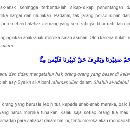
nak-anak sehingga terbentuklah sikap-sikap penentangan 
ka hargai dan muliakan. Padahal, tak jarang perselisihan dan 
ari peremehan hak-hak seorang yang semestinya dihormati dan dim
nginginkan anak-anak mereka salah asuhan. Oleh karena itulah,
 sallam
:
حَمْ
صَغِيْرَنَا
وَيَعْرِفْ
حَقَّ
كَبِيْرَنَا
فَلَيْسَ
مِنَّا
kami dan tidak mengetahui hak orang-orang yang besar di kala
oleh asy-Syaikh al-Albani
rahimahullah
dalam
Shahih al-Adabul
 orang yang berusia lebih tua kepada anak-anak mereka, baik 
yang harus mereka tunaikan. Kalau saja setiap orang tua ma
erhadap para sahabat dalam hal ini, tentu mereka akan mendapati