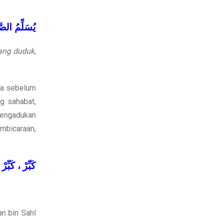
يُسَلِّمُ
الصَّ
ang duduk,
ara sebelum
g sahabat,
mengadukan
mbicaraan,
كَبِّرْ
،
كَبِّرْ
n bin Sahl