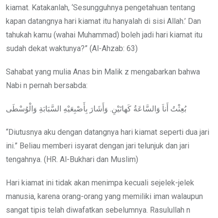
kiamat. Katakanlah, ‘Sesungguhnya pengetahuan tentang
kapan datangnya hari kiamat itu hanyalah di sisi Allah.’ Dan
tahukah kamu (wahai Muhammad) boleh jadi hari kiamat itu
sudah dekat waktunya?” (Al-Ahzab: 63)
Sahabat yang mulia Anas bin Malik z mengabarkan bahwa
Nabi n pernah bersabda:
بُعِثْتُ أَناَ وَالسَّاعَةُ كَهاتَيْنِ. وَأَشَارَ بِأَصْبِعَيْهِ السَّبَابَةِ وَالْوُسْطَى
“Diutusnya aku dengan datangnya hari kiamat seperti dua jari
ini.” Beliau memberi isyarat dengan jari telunjuk dan jari
tengahnya. (HR. Al-Bukhari dan Muslim)
Hari kiamat ini tidak akan menimpa kecuali sejelek-jelek
manusia, karena orang-orang yang memiliki iman walaupun
sangat tipis telah diwafatkan sebelumnya. Rasulullah n