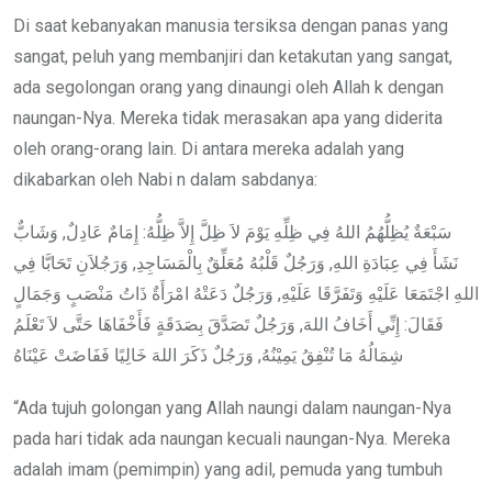
Di saat kebanyakan manusia tersiksa dengan panas yang
sangat, peluh yang membanjiri dan ketakutan yang sangat,
ada segolongan orang yang dinaungi oleh Allah k dengan
naungan-Nya. Mereka tidak merasakan apa yang diderita
oleh orang-orang lain. Di antara mereka adalah yang
dikabarkan oleh Nabi n dalam sabdanya:
سَبْعَةٌ يُظِلُّهُمُ اللهُ فِي ظِلِّهِ يَوْمَ لاَ ظِلَّ إِلاَّ ظِلُّهُ: إِمَامٌ عَادِلٌ, وَشَابٌّ
نَشَأَ فِي عِبَادَةِ اللهِ, وَرَجُلٌ قَلْبُهُ مُعَلِّقٌ بِالْمَسَاجِدِ, وَرَجُلاَنِ تَحَابَّا فِي
اللهِ اجْتَمَعَا عَلَيْهِ وَتَفَرَّقَا عَلَيْهِ, وَرَجُلٌ دَعَتْهُ امْرَأَةٌ ذَاتُ مَنْصَبٍ وَجَمَالٍ
فَقَالَ: إِنِّي أَخَافُ اللهَ, وَرَجُلٌ تَصَدَّقَ بِصَدَقَةٍ فَأَخْفَاهَا حَتَّى لاَ تَعْلَمُ
شِمَالُهُ مَا تُنْفِقُ يَمِيْنُهُ, وَرَجُلٌ ذَكَرَ اللهَ خَالِيًا فَفَاضَتْ عَيْنَاهُ
“Ada tujuh golongan yang Allah naungi dalam naungan-Nya
pada hari tidak ada naungan kecuali naungan-Nya. Mereka
adalah imam (pemimpin) yang adil, pemuda yang tumbuh