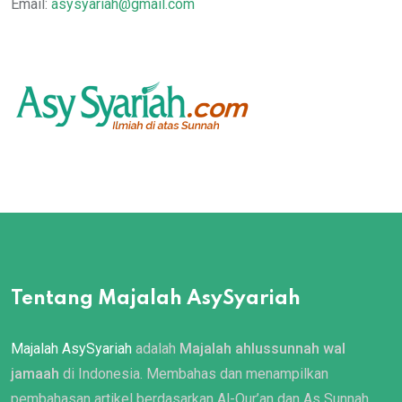
Email:
asysyariah@gmail.com
Tentang Majalah AsySyariah
Majalah AsySyariah
adalah
Majalah ahlussunnah wal
jamaah
di Indonesia. Membahas dan menampilkan
pembahasan artikel berdasarkan Al-Qur’an dan As Sunnah