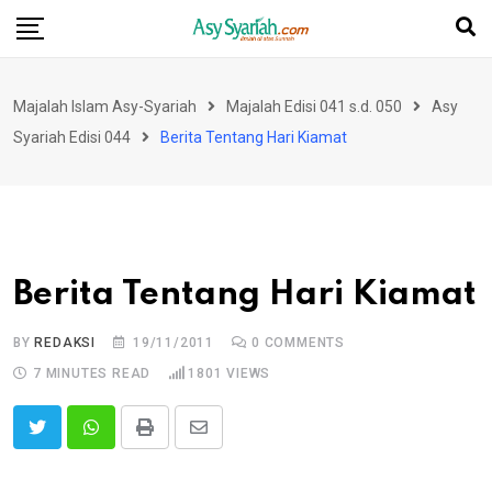
Skip
to
content
Majalah Islam Asy-Syariah
Majalah Edisi 041 s.d. 050
Asy
Syariah Edisi 044
Berita Tentang Hari Kiamat
Berita Tentang Hari Kiamat
BY
REDAKSI
19/11/2011
0
COMMENTS
7 MINUTES READ
1801
VIEWS
Print
Share
via