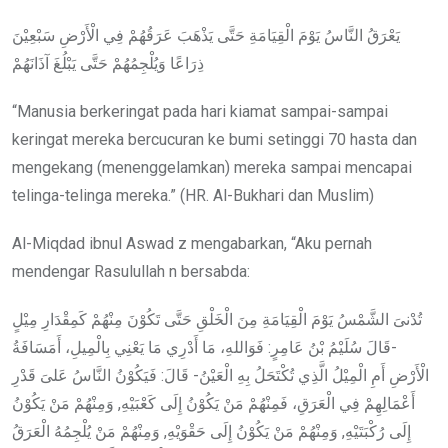
يَعْرَقُ النَّاسُ يَوْمَ الْقِيَامَةِ حَتَّى يَذْهَبَ عَرَقُهُمْ فِي الْأَرْضِ سَبْعِيْنَ
ذِرَاعًا وَيُلْجِمُهُمْ حَتَّى يَبْلُغَ آذَانَهُمْ
“Manusia berkeringat pada hari kiamat sampai-sampai
keringat mereka bercucuran ke bumi setinggi 70 hasta dan
mengekang (menenggelamkan) mereka sampai mencapai
telinga-telinga mereka.” (HR. Al-Bukhari dan Muslim)
Al-Miqdad ibnul Aswad z mengabarkan, “Aku pernah
mendengar Rasulullah n bersabda:
تُدْنىَ الشَّمْسُ يَوْمَ الْقِيَامَةِ مِنَ الْخَلْقِ حَتَّى تَكُوْنَ مِنْهُمْ كَمِقْدَارِ مِيْلٍ
-قَالَ سُلَيْمُ بْنُ عَامِرٍ: فَوَاللهِ، مَا أَدْرِي مَا يَعْنِي بِالْمِيلِ، أَمَسَافَةُ
الْأَرْضِ أَمِ الْمِيْلُ الَّذِي تُكْتَحَلُ بِهِ الْعَيْنُ- قَالَ: فَيَكُوْنُ النَّاسُ عَلىَ قَدْرِ
أَعْمَالِهِمْ فِي الْعَرَقِ، فَمِنْهُمْ مَنْ يَكُوْنُ إِلَى كَعْبَيْهِ, وَمِنْهُمْ مَنْ يَكُوْنُ
إِلَى رُكْبَتَيْهِ, وَمِنْهُمْ مَنْ يَكُوْنُ إِلَى حَقْوَيْهِ, وَمِنْهُمْ مَنْ يُلْجِمُهُ الْعَرَقُ