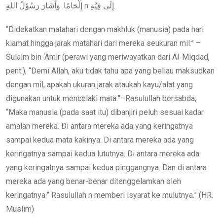
إِلْجَامًا. وَأَشَارَ رَسُوْلُ اللهِ n إِلَى فِيْهِ.
“Didekatkan matahari dengan makhluk (manusia) pada hari
kiamat hingga jarak matahari dari mereka seukuran mil.” –
Sulaim bin ‘Amir (perawi yang meriwayatkan dari Al-Miqdad,
pent.), “Demi Allah, aku tidak tahu apa yang beliau maksudkan
dengan mil, apakah ukuran jarak ataukah kayu/alat yang
digunakan untuk mencelaki mata.”–Rasulullah bersabda,
“Maka manusia (pada saat itu) dibanjiri peluh sesuai kadar
amalan mereka. Di antara mereka ada yang keringatnya
sampai kedua mata kakinya. Di antara mereka ada yang
keringatnya sampai kedua lututnya. Di antara mereka ada
yang keringatnya sampai kedua pinggangnya. Dan di antara
mereka ada yang benar-benar ditenggelamkan oleh
keringatnya.” Rasulullah n memberi isyarat ke mulutnya.” (HR.
Muslim)