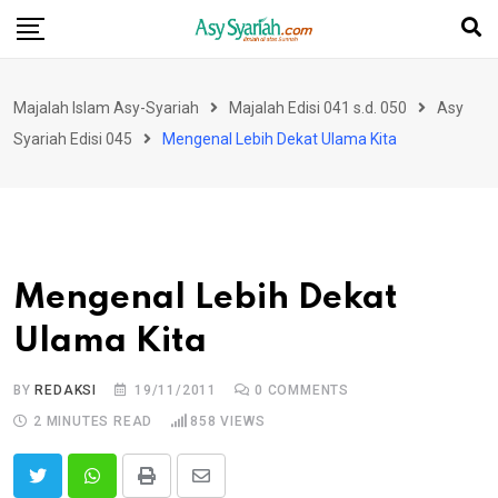
Skip
to
content
Majalah Islam Asy-Syariah
Majalah Edisi 041 s.d. 050
Asy
Syariah Edisi 045
Mengenal Lebih Dekat Ulama Kita
Mengenal Lebih Dekat
Ulama Kita
BY
REDAKSI
19/11/2011
0
COMMENTS
2 MINUTES READ
858
VIEWS
Print
Share