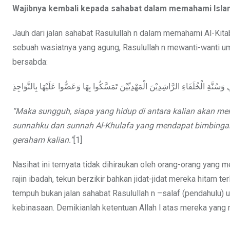
Wajibnya kembali kepada sahabat dalam memahami Isla
Jauh dari jalan sahabat Rasulullah n dalam memahami Al-Kit
sebuah wasiatnya yang agung, Rasulullah n mewanti-wanti umat 
bersabda:
سُنَّةِ الْخُلَفَاءِ الرَّاشِدِيْنَ الْمَهْدِيِّيْنَ تَمَسَّكُوا بِهَا وَعَضُّوا عَلَيْهَا بِالنَّوَاجِذِ
“Maka sungguh, siapa yang hidup di antara kalian akan men
sunnahku dan sunnah Al-Khulafa yang mendapat bimbingan 
geraham kalian.”
[1]
Nasihat ini ternyata tidak dihiraukan oleh orang-orang yang
rajin ibadah, tekun berzikir bahkan jidat-jidat mereka hitam 
tempuh bukan jalan sahabat Rasulullah n –salaf (pendahulu) 
kebinasaan. Demikianlah ketentuan Allah l atas mereka yang