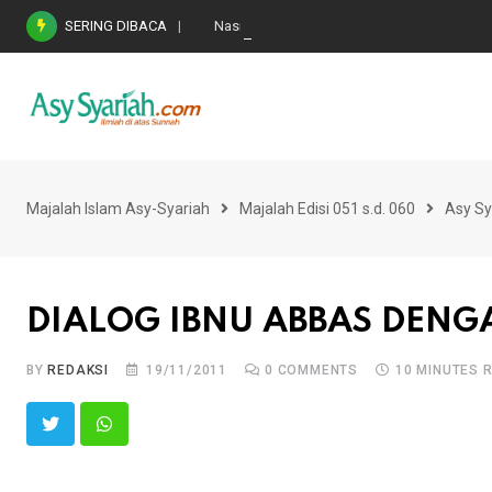
Skip
SERING DIBACA
Nasihat Emas di Masa Fitnah (Ujian/Perselis
to
content
Majalah Islam Asy-Syariah
Majalah Edisi 051 s.d. 060
Asy Sy
DIALOG IBNU ABBAS DEN
BY
REDAKSI
19/11/2011
0
COMMENTS
10 MINUTES 