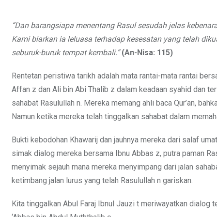
“Dan barangsiapa menentang Rasul sesudah jelas kebenar
Kami biarkan ia leluasa terhadap kesesatan yang telah di
seburuk-buruk tempat kembali.”
(An-Nisa: 115)
Rentetan peristiwa tarikh adalah mata rantai-mata rantai be
Affan z dan Ali bin Abi Thalib z dalam keadaan syahid dan te
sahabat Rasulullah n. Mereka memang ahli baca Qur’an, bahk
Namun ketika mereka telah tinggalkan sahabat dalam memaham
Bukti kebodohan Khawarij dan jauhnya mereka dari salaf umat 
simak dialog mereka bersama Ibnu Abbas z, putra paman Ras
menyimak sejauh mana mereka menyimpang dari jalan sahab
ketimbang jalan lurus yang telah Rasulullah n gariskan.
Kita tinggalkan Abul Faraj Ibnul Jauzi t
meriwayatkan dialog t