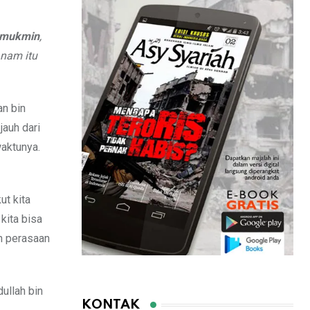
g mukmin
,
anam itu
an bin
jauh dari
waktunya.
ut kita
kita bisa
an perasaan
ullah bin
KONTAK