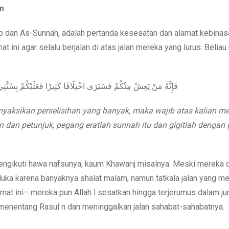
m
ab dan As-Sunnah, adalah pertanda kesesatan dan alamat kebina
ini agar selalu berjalan di atas jalan mereka yang lurus. Beliau
فَإِنَّهُ مَنْ يَعِشْ مِنْكُمْ فَسَيَرَى اخْتِلَافًا كَثِيرًا فَعَلَيْكُمْ بِسُنَّتِي وَ
yaksikan perselisihan yang banyak, maka wajib atas kalian me
dan petunjuk, pegang eratlah sunnah itu dan gigitlah dengan
 mengikuti hawa nafsunya, kaum Khawarij misalnya. Meski mereka 
terluka karena banyaknya shalat malam, namun tatkala jalan yang m
umat ini– mereka pun Allah l sesatkan hingga terjerumus dalam ju
 menentang Rasul n dan meninggalkan jalan sahabat-sahabatnya.