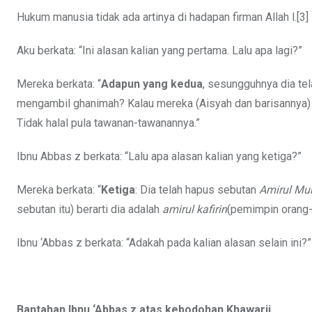
Hukum manusia tidak ada artinya di hadapan firman Allah l.[3]
Aku berkata: “Ini alasan kalian yang pertama. Lalu apa lagi?”
Mereka berkata: “
Adapun yang kedua
, sesungguhnya dia te
mengambil ghanimah? Kalau mereka (Aisyah dan barisannya) 
Tidak halal pula tawanan-tawanannya.”
Ibnu Abbas z berkata: “Lalu apa alasan kalian yang ketiga?”
Mereka berkata: “
Ketiga
: Dia telah hapus sebutan
Amirul Mu
sebutan itu) berarti dia adalah
amirul kafirin
(pemimpin orang-o
Ibnu ‘Abbas z berkata: “Adakah pada kalian alasan selain ini?
Bantahan Ibnu ‘Abbas z
atas kebodohan Khawarij