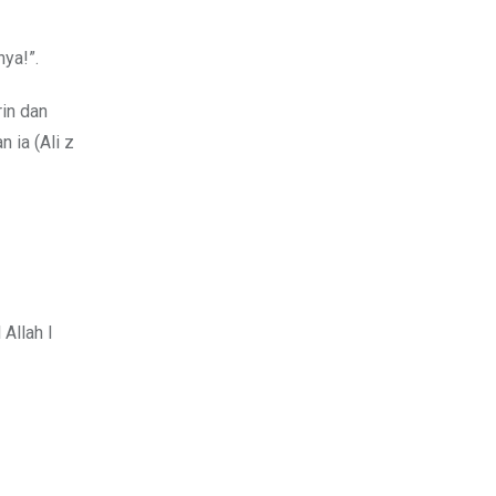
nya!”.
in dan
an ia (Ali z
Allah l