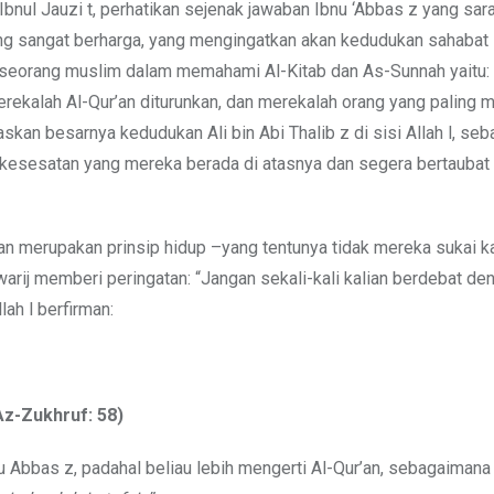
Ibnul Jauzi t, perhatikan sejenak jawaban Ibnu ‘Abbas z yang sar
ng sangat berharga, yang mengingatkan akan kedudukan sahabat 
 seorang muslim dalam memahami Al-Kitab dan As-Sunnah yaitu:
alah Al-Qur’an diturunkan, dan merekalah orang yang paling me
askan besarnya kedudukan Ali bin Abi Thalib z di sisi Allah l, seb
 kesesatan yang mereka berada di atasnya dan segera bertaubat
 merupakan prinsip hidup –yang tentunya tidak mereka sukai k
arij memberi peringatan: “Jangan sekali-kali kalian berdebat de
lah l berfirman:
Az-Zukhruf: 58)
 Abbas z, padahal beliau lebih mengerti Al-Qur’an, sebagaimana 