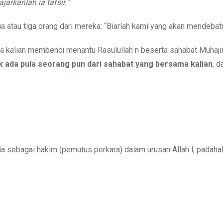
arkanlah ia tafsir.”
dua atau tiga orang dari mereka: “Biarlah kami yang akan mendebat
a kalian membenci menantu Rasulullah n beserta sahabat Muhajir
k ada pula seorang pun dari sahabat yang bersama kalian
, d
a sebagai hakim (pemutus perkara) dalam urusan Allah l, padahal 