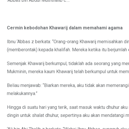
‘Abbas bin Abdul Muththalib c….
Cermin kebodohan Khawarij dalam memahami agama
Ibnu ‘Abbas z berkata: “Orang-orang Khawarij memisahkan diri 
(memberontak) kepada khalifah. Mereka ketika itu berjumlah 
Semenjak Khawarij berkumpul, tidaklah ada seorang yang men
Mukminin, mereka kaum Khawarij telah berkumpul untuk mem
Beliau menjawab:
“Biarkan mereka, aku tidak akan memeran
melakukannya.”
Hingga di suatu hari yang terik, saat masuk waktu dhuhur aku
dingin untuk shalat dhuhur, sepertinya aku akan mendatangi m