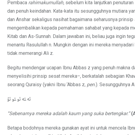
Pembaca
rahimakumullah,
sebelum kita lanjutkan penuturan 
dan penuh keindahan. Kata-kata itu sesungguhnya mutiara ya
dan Anshar sekaligus nasihat bagaimana seharusnya prinsip
mengembalikan kepada pemahaman sahabat yang kepada merek
Kitab dan As-Sunnah. Dalam jawaban ini, beliau juga ingin teg
menantu Rasulullah n. Mungkin dengan ini mereka menyadari
tidak memerangi Ali z.
Begitu mendengar ucapan Ibnu Abbas z yang penuh makna dan
menyelisihi prinsip sesat mereka–, berkatalah sebagian Khaw
seorang Quraisy (yakni Ibnu ‘Abbas z,
pen.
). Sesungguhnya Al
ﯬ ﯭ ﯮ ﯯ ﯰ
“Sebenarnya mereka adalah kaum yang suka bertengkar.”
(
Betapa bodohnya mereka gunakan ayat ini untuk mencela Ibnu