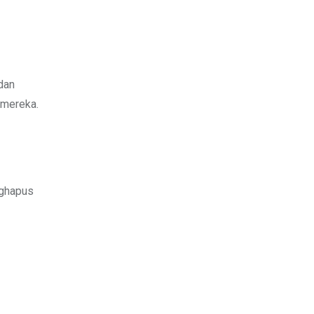
dan
 mereka.
nghapus