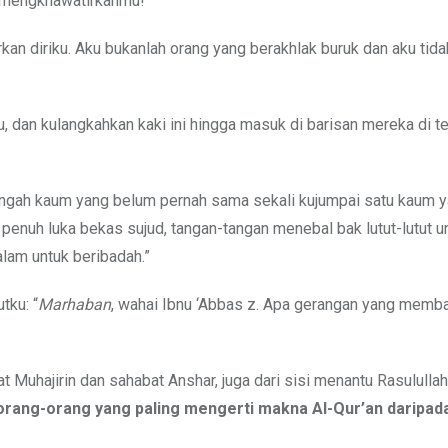
ku mengkhawatirkanmu!”
kan diriku. Aku bukanlah orang yang berakhlak buruk dan aku tid
u, dan kulangkahkan kaki ini hingga masuk di barisan mereka di t
tengah kaum yang belum pernah sama sekali kujumpai satu kaum 
enuh luka bekas sujud, tangan-tangan menebal bak lutut-lutut un
lam untuk beribadah.”
ku: “
Marhaban
, wahai Ibnu ‘Abbas z. Apa gerangan yang mem
t Muhajirin dan sahabat Anshar, juga dari sisi menantu Rasulullah
rang-orang yang paling mengerti makna Al-Qur’an daripada 