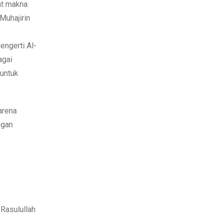
at makna
Muhajirin
ngerti Al-
agai
 untuk
arena
ngan
Rasulullah