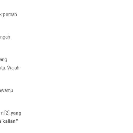
ak pernah
engah
yang
ta. Wajah-
bawamu
 n,[2]
yang
kalian.”