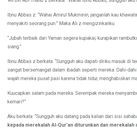
‘Ali bin Abi Thalib z berkata: “Wahai Ibnu Abbas, sungguh a
Ibnu Abbas z: “Wahai Amirul Mukminin, janganlah kau khawatir
menyakiti seorang pun.” Maka Ali z mengizinkanku.
“Jubah terbaik dari Yaman segera kupakai, kurapikan rambutk
siang.”
Ibnu Abbas z berkata: “Sungguh aku dapati diriku masuk di 
sangat bersemangat dalam ibadah seperti mereka. Dahi-dahi p
wajah mereka pusat pasi karena tidak tidur, menghabiskan ma
Kuucapkan salam pada mereka. Serempak mereka menyambut
kemari?”
Aku berkata: “Sungguh aku datang pada kalian dari sisi sahaba
kepada merekalah Al-Qur’an diturunkan dan merekalah o