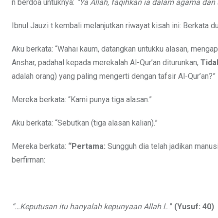
n berdoa untuknya:
“Ya Allah, faqihkan ia dalam agama dan aj
Ibnul Jauzi t kembali melanjutkan riwayat kisah ini: Berkata 
Aku berkata: “Wahai kaum, datangkan untukku alasan, mengap
Anshar, padahal kepada merekalah Al-Qur’an diturunkan,
Tida
adalah orang) yang paling mengerti dengan tafsir Al-Qur’an?”
Mereka berkata: “Kami punya tiga alasan.”
Aku berkata: “Sebutkan (tiga alasan kalian).”
Mereka berkata:
“Pertama:
Sungguh dia telah jadikan manusi
berfirman:
“…Keputusan itu hanyalah kepunyaan Allah l.
..”
(Yusuf: 40)