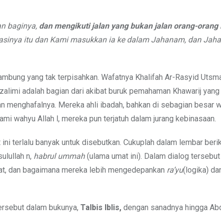
an baginya,
dan mengikuti jalan yang bukan jalan orang-oran
kuasinya itu dan Kami masukkan ia ke dalam Jahanam, dan Jah
rsambung yang tak terpisahkan. Wafatnya Khalifah Ar-Rasyid Utsm
rzalimi adalah bagian dari akibat buruk pemahaman Khawarij yang 
an menghafalnya. Mereka ahli ibadah, bahkan di sebagian besar 
i wahyu Allah l, mereka pun terjatuh dalam jurang kebinasaan.
ini terlalu banyak untuk disebutkan. Cukuplah dalam lembar berik
ulullah n,
habrul ummah
(ulama umat ini). Dalam dialog tersebut 
at, dan bagaimana mereka lebih mengedepankan
ra’yu
(logika) d
ersebut dalam bukunya,
Talbis Iblis,
dengan sanadnya hingga Abd