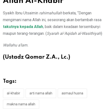
Allah Al-Khabir
Syaikh Ibnu Utsaimin
rahimahullah
berkata, “Dengan
mengimani nama Allah ini, seseorang akan bertambah rasa
takutnya kepada Allah
, baik dalam keadaan tersembunyi
maupun terang-terangan. (
Syarah al-‘Aqidah al-Wasithiyah
)
Wallahu a’lam.
(Ustadz Qomar Z.A., Lc.)
Tags:
al-khabir
arti nama allah
asmaul husna
makna nama allah