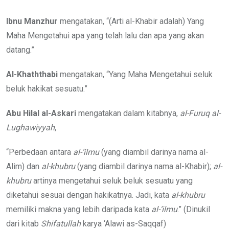
Ibnu Manzhur
mengatakan, “(Arti al-Khabir adalah) Yang
Maha Mengetahui apa yang telah lalu dan apa yang akan
datang.”
Al-Khaththabi
mengatakan, “Yang Maha Mengetahui seluk
beluk hakikat sesuatu.”
Abu Hilal al-Askari
mengatakan dalam kitabnya,
al-Furuq al-
Lughawiyyah
,
“Perbedaan antara
al-‘ilmu
(yang diambil darinya nama al-
Alim) dan
al-khubru
(yang diambil darinya nama al-Khabir);
al-
khubru
artinya mengetahui seluk beluk sesuatu yang
diketahui sesuai dengan hakikatnya. Jadi, kata
al-khubru
memiliki makna yang lebih daripada kata
al-‘ilmu
.” (Dinukil
dari kitab
Shifatullah
karya ‘Alawi as-Saqqaf)