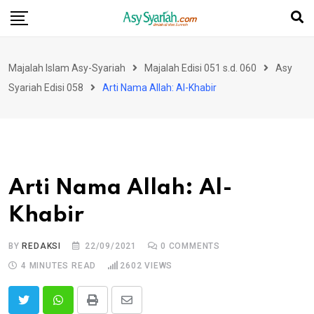
Skip
to
content
Majalah Islam Asy-Syariah
Majalah Edisi 051 s.d. 060
Asy
Syariah Edisi 058
Arti Nama Allah: Al-Khabir
Arti Nama Allah: Al-
Khabir
BY
REDAKSI
22/09/2021
0
COMMENTS
4 MINUTES READ
2602
VIEWS
Print
Share