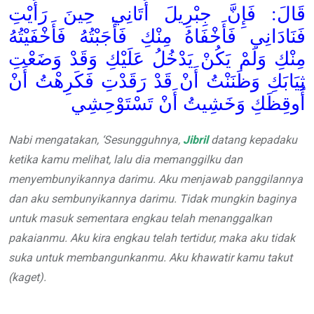
قَالَ: فَإِنَّ جِبْرِيلَ أَتَانِي حِينَ رَأَيْتِ
فَنَادَانِي فَأَخْفَاهُ مِنْكِ فَأَجَبْتُهُ فَأَخْفَيْتُهُ
مِنْكِ وَلَمْ يَكُنْ يَدْخُلُ عَلَيْكِ وَقَدْ وَضَعْتِ
ثِيَابَكِ وَظَنَنْتُ أَنْ قَدْ رَقَدْتِ فَكَرِهْتُ أَنْ
أُوقِظَكِ وَخَشِيتُ أَنْ تَسْتَوْحِشِي
Nabi mengatakan, ‘Sesungguhnya,
Jibril
datang kepadaku
ketika kamu melihat, lalu dia memanggilku dan
menyembunyikannya darimu. Aku menjawab panggilannya
dan aku sembunyikannya darimu. Tidak mungkin baginya
untuk masuk sementara engkau telah menanggalkan
pakaianmu. Aku kira engkau telah tertidur, maka aku tidak
suka untuk membangunkanmu. Aku khawatir kamu takut
(kaget).