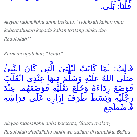
قُلْنَا: بَلَى.
Aisyah radhiallahu anha berkata, “Tidakkah kalian mau
kuberitahukan kepada kalian tentang diriku dan
Rasulullah?”
Kami mengatakan, “Tentu.”
قَالَتْ: لَمَّا كَانَتْ لَيْلَتِيَ الَّتِى كَانَ النَّبِىُّ
صَلَّى اللهُ عَلَيْهِ وَسَلَّمَ فِيهَا عِنْدِي انْقَلَبَ
فَوَضَعَ رِدَاءَهُ وَخَلَعَ نَعْلَيْهِ فَوَضَعَهُمَا عِنْدَ
رِجْلَيْهِ وَبَسَطَ طَرَفَ إِزَارِهِ عَلَى فِرَاشِهِ
فَاضْطَجَعَ
Aisyah radhiallahu anha bercerita, “Suatu malam,
Rasulullah shallallahu alaihi wa sallam di rumahku. Beliau