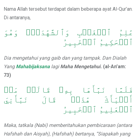
Nama Allah tersebut terdapat dalam beberapa ayat Al-Qur’an.
Di antaranya,
عَٰلِمُ ٱلۡغَيۡبِ وَٱلشَّهَٰدَةِۚ وَهُوَ
ٱلۡحَكِيمُ ٱلۡخَبِيرُ
Dia mengetahui yang gaib dan yang tampak. Dan Dialah
Yang
Mahabijaksana
lagi
Maha Mengetahui.
(al-An’am:
73)
فَلَمَّا نَبَّأَهَا بِهِۦ قَالَتۡ مَنۡ
أَنۢبَأَكَ هَٰذَاۖ قَالَ نَبَّأَنِيَ
ٱلۡعَلِيمُ ٱلۡخَبِيرُ
Maka, tatkala (Nabi) memberitahukan pembicaraan (antara
Hafshah dan Aisyah), (Hafshah) bertanya, “Siapakah yang