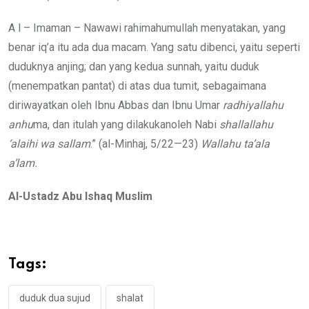
A l – Imaman – Nawawi rahimahumullah menyatakan, yang
benar iq’a itu ada dua macam. Yang satu dibenci, yaitu seperti
duduknya anjing; dan yang kedua sunnah, yaitu duduk
(menempatkan pantat) di atas dua tumit, sebagaimana
diriwayatkan oleh Ibnu Abbas dan Ibnu Umar
radhiyallahu
anhu
ma, dan itulah yang dilakukanoleh Nabi
shallallahu
‘alaihi wa sallam
.” (al-Minhaj, 5/22—23)
Wallahu ta’ala
a’lam.
Al-Ustadz Abu Ishaq Muslim
Tags:
duduk dua sujud
shalat