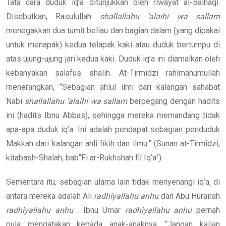
Tata cara duduk iq’a ditunjukkan oleh riwayat al-Baihaqi.
Disebutkan, Rasulullah
shallallahu ‘alaihi wa sallam
menegakkan dua tumit beliau dan bagian dalam (yang dipakai
untuk menapak) kedua telapak kaki atau duduk bertumpu di
atas ujung-ujung jari kedua kaki. Duduk iq’a ini diamalkan oleh
kebanyakan salafus shalih. At-Tirmidzi rahimahumullah
menerangkan, “Sebagian ahlul ilmi dari kalangan sahabat
Nabi
shallallahu ‘alaihi wa sallam
berpegang dengan hadits
ini (hadits Ibnu Abbas), sehingga mereka memandang tidak
apa-apa duduk iq’a. Ini adalah pendapat sebagian penduduk
Makkah dari kalangan ahli fikih dan ilmu.” (Sunan at-Tirmidzi,
kitabash-Shalah, bab“Fi ar-Rukhshah fil Iq’a”)
Sementara itu, sebagian ulama lain tidak menyenangi iq’a, di
antara mereka adalah Ali
radhiyallahu anhu
dan Abu Hurairah
radhiyallahu anhu
. Ibnu Umar
radhiyallahu anhu
pernah
pula mengatakan kepada anak-anaknya, “Jangan kalian