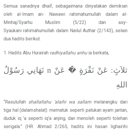
Semua sanadnya dhaif, sebagaimana dinyatakan demikian
oleh al-Imam an- Nawawi rahimahumullah dalam al-
Minhaj/Syarhu Muslim (5/22) dan asy-
Syaukani rahimahumullah dalam Nailul Authar (2/143), selain
dua hadits berikut.
1. Hadits Abu Hurairah
radhiyallahu anhu
ia berkata,
ثلاَثٍ: عَنْ نَقْرَةٍ �َ عَنْ n نَهَانِي رَسُوْلُ
اللهِ
“Rasulullah
shallallahu ‘alaihi wa sallam
melarangku dari
tiga hal (dalamshalat): mematuk seperti patukan ayam jantan,
duduk iq ’a seperti iq’a anjing, dan menoleh seperti tolehan
serigala.” (HR. Ahmad 2/265, hadits ini hasan lighairihi