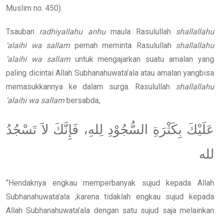
Muslim no. 450).
Tsauban
radhiyallahu anhu
maula Rasulullah
shallallahu
‘alaihi wa sallam
pernah meminta Rasulullah
shallallahu
‘alaihi wa sallam
untuk mengajarkan suatu amalan yang
paling dicintai Allah Subhanahuwata’ala atau amalan yangbisa
memasukkannya ke dalam surga. Rasulullah
shallallahu
‘alaihi wa sallam
bersabda,
عَلَيْكَ بِكَثْرَةِ السُّجُوْدِ لِلهِ، فَإِنَّكَ لاَ تَسْجُدُ
لله
“Hendaknya engkau memperbanyak sujud kepada Allah
Subhanahuwata’ala ,karena tidaklah engkau sujud kepada
Allah Subhanahuwata’ala dengan satu sujud saja melainkan