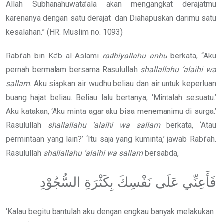
Allah Subhanahuwata’ala akan mengangkat derajatmu
karenanya dengan satu derajat dan Diahapuskan darimu satu
kesalahan.” (HR. Muslim no. 1093)
Rabi’ah bin Ka’b al-Aslami
radhiyallahu anhu
berkata, “Aku
pernah bermalam bersama Rasulullah
shallallahu ‘alaihi wa
sallam
. Aku siapkan air wudhu beliau dan air untuk keperluan
buang hajat beliau. Beliau lalu bertanya, ‘Mintalah sesuatu.’
Aku katakan, ‘Aku minta agar aku bisa menemanimu di surga.’
Rasulullah
shallallahu ‘alaihi wa sallam
berkata, ‘Atau
permintaan yang lain?’ ‘Itu saja yang kuminta,’ jawab Rabi’ah.
Rasulullah
shallallahu ‘alaihi wa sallam
bersabda,
فَأَعِنِّي عَلَى نَفْسِكَ بِكَثْرَةِ السُّجُوْدِ
‘Kalau begitu bantulah aku dengan engkau banyak melakukan