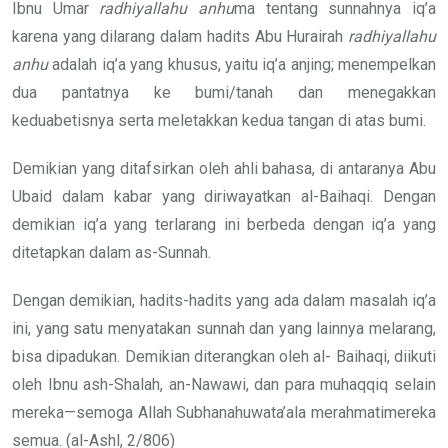
Ibnu Umar
radhiyallahu anhu
ma tentang sunnahnya iq’a
karena yang dilarang dalam hadits Abu Hurairah
radhiyallahu
anhu
adalah iq’a yang khusus, yaitu iq’a anjing; menempelkan
dua pantatnya ke bumi/tanah dan menegakkan
keduabetisnya serta meletakkan kedua tangan di atas bumi.
Demikian yang ditafsirkan oleh ahli bahasa, di antaranya Abu
Ubaid dalam kabar yang diriwayatkan al-Baihaqi. Dengan
demikian iq’a yang terlarang ini berbeda dengan iq’a yang
ditetapkan dalam as-Sunnah.
Dengan demikian, hadits-hadits yang ada dalam masalah iq’a
ini, yang satu menyatakan sunnah dan yang lainnya melarang,
bisa dipadukan. Demikian diterangkan oleh al- Baihaqi, diikuti
oleh Ibnu ash-Shalah, an-Nawawi, dan para muhaqqiq selain
mereka—semoga Allah Subhanahuwata’ala merahmatimereka
semua. (al-Ashl, 2/806)