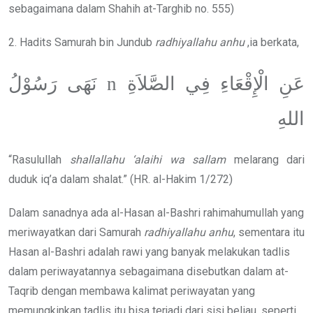
sebagaimana dalam Shahih at-Targhib no. 555)
2. Hadits Samurah bin Jundub
radhiyallahu anhu
,ia berkata,
عَنِ الْإِقْعَاءِ فِي الصَّلاَةِ n نَهَى رَسُوْلُ
اللهِ
“Rasulullah
shallallahu ‘alaihi wa sallam
melarang dari
duduk iq’a dalam shalat.” (HR. al-Hakim 1/272)
Dalam sanadnya ada al-Hasan al-Bashri rahimahumullah yang
meriwayatkan dari Samurah
radhiyallahu anhu
, sementara itu
Hasan al-Bashri adalah rawi yang banyak melakukan tadlis
dalam periwayatannya sebagaimana disebutkan dalam at-
Taqrib dengan membawa kalimat periwayatan yang
memungkinkan tadlis itu bisa terjadi dari sisi beliau, seperti