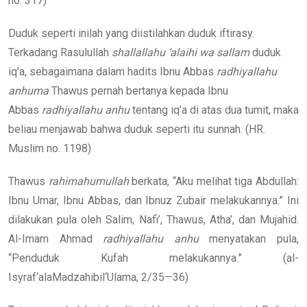
no. 317)
Duduk seperti inilah yang diistilahkan duduk iftirasy.
Terkadang Rasulullah
shallallahu ‘alaihi wa sallam
duduk
iq’a, sebagaimana dalam hadits Ibnu Abbas
radhiyallahu
anhuma
Thawus pernah bertanya kepada Ibnu
Abbas
radhiyallahu anhu
tentang iq’a di atas dua tumit, maka
beliau menjawab bahwa duduk seperti itu sunnah. (HR.
Muslim no. 1198)
Thawus
rahimahumullah
berkata, “Aku melihat tiga Abdullah:
Ibnu Umar, Ibnu Abbas, dan Ibnuz Zubair melakukannya.” Ini
dilakukan pula oleh Salim, Nafi’, Thawus, Atha’, dan Mujahid.
Al-Imam Ahmad
radhiyallahu anhu
menyatakan pula,
“Penduduk Kufah melakukannya.” (al-
Isyraf‘alaMadzahibil‘Ulama, 2/35—36)