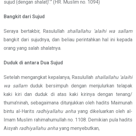
sujud (dengan shalat)’.” (HR. Muslim no. 1094)
Bangkit dari Sujud
Seraya bertakbir, Rasulullah
shallallahu ‘alaihi wa sallam
bangkit dari sujudnya, dan beliau perintahkan hal ini kepada
orang yang salah shalatnya.
Duduk di antara Dua Sujud
Setelah mengangkat kepalanya, Rasulullah
shallallahu ‘alaihi
wa sallam
duduk bersimpuh dengan menjulurkan telapak
kaki kiri dan duduk di atas kaki kirinya dengan tenang/
thuma’ninah, sebagaimana ditunjukkan oleh hadits Maimunah
bintu al-Harits
radhiyallahu anha
yang dikeluarkan oleh al-
Imam Muslim rahimahumullah no. 1108. Demikian pula hadits
Aisyah
radhiyallahu anha
yang menyebutkan,