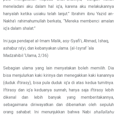
meneladani aku dalam hal iq’a, karena aku melakukannya
hanyalah ketika usiaku telah lanjut.” Ibrahim ibnu Yazid an-
Nakha’i rahimahumullah berkata, “Mereka membenci amalan
iq’a dalam shalat.”
Ini juga pendapat al-Imam Malik, asy-Syafi’i, Ahmad, Ishaq,
ashabur ra’yi, dan kebanyakan ulama. (al-Isyraf ‘ala
Madzahibil ‘Ulama, 2/36)
Sebagian ulama yang lain menyatakan boleh memilih. Dia
bisa menjulurkan kaki kirinya dan menegakkan kaki kanannya
(duduk iftirasy), bisa pula duduk iq’a di atas kedua tumitnya.
Iftirasy dan iq’a keduanya sunnah, hanya saja iftirasy lebih
dikenal dan lebih banyak yang memberitakannya,
sebagaimana diriwayatkan dan dibenarkan oleh sepuluh
orang sahabat. Ini menunjukkan bahwa Nabi
shallallahu