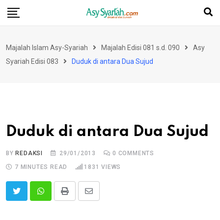
Skip
to
content
Majalah Islam Asy-Syariah
Majalah Edisi 081 s.d. 090
Asy
Syariah Edisi 083
Duduk di antara Dua Sujud
Duduk di antara Dua Sujud
BY
REDAKSI
29/01/2013
0
COMMENTS
7 MINUTES READ
1831
VIEWS
Print
Share
via