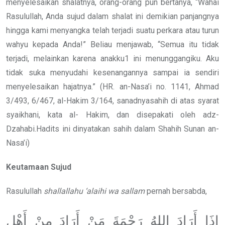
menyelesaikan shalatnya, orang-orang pun bertanya, “Wahai
Rasulullah, Anda sujud dalam shalat ini demikian panjangnya
hingga kami menyangka telah terjadi suatu perkara atau turun
wahyu kepada Anda!” Beliau menjawab, “Semua itu tidak
terjadi, melainkan karena anakku1 ini menunggangiku. Aku
tidak suka menyudahi kesenangannya sampai ia sendiri
menyelesaikan hajatnya.” (HR. an-Nasa’i no. 1141, Ahmad
3/493, 6/467, al-Hakim 3/164, sanadnyasahih di atas syarat
syaikhani, kata al- Hakim, dan disepakati oleh adz-
Dzahabi.Hadits ini dinyatakan sahih dalam Shahih Sunan an-
Nasa’i)
Keutamaan Sujud
Rasulullah
shallallahu ‘alaihi wa sallam
pernah bersabda,
إِذَا أَرَادَ اللهُ رَحْمَةَ مَنْ أَرَادَ مِنْ أَهْلِ