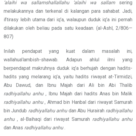
‘alaihi wa sallam
shallallahu ‘alaihi wa sallam
sering
melakukannya dan terkenal di kalangan para sahabat. Jadi,
iftirasy lebih utama dari iq’a, walaupun duduk iq’a ini pernah
dilakukan oleh beliau pada satu keadaan. (al-Ashl, 2/806—
807)
Inilah pendapat yang kuat dalam masalah ini,
wallahua’lambish-shawab. Adapun ahlul ilmi yang
berpendapat makruhnya duduk iq’a berhujah dengan hadits-
hadits yang melarang iq’a, yaitu hadits riwayat at-Tirmidzi,
Abu Dawud, dan Ibnu Majah dari Ali bin Abi Thalib
radhiyallahu anhu
, Ibnu Majah dari hadits Anas bin Malik
radhiyallahu anhu
, Ahmad bin Hanbal dari riwayat Samurah
bin Jundub
radhiyallahu anhu
dan Abu Hurairah
radhiyallahu
anhu
, al-Baihaqi dari riwayat Samurah
radhiyallahu anhu
dan Anas
radhiyallahu anhu
.