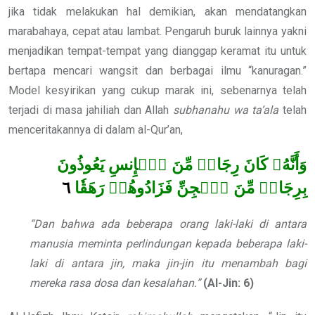
jika tidak melakukan hal demikian, akan mendatangkan
marabahaya, cepat atau lambat. Pengaruh buruk lainnya yakni
menjadikan tempat-tempat yang dianggap keramat itu untuk
bertapa mencari wangsit dan berbagai ilmu “kanuragan.”
Model kesyirikan yang cukup marak ini, sebenarnya telah
terjadi di masa jahiliah dan Allah
subhanahu wa ta’ala
telah
menceritakannya di dalam al-Qur’an,
وَأَنَّهُۥ كَانَ رِجَالٞ مِّنَ ٱلۡإِنسِ يَعُوذُونَ
٦
بِرِجَالٖ مِّنَ ٱلۡجِنِّ فَزَادُوهُمۡ رَهَقٗا
“Dan bahwa ada beberapa orang laki-laki di antara
manusia meminta perlindungan kepada beberapa laki-
laki di antara jin, maka jin-jin itu menambah bagi
mereka rasa dosa dan kesalahan.”
(Al-Jin: 6)