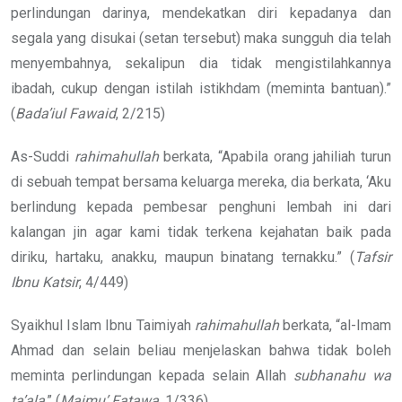
perlindungan darinya, mendekatkan diri kepadanya dan
segala yang disukai (setan tersebut) maka sungguh dia telah
menyembahnya, sekalipun dia tidak mengistilahkannya
ibadah, cukup dengan istilah istikhdam (meminta bantuan).”
(
Bada’iul Fawaid
, 2/215)
As-Suddi
rahimahullah
berkata, “Apabila orang jahiliah turun
di sebuah tempat bersama keluarga mereka, dia berkata, ‘Aku
berlindung kepada pembesar penghuni lembah ini dari
kalangan jin agar kami tidak terkena kejahatan baik pada
diriku, hartaku, anakku, maupun binatang ternakku.” (
Tafsir
Ibnu Katsir
, 4/449)
Syaikhul Islam Ibnu Taimiyah
rahimahullah
berkata, “al-Imam
Ahmad dan selain beliau menjelaskan bahwa tidak boleh
meminta perlindungan kepada selain Allah
subhanahu wa
ta’ala
.” (
Majmu’ Fatawa
, 1/336)