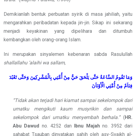
Demikianlah bentuk perbuatan syirik di masa jahiliah, yaitu
mengarahkan peribadatan kepada jin-jin. Sikap ini sekarang
menjadi keyakinan yang dipelihara dan ditumbuh
kembangkan oleh orang-orang Islam.
Ini merupakan sinyalemen kebenaran sabda Rasulullah
shallallahu ‘alaihi wa sallam
,
وَمَا
تَقُومُ
السَّاعَةُ
حَتَّى
يَلْحَقَ
حَيٌّ
مِنْ
أُمَّتِي
بِالْمُشْرِكِينَ
وَحَتَّى
تَعْبُدَ
فِئاَمٌ
مِنْ
أُمَّتِي
الْأَوْثاَنَ
“Tidak akan terjadi hari kiamat sampai sekelompok dari
umatku mengikuti kaum musyrikin dan sampai
sekelompok dari umatku menyembah berhala.”
(
HR.
Abu Dawud
no. 4252 dan
Ibnu Majah
no. 3952 dari
sahabat Tsauban dinyatakan sahih oleh asy-Syaikh al-