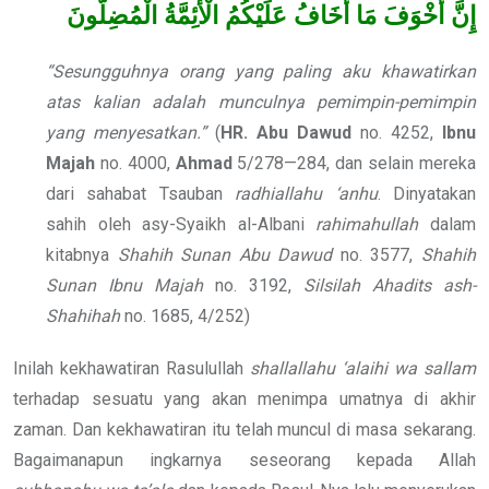
إِنَّ
أَخْوَفَ
مَا
أَخَافُ
عَلَيْكُمُ
الْأَئِمَّةُ
الْمُضِلُّونَ
“Sesungguhnya orang yang paling aku khawatirkan
atas kalian adalah munculnya pemimpin-pemimpin
yang menyesatkan.”
(
HR. Abu Dawud
no. 4252,
Ibnu
Majah
no. 4000,
Ahmad
5/278—284, dan selain mereka
dari sahabat Tsauban
radhiallahu ‘anhu
. Dinyatakan
sahih oleh asy-Syaikh al-Albani
rahimahullah
dalam
kitabnya
Shahih Sunan Abu Dawud
no. 3577,
Shahih
Sunan Ibnu Majah
no. 3192,
Silsilah Ahadits ash-
Shahihah
no. 1685, 4/252)
Inilah kekhawatiran Rasulullah
shallallahu ‘alaihi wa sallam
terhadap sesuatu yang akan menimpa umatnya di akhir
zaman. Dan kekhawatiran itu telah muncul di masa sekarang.
Bagaimanapun ingkarnya seseorang kepada Allah