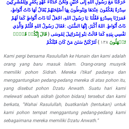
خَرَجْنَا
مَعَ
رَسُولِ
اللهِ
إِلَى
حُنَيْنٍ
وَنَحْنُ
حُدَثَاءُ
عَهْدٍ
بِكُفْرٍ
وَلِلْمُشْرِكِينَ
سِدْرَةٌ
يَعْكُفُونَ
عِنْدَهَا
وَيَنُوطُونَ
بِهَا
أَصْلِحَتَهُمْ
يُقَالُ
لَهَا
ذَاتُ
أَنْوَاطٍ،
لَهُمْ
كَمَا
أَنْوَاطٍ
ذَاتَ
لَنَا
اجْعَلْ
اللهِ،
رَسُولَ
يَا
:
فَقُلْنَا
بِسِدْرَةٍ
فَمَرَرْنَا
وَالَّذِي
قُلْتُمْ
اللهِ
رَسُولُ
فَقَالَ
:
السُّنَنَ،
إِنَّهَا
أَكْبَرُ،
اللهُ
.
أَنْوَاطٍ
ذَاتُ
قَالَ إِنَّكُمۡ قَوۡمٞ
{
لِمُوسَى
إِسْرَائِيلَ
بَنُو
قَالَتْ
كَمَا
بِيَدِهِ
نَفْسِي
قَبْلَكُمْ
كَانَ
مَنْ
سَنَنَ
لَتَرْكَبُنَّ
}
١٣٨
تَجۡهَلُونَ
Kami pergi bersama Rasulullah ke Hunain dan kami adalah
orang yang baru masuk Islam. Orang-orang musyrik
memiliki pohon Sidrah. Mereka i’tikaf padanya dan
menggantungkan pedang-pedang mereka di atas pohon itu,
yang disebut pohon Dzatu Anwath. Suatu hari kami
melewati sebuah sidrah (pohon bidara) tersebut dan kami
berkata, “Wahai Rasulullah, buatkanlah (tentukan) untuk
kami pohon tempat menggantung pedang-pedang kami
sebagaimana mereka memiliki Dzatu Anwath.”