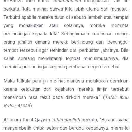
Al-Hafizh Ibnu Katsir
rahimahullah
mengatakan, “Jin itu
berkata, ‘Kita melihat bahwa kita lebih utama dari manusia.
Terbukti apabila mereka turun di sebuah lembah atau tempat
yang menakutkan atau selainnya, mereka meminta
perlindungan kepada kita.’ Sebagaimana kebiasaan orang-
orang jahiliah dimana mereka berlindung dari ‘penunggu’
tempat tersebut agar terhindar dari perbuatan jahatnya. Bila
salah seorang mendatangi tempat musuhmusuhnya, dia
meminta perlindungan kepada pembesar negeri tersebut.
Maka tatkala para jin melihat manusia melakukan demikian
karena ketakutan dari kejahatan mereka, jin-jin tersebut
menambah rasa takut pada diri-diri mereka.” (
Tafsir Ibnu
Katsir
, 4/449)
Al-Imam Ibnul Qayyim
rahimahullah
berkata, “Barang siapa
menyembelih untuk setan dan berdoa kepadanya, meminta