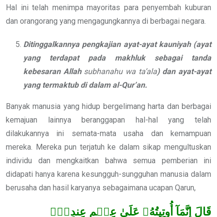
Hal ini telah menimpa mayoritas para penyembah kuburan
dan orangorang yang mengagungkannya di berbagai negara.
Ditinggalkannya pengkajian ayat-ayat kauniyah (ayat
yang terdapat pada makhluk sebagai tanda
kebesaran Allah
subhanahu wa ta’ala
) dan ayat-ayat
yang termaktub di dalam al-Qur’an.
Banyak manusia yang hidup bergelimang harta dan berbagai
kemajuan lainnya beranggapan hal-hal yang telah
dilakukannya ini semata-mata usaha dan kemampuan
mereka. Mereka pun terjatuh ke dalam sikap mengultuskan
individu dan mengkaitkan bahwa semua pemberian ini
didapati hanya karena kesungguh-sungguhan manusia dalam
berusaha dan hasil karyanya sebagaimana ucapan Qarun,
قَالَ إِنَّمَآ أُوتِيتُهُۥ عَلَىٰ عِلۡمٍ عِندِيٓۚ