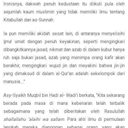
Ironisnya, dakwah penuh kedustaan itu diikuti pula oleh
sejumlah kaum muslimin yang tidak memiliki ilmu tentang
Kitabullah dan as-Sunnah.
Ia pun memiliki akidah sesat lain, di antaranya menyelisihi
ijma’ umat dengan penuh keyakinan, seperti mengingkari
dibangkitkannya jasad, nikmat dan azab di dalam kubur hanya
ruh saja bukan jasad, azab yang menimpa orang kafir akan
berakhir, mengingkari wujud jin dan meyakini bahwa jin-jin
yang dimaksud di dalam al-Qur’an adalah sekelompok dari
manusia….”
Asy-Syaikh Muqbil bin Hadi al- Wadi’i berkata, “Kita sekarang
berada pada masa di mana kebenaran telah terbalik
sebagaimana yang telah diberitakan oleh Rasulullah
shallallahu ‘alaihi wa sallam
. Para ahli ilmu di permulaan
langkah mereka diangggap sebagai orang yang akan