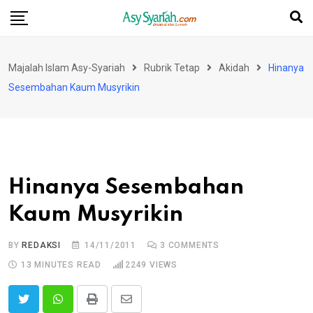
Skip
to
content
Majalah Islam Asy-Syariah
Rubrik Tetap
Akidah
Hinanya
Sesembahan Kaum Musyrikin
Hinanya Sesembahan
Kaum Musyrikin
BY
REDAKSI
14/11/2011
3
COMMENTS
13 MINUTES READ
2249
VIEWS
Print
Share