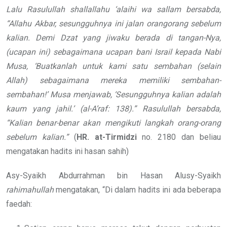
Lalu Rasulullah
shallallahu ‘alaihi wa sallam
bersabda,
“Allahu Akbar, sesungguhnya ini jalan orangorang sebelum
kalian. Demi Dzat yang jiwaku berada di tangan-Nya,
(ucapan ini) sebagaimana ucapan bani Israil kepada Nabi
Musa, ‘Buatkanlah untuk kami satu sembahan (selain
Allah) sebagaimana mereka memiliki sembahan-
sembahan!’ Musa menjawab, ‘Sesungguhnya kalian adalah
kaum yang jahil.’ (al-A’raf: 138).” Rasulullah bersabda,
“Kalian benar-benar akan mengikuti langkah orang-orang
sebelum kalian.”
(
HR.
at-Tirmidzi
no. 2180 dan beliau
mengatakan hadits ini hasan sahih)
Asy-Syaikh Abdurrahman bin Hasan Alusy-Syaikh
rahimahullah
mengatakan, “Di dalam hadits ini ada beberapa
faedah: