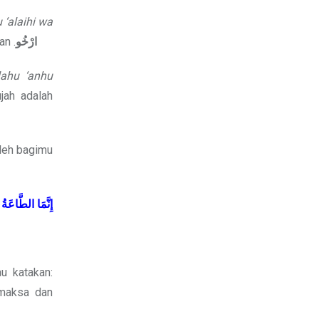
 ‘alaihi wa
an .
ارْخُو
lahu ‘anhu
jah adalah
oleh bagimu
إِنَّمَا
الطَّاعَةُ
au katakan:
emaksa dan