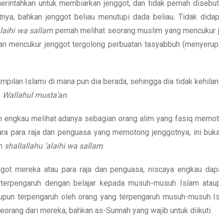
intahkan untuk membiarkan jenggot, dan tidak pernah disebu
ya, bahkan jenggot beliau menutupi dada beliau. Tidak didap
alaihi wa sallam
pernah melihat seorang muslim yang mencukur 
an mencukur jenggot tergolong perbuatan tasyabbuh (menyerup
pilan Islami di mana pun dia berada, sehingga dia tidak kehilanga
.
Wallahul musta’an.
n engkau melihat adanya sebagian orang alim yang fasiq memoto
ara para raja dan penguasa yang memotong jenggotnya, ini buka
ah
shallallahu ‘alaihi wa sallam
.
got mereka atau para raja dan penguasa, niscaya engkau dap
terpengaruh dengan belajar kepada musuh-musuh Islam ataup
upun terpengaruh oleh orang yang terpengaruh musuh-musuh Is
eorang dari mereka, bahkan as-Sunnah yang wajib untuk diikuti.