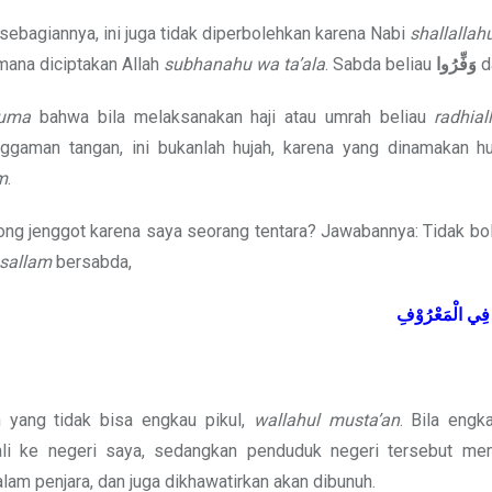
bagiannya, ini juga tidak diperbolehkan karena Nabi
shallallahu
mana diciptakan Allah
subhanahu wa ta’ala
. Sabda beliau
وَفِّرُوا
d
huma
bahwa bila melaksanakan haji atau umrah beliau
radhial
gaman tangan, ini bukanlah hujah, karena yang dinamakan hu
am
.
tong jenggot karena saya seorang tentara? Jawabannya: Tidak b
 sallam
bersabda,
فِي
الْمَعْرُوْفِ
n yang tidak bisa engkau pikul,
wallahul musta’an
. Bila engk
li ke negeri saya, sedangkan penduduk negeri tersebut m
m penjara, dan juga dikhawatirkan akan dibunuh.