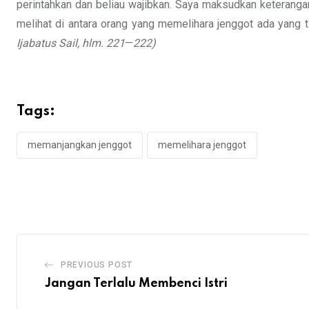
perintahkan dan beliau wajibkan. Saya maksudkan keterangan
melihat di antara orang yang memelihara jenggot ada yang 
Ijabatus Sail,
hlm. 221
—
222)
Tags:
memanjangkan jenggot
memelihara jenggot
PREVIOUS POST
Jangan Terlalu Membenci Istri