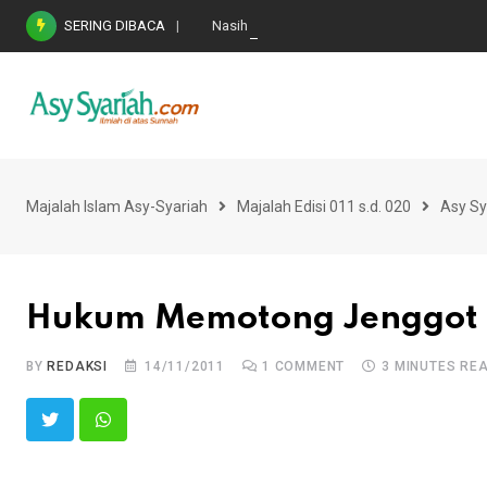
Skip
SERING DIBACA
Nasihat Emas di Masa Fitnah (Ujian/Perselis
to
content
Majalah Islam Asy-Syariah
Majalah Edisi 011 s.d. 020
Asy Sy
Hukum Memotong Jenggot
BY
REDAKSI
14/11/2011
1
COMMENT
3 MINUTES RE