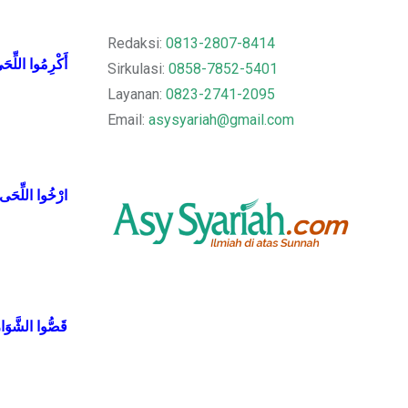
Redaksi:
0813-2807-8414
أَكْرِمُوا
اللِّحَ
Sirkulasi:
0858-7852-5401
Layanan:
0823-2741-2095
Email:
asysyariah@gmail.com
ارْخُوا
اللِّحَى
قَصُّوا
الشَّوَا