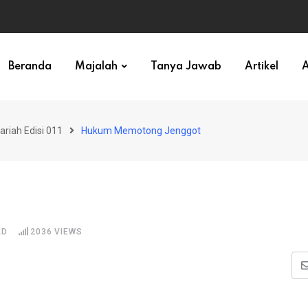
ihan)
Beranda
Majalah
Tanya Jawab
Artikel
A
ariah Edisi 011
Hukum Memotong Jenggot
AD
2036
VIEWS