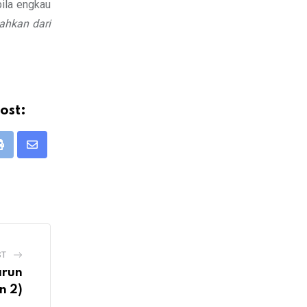
bila engkau
mahkan dari
ost:
Print
Share
via
Email
ST
arun
n 2)