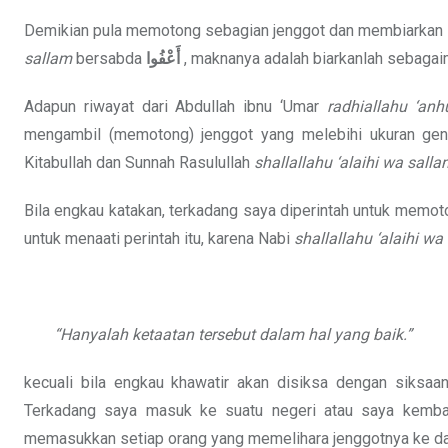
Demikian pula memotong sebagian jenggot dan membiarkan se
sallam
bersabda
أَعْفُوا
, maknanya adalah biarkanlah sebagai
Adapun riwayat dari Abdullah ibnu ‘Umar
radhiallahu ‘an
mengambil (memotong) jenggot yang melebihi ukuran geng
Kitabullah dan Sunnah Rasulullah
shallallahu ‘alaihi wa sall
Bila engkau katakan, terkadang saya diperintah untuk memo
untuk menaati perintah itu, karena Nabi
shallallahu ‘alaihi wa
“Hanyalah ketaatan tersebut dalam hal yang baik.”
kecuali bila engkau khawatir akan disiksa dengan siksaa
Terkadang saya masuk ke suatu negeri atau saya kemba
memasukkan setiap orang yang memelihara jenggotnya ke dala