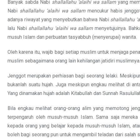
Banyak sabda Nabi
shallallahu ‘alaihi wa sallam
yang memer
Nabi
shallallahu ‘alaihi wa sallam
mencukur habis jenggotn
adanya riwayat yang menyebutkan bahwa Nabi
shallallahu ‘
lalu Nabi
shallallahu ‘alaihi wa sallam
menyetujuinya. Bahk
musuh Islam dan perbuatan tasyabbuh (menyerupai) wanita.
Oleh karena itu, wajib bagi setiap muslim untuk menjaga penam
muslim sebagaimana orang lain kehilangan jatidiri muslimnya
Jenggot merupakan perhiasan bagi seorang lelaki. Meskipu
bukanlah suatu hujah. Juga meskipun engkau melihat di ant
Yang dinamakan hujah adalah Kitabullah dan Sunnah Rasulull
Bila engkau melihat orang-orang alim yang memotong jeng
terpengaruh oleh musuh-musuh Islam. Sama saja mereka 
kepada orang yang belajar kepada musuh-musuh Islam, ata
boleh bagi seorang pun untuk mengambil teladan dari salah s