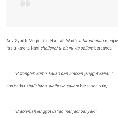
Asy-Syaikh Muqbil bin Hadi al- Wadi’i
rahimahullah
menjawa
fasiq, karena Nabi
shallallahu ‘alaihi wa sallam
bersabda,
“Potonglah kumis kalian dan biarkan jenggot kalian.”
dan beliau
shallallahu ‘alaihi wa sallam
bersabda pula,
“Biarkanlah jenggot kalian menjadi banyak.”