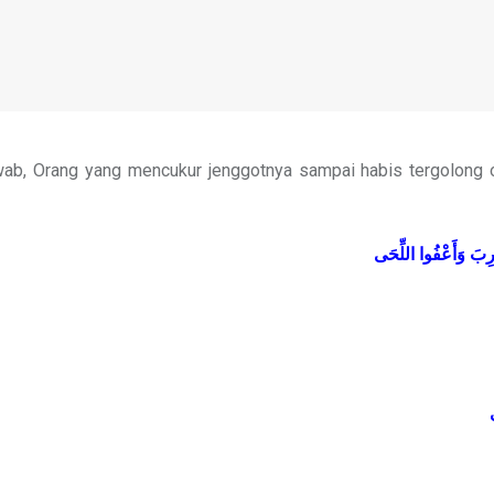
b, Orang yang mencukur jenggotnya sampai habis tergolong 
رِبَ
وَأَعْفُوا
اللِّحَى