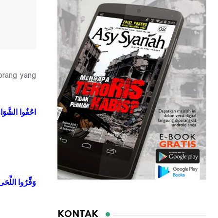
orang yang
احْفُوا
الشَّوَا
وَفِّرُوا
اللِّحَى
KONTAK