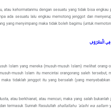
amu, atau kehormatanmu dengan sesuatu yang tidak bisa engkau 
anpa ada sesuatu lalu engkau memotong jenggot dan menyeru
orang yang menyimpang maka tidak boleh bagimu (untuk memotong
فِي
الْمَعْرُوْفِ
usuh Islam yang mereka (musuh-musuh Islam) melihat orang-o
musuh-musuh Islam itu mencintai orangorang saleh tersebut, 
maka tidaklah jenggot itu yang bersalah (yang menyebabkan
usta, atau berkhianat, atau mencuri, maka yang salah bukanlah
h dan termasuk Sunnah Rasulullah
shallallahu ‘alaihi wa sallam
y