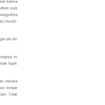
tkan bahwa
atkan pula
jenggotnya
ai) musuh-
n jati diri
ngnya, ini
nlah hujah.
ati mereka
un belajar
lam. Tidak