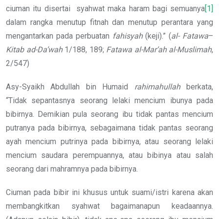
ciuman itu disertai
syahwat maka haram bagi semuanya
[1]
dalam rangka menutup fitnah dan menutup perantara yang
mengantarkan pada perbuatan
fahisyah
(keji).” (
al-
Fatawa
–
Kitab ad-Da’wah
1/188, 189;
Fatawa al-Mar’ah al-Muslimah
,
2/547)
Asy-Syaikh Abdullah bin Humaid
rahimahullah
berkata,
“Tidak sepantasnya seorang lelaki mencium ibunya pada
bibirnya. Demikian pula seorang ibu tidak pantas mencium
putranya pada bibirnya, sebagaimana tidak pantas seorang
ayah mencium putrinya pada bibirnya, atau seorang lelaki
mencium saudara perempuannya, atau bibinya atau salah
seorang dari mahramnya pada bibirnya.
Ciuman pada bibir ini khusus untuk suami/istri karena akan
membangkitkan syahwat bagaimanapun keadaannya.