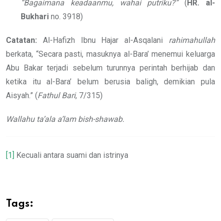
“Bagaimana keadaanmu, wahai putriku?”
(
HR. al-
Bukhari
no. 3918)
Catatan:
Al-Hafizh Ibnu Hajar al-Asqalani
rahimahullah
berkata, “Secara pasti, masuknya al-Bara’ menemui keluarga
Abu Bakar terjadi sebelum turunnya perintah berhijab dan
ketika itu al-Bara’ belum berusia baligh, demikian pula
Aisyah.” (
Fathul Bari
, 7/315)
Wallahu ta’ala a’lam bish-shawab.
[1]
Kecuali antara suami dan istrinya
Tags: