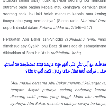
(Adapun selain bibir), tidak apa-apa seorang ibu mencium
putranya pada bagian kepala atau keningnya, demikian pula
seorang anak laki-laki boleh mencium kepala atau kening
ibunya atau yang semisalnya.” (Siaran radio
Nur ‘alad Darb
seperti dinukil dalam
Fatawa al-Mar’ah
, 2/546—547)
Perbuatan Abu Bakar ash-Shiddiq
radhiallahu ‘anhu
yang
dimaksud asy-Syaikh Ibnu Baaz di atas adalah sebagaimana
dikisahkan al-Bara’ bin ‘Azib
radhiallahu ‘anhu
,
فَدَخَلْتُ
مَعَ
أَبِي
بَكْرٍ
عَلَى
أَهْلِهِ
فَإِذَا
عَائِشَةُ
ابْنَتُهُ
مُضْطَجِعَةٌ
قَدْ
أَصَابَتْهَا
بُنَيَّةُ؟
يَا
أَنْتِ
كَيْفَ
:
وَقَالَ
خَدَّهَا
يُقَبِّلُ
أَبَاهَا
فَرَأَيْتُ
حُمَّى،
“Aku masuk bersama Abu Bakar menemui keluarganya,
ternyata Aisyah putrinya sedang berbaring karena
diserang sakit panas yang tinggi. Maka aku melihat
ayahnya, Abu Bakar, mencium pipinya seraya bertanya,