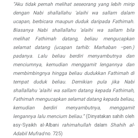
“Aku tidak pernah melihat seseorang yang lebih mirip
dengan Nabi
shallallahu ‘alaihi wa sallam
dalam
ucapan, berbicara maupun duduk daripada Fathimah.
Biasanya Nabi
shallallahu ‘alaihi wa sallam
bila
melihat Fathimah datang, beliau mengucapkan
selamat datang (ucapan tarhib: Marhaban –
pen.
)
padanya. Lalu beliau berdiri menyambutnya dan
menciumnya, kemudian menggamit lengannya dan
membimbingnya hingga beliau dudukkan Fathimah di
tempat duduk beliau. Demikian pula jika Nabi
shallallahu ‘alaihi wa sallam datang kepada Fathimah,
Fathimah mengucapkan selamat datang kepada beliau,
kemudian berdiri menyambutnya, menggamit
lengannya lalu mencium beliau.”
(Dinyatakan sahih oleh
asy-Syaikh al-Albani
rahimahullah
dalam
Shahih al-
Adabil Mufrad
no. 725)