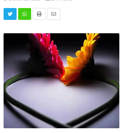
Print
Share
via
Email