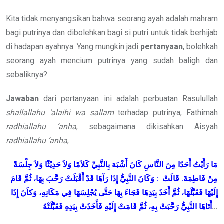
Kita tidak menyangsikan bahwa seorang ayah adalah mahram
bagi putrinya dan dibolehkan bagi si putri untuk tidak berhijab
di hadapan ayahnya. Yang mungkin jadi
pertanyaan
, bolehkah
seorang ayah mencium putrinya yang sudah baligh dan
sebaliknya?
Jawaban
dari pertanyaan ini adalah perbuatan Rasulullah
shallallahu ‘alaihi wa sallam
terhadap putrinya, Fathimah
radhiallahu ‘anha
, sebagaimana dikisahkan Aisyah
radhiallahu ‘anha
,
مَا
رَأَيْتُ
أَحَدًا
مِنَ
النَّاسِ
كَانَ
أَشْبَهَ
بِالنَّبِيِّ
كَلاَمًا
وَلاَ
حَدِيْثًا
وَلاَ
جِلْسَةً
قَامَ
ثُمَّ
بِهَا،
رَحَّبَ
أَقْبَلَتْ
قَدْ
رَآهَا
إِذَا
النَّبِيُّ
وَكَانَ
:
قَالَتْ
.
فَاطِمَةَ
مِنْ
إِلَيْهَا
فَقَبَّلَهَا،
ثُمَّ
أَخَذَ
بِيَدِهَا
فَجَاءَ
بِهَا
حَتَّى
يُجْلِسَهَا
فِي
مَكَانِهِ،
وَكاَنَ
إِذَا
فَقَبَّلَتْهُ
بِيَدِهِ
فَأَخَذَتْ
إِلَيْهِ
قَامَتْ
ثُمَّ
بِهِ،
رَحَّبَتْ
النَّبِيُّ
أَتَاهَا
…