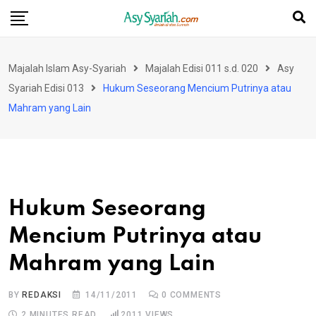
Skip
to
content
Majalah Islam Asy-Syariah
Majalah Edisi 011 s.d. 020
Asy
Syariah Edisi 013
Hukum Seseorang Mencium Putrinya atau
Mahram yang Lain
Hukum Seseorang
Mencium Putrinya atau
Mahram yang Lain
BY
REDAKSI
14/11/2011
0
COMMENTS
2 MINUTES READ
2011
VIEWS