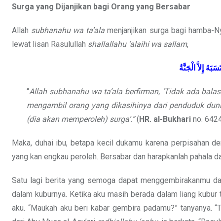
Surga yang Dijanjikan bagi Orang yang Bersabar
Allah
subhanahu wa ta’ala
menjanjikan surga bagi hamba-Ny
lewat lisan Rasulullah
shallallahu ‘alaihi wa sallam
,
َسَبَهُ
إِلاَّ
الْجَنَّةُ
“
Allah
subhanahu wa ta’ala
berfirman, ‘Tidak ada bala
mengambil orang yang dikasihinya dari penduduk duni
(dia akan memperoleh) surga’.”
(
HR. al-Bukhari
no. 642
Maka, duhai ibu, betapa kecil dukamu karena perpisahan d
yang kan engkau peroleh. Bersabar dan harapkanlah pahala da
Satu lagi berita yang semoga dapat menggembirakanmu dan
dalam kuburnya. Ketika aku masih berada dalam liang kubur 
aku. “Maukah aku beri kabar gembira padamu?” tanyanya. “