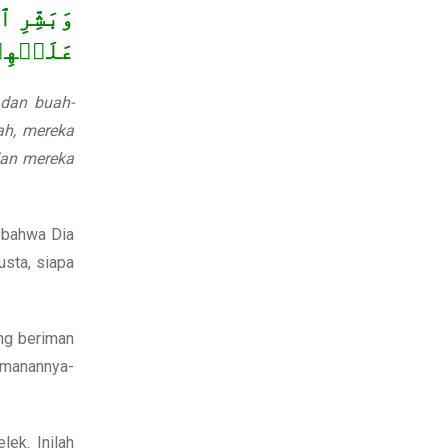
وَبَشِّرِ ٱ
عَلَيۡهِمۡ
 dan buah-
ah, mereka
dan mereka
bahwa Dia
usta, siapa
ang beriman
eimanannya-
ek. Inilah