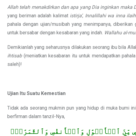
Allah telah menakdirkan dan apa yang Dia inginkan maka 
yang beriman adalah kalimat
istirja’
,
Innalillahi wa inna ilaih
pahala dengan ujian/musibah yang menimpanya, diberikan g
untuk bersabar dengan kesabaran yang indah.
Wallahu al-mus
Demikianlah yang seharusnya dilakukan seorang ibu bila All
ihtisab
(meniatkan kesabaran itu untuk mendapatkan pahala
saleh)!
Ujian Itu Suatu Kemestian
Tidak ada seorang mukmin pun yang hidup di muka bumi ini k
berfirman dalam tanzil-Nya,
ٖ مِّنَ ٱلۡأَمۡوَٰلِ وَٱلۡأَنفُسِ وَٱلثَّمَرَٰتِۗ