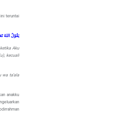
i teruntai
يَقُوْلُ
اللهُ
تَع
ketika Aku
), kecuali
 wa ta’ala
kan anakku
engeluarkan
bdirrahman