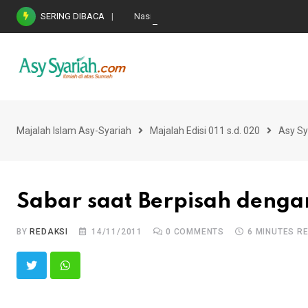
Skip
SERING DIBACA
Nasihat Emas di Masa Fitnah (Ujian/Perselis
to
content
Majalah Islam Asy-Syariah
Majalah Edisi 011 s.d. 020
Asy Sy
Sabar saat Berpisah denga
BY
REDAKSI
14/11/2011
0
COMMENTS
6 MINUTES R