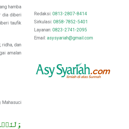
orang hamba
Redaksi:
0813-2807-8414
 dia diberi
Sirkulasi:
0858-7852-5401
eri taufik
Layanan:
0823-2741-2095
Email:
asysyariah@gmail.com
 ridha, dan
gai amalan
g Mahasuci
وَلَنَبۡل