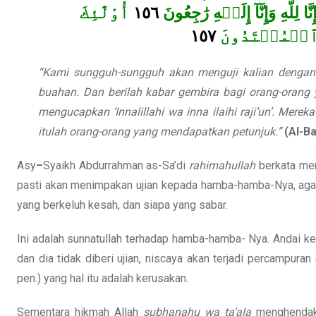
أُوْلَٰٓئِكَ
١٥٦
 لِلَّهِ وَإِنَّآ إِلَيۡهِ رَٰجِعُونَ
١٥٧
مُ ٱلۡمُهۡتَدُونَ
“Kami sungguh-sungguh akan menguji kalian dengan se
buahan. Dan berilah kabar gembira bagi orang-orang 
mengucapkan ‘Innalillahi wa inna ilaihi raji’un’. Me
itulah orang-orang yang mendapatkan petunjuk.”
(Al-B
Asy
–
Syaikh Abdurrahman as-Sa’di
rahimahullah
berkata mena
pasti akan menimpakan ujian kepada hamba-hamba-Nya, agar 
yang berkeluh kesah, dan siapa yang sabar.
Ini adalah sunnatullah terhadap hamba-hamba- Nya. Andai k
dan dia tidak diberi ujian, niscaya akan terjadi percampu
pen.) yang hal itu adalah kerusakan.
Sementara hikmah Allah
subhanahu wa ta’ala
menghendaki 