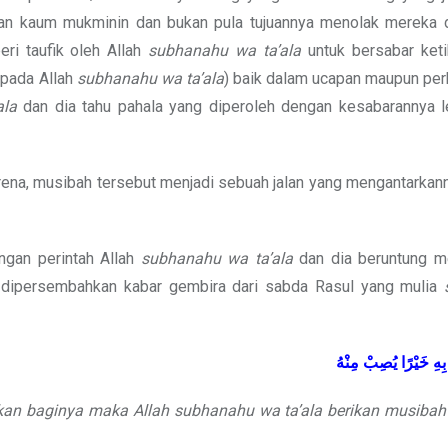
 iman kaum mukminin dan bukan pula tujuannya menolak mereka 
eri taufik oleh Allah
subhanahu wa ta’ala
untuk bersabar keti
epada Allah
subhanahu wa ta’ala
) baik dalam ucapan maupun per
ala
dan dia tahu pahala yang diperoleh dengan kesabarannya l
arena, musibah tersebut menjadi sebuah jalan yang mengantarka
ngan perintah Allah
subhanahu wa ta’ala
dan dia beruntung 
a dipersembahkan kabar gembira dari sabda Rasul yang mulia
بِهِ
خَيْرًا
يُصِبْ
مِنْهُ
ikan baginya maka Allah
subhanahu wa ta’ala
berikan musibah