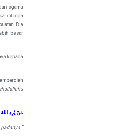
dari agama
ka ditimpa
buatan. Dia
ebih besar
nnya kepada
memperoleh
shallallahu
مَنْ
يُرِدِ
اللهُ
 padanya.”