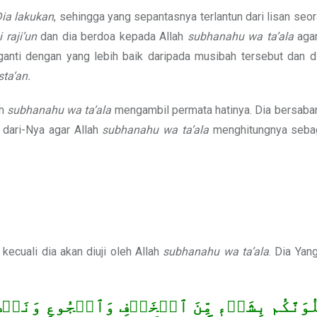
Dia lakukan
, sehingga yang sepantasnya terlantun dari lisan se
i raji’un
dan dia berdoa kepada Allah
subhanahu wa ta’ala
agar
anti dengan yang lebih baik daripada musibah tersebut dan dib
ta’an.
ah
subhanahu wa ta’ala
mengambil permata hatinya. Dia bersabar,
 dari-Nya agar Allah
subhanahu wa ta’ala
menghitungnya seba
ecuali dia akan diuji oleh Allah
subhanahu wa ta’ala
. Dia Yan
ُوَنَّكُم بِشَيۡءٖ مِّنَ ٱلۡخَوۡفِ وَٱلۡجُوعِ وَنَقۡص