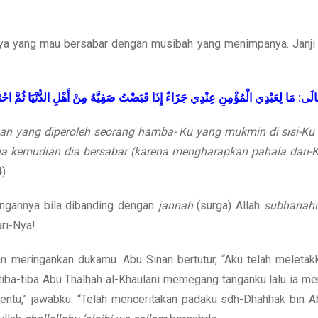
a yang mau bersabar dengan musibah yang menimpanya. Janji in
احْت
ثُمَّ
الدُّنْيَا
أَهْلِ
مِنْ
صَفِيَّهُ
قَبَضْتُ
إِذَا
جَزَاءٌ
عِنْدِي
الْمُؤْمِنِ
لِعَبْدِي
مَا
:
َالَى
san yang diperoleh seorang hamba- Ku yang mukmin di sisi-Ku 
a kemudian dia bersabar (karena mengharapkan pahala dari-Ku
4)
engannya bila dibanding dengan
jannah
(surga) Allah
subhanahu
ri-Nya!
 meringankan dukamu. Abu Sinan bertutur, “Aku telah meletak
tiba-tiba Abu Thalhah al-Khaulani memegang tanganku lalu ia m
Tentu,” jawabku. “Telah menceritakan padaku sdh-Dhahhak bin A