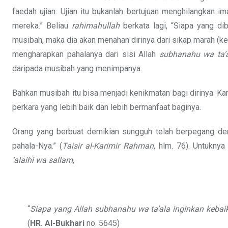
faedah ujian. Ujian itu bukanlah bertujuan menghilangkan
mereka.” Beliau
rahimahullah
berkata lagi, “Siapa yang dib
musibah, maka dia akan menahan dirinya dari sikap marah (k
mengharapkan pahalanya dari sisi Allah
subhanahu wa ta’
daripada musibah yang menimpanya.
Bahkan musibah itu bisa menjadi kenikmatan bagi dirinya. K
perkara yang lebih baik dan lebih bermanfaat baginya.
Orang yang berbuat demikian sungguh telah berpegang de
pahala-Nya.” (
Taisir al-Karimir Rahman
, hlm. 76). Untukny
‘alaihi wa sallam
,
“
Siapa yang Allah
subhanahu wa ta’ala
inginkan keba
(
HR. Al-Bukhari
no. 5645)