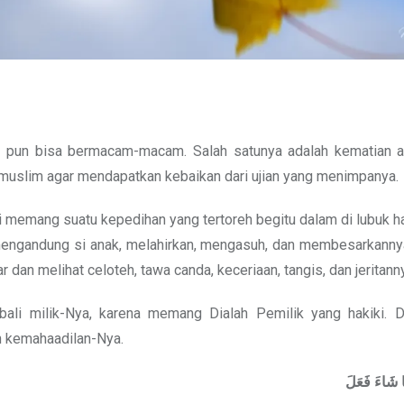
a pun bisa bermacam-macam. Salah satunya adalah kematian a
g muslim agar mendapatkan kebaikan dari ujian yang menimpanya.
i memang suatu kepedihan yang tertoreh begitu dalam di lubuk h
 mengandung si anak, melahirkan, mengasuh, dan membesarkanny
an melihat celoteh, tawa canda, keceriaan, tangis, dan jeritann
li milik-Nya, karena memang Dialah Pemilik yang hakiki. D
 kemahaadilan-Nya.
شَاءَ
فَعَلَ