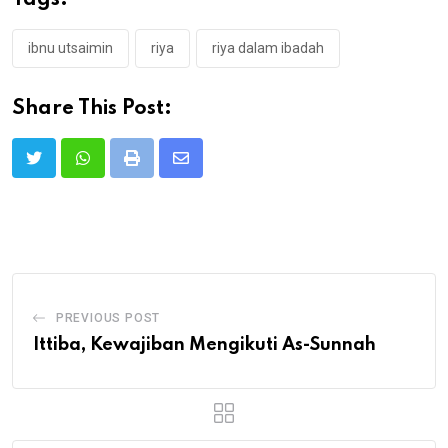
ibnu utsaimin
riya
riya dalam ibadah
Share This Post:
Print
Share
via
Email
PREVIOUS POST
Ittiba, Kewajiban Mengikuti As-Sunnah