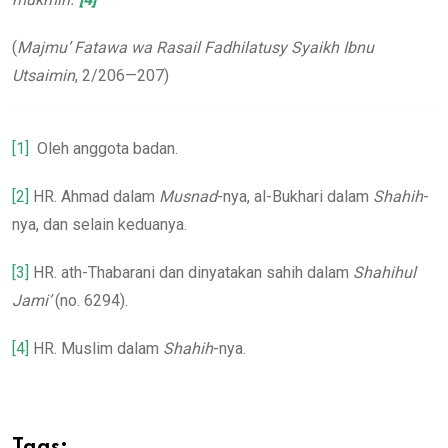
(
Majmu’ Fatawa wa Rasail Fadhilatusy Syaikh Ibnu
Utsaimin
, 2/206—207)
[1]
Oleh anggota badan.
[2]
HR. Ahmad dalam
Musnad
-nya, al-Bukhari dalam
Shahih
-
nya, dan selain keduanya.
[3]
HR. ath-Thabarani dan dinyatakan sahih dalam
Shahihul
Jami’
(no. 6294).
[4]
HR. Muslim dalam
Shahih
-nya.
Tags: