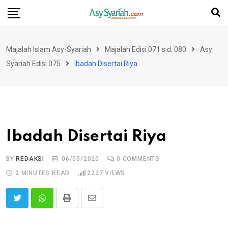
Skip
to
content
Majalah Islam Asy-Syariah
Majalah Edisi 071 s.d. 080
Asy
Syariah Edisi 075
Ibadah Disertai Riya
Ibadah Disertai Riya
BY
REDAKSI
06/05/2020
0
COMMENTS
2 MINUTES READ
2227
VIEWS
Print
Share
via