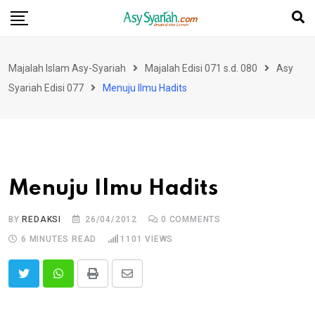
Skip
to
content
Majalah Islam Asy-Syariah
Majalah Edisi 071 s.d. 080
Asy
Syariah Edisi 077
Menuju Ilmu Hadits
Menuju Ilmu Hadits
BY
REDAKSI
26/04/2012
0
COMMENTS
6 MINUTES READ
1101
VIEWS
Print
Share
via