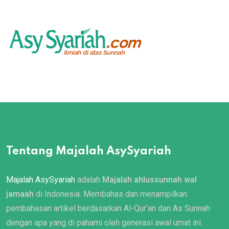
Tentang Majalah AsySyariah
Majalah AsySyariah
adalah
Majalah ahlussunnah wal
jamaah
di Indonesia. Membahas dan menampilkan
pembahasan artikel berdasarkan Al-Qur’an dan As Sunnah
dengan apa yang di pahami oleh generasi awal umat ini.