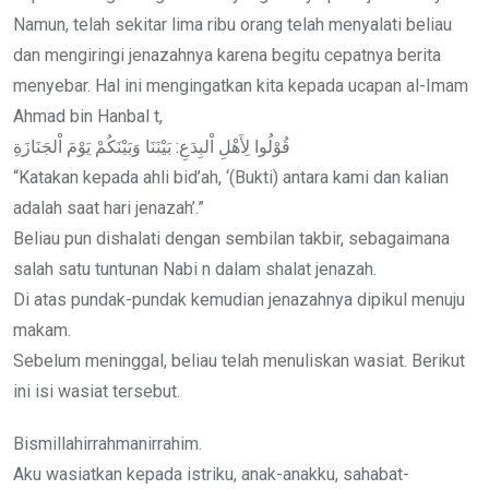
Namun, telah sekitar lima ribu orang telah menyalati beliau
dan mengiringi jenazahnya karena begitu cepatnya berita
menyebar. Hal ini mengingatkan kita kepada ucapan al-Imam
Ahmad bin Hanbal t,
قُوْلُوا لِأَهْلِ اْلبِدَعِ: بَيْنَنَا وَبَيْنَكُمْ يَوْمَ اْلجَنَازَةِ
“Katakan kepada ahli bid’ah, ‘(Bukti) antara kami dan kalian
adalah saat hari jenazah’.”
Beliau pun dishalati dengan sembilan takbir, sebagaimana
salah satu tuntunan Nabi n dalam shalat jenazah.
Di atas pundak-pundak kemudian jenazahnya dipikul menuju
makam.
Sebelum meninggal, beliau telah menuliskan wasiat. Berikut
ini isi wasiat tersebut.
Bismillahirrahmanirrahim.
Aku wasiatkan kepada istriku, anak-anakku, sahabat-