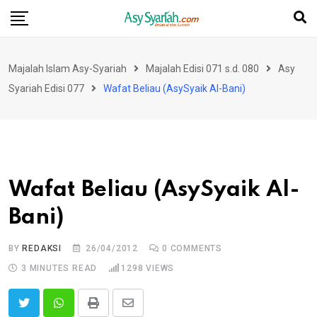
Skip
to
content
Majalah Islam Asy-Syariah
Majalah Edisi 071 s.d. 080
Asy
Syariah Edisi 077
Wafat Beliau (AsySyaik Al-Bani)
Wafat Beliau (AsySyaik Al-
Bani)
BY
REDAKSI
26/04/2012
0
COMMENTS
3 MINUTES READ
1298
VIEWS
Print
Share