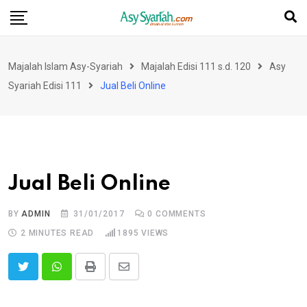
Skip
to
content
Majalah Islam Asy-Syariah
Majalah Edisi 111 s.d. 120
Asy
Syariah Edisi 111
Jual Beli Online
Jual Beli Online
BY
ADMIN
31/01/2017
0
COMMENTS
2 MINUTES READ
1895
VIEWS
Print
Share
via