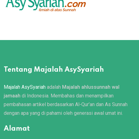
Tentang Majalah AsySyariah
Majalah AsySyariah
adalah
Majalah ahlussunnah wal
jamaah
di Indonesia. Membahas dan menampilkan
pembahasan artikel berdasarkan Al-Qur’an dan As Sunnah
dengan apa yang di pahami oleh generasi awal umat ini.
Alamat