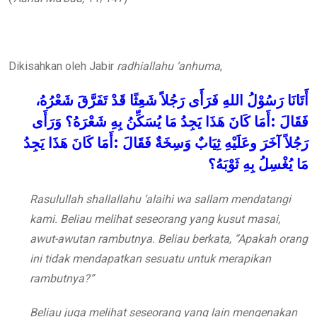
Dikisahkan oleh Jabir
radhiallahu ‘anhuma
,
أَتَانَا
رَسُوْلُ
اللهِ فَرَأَى
رَجُلاً
شَعِثًا
قَدْ
تَفَرَّقَ
شَعْرُهُ،
وَرَأَى
شَعْرَهُ؟
بِهِ
يُسَكِّنُ
مَا
يَجِدُ
هَذَا
كَانَ
أَمَا
:
فَقَالَ
يَجِدُ
هَذَا
كَانَ
أَمَا
:
فَقَالَ
وَسِخَةٌ
ثِيَابٌ
وعَلَيْهِ
آخَرَ
رَجُلاً
مَا
يُغْسِلُ
بِهِ
ثَوْبَهُ؟
Rasulullah
shallallahu ‘alaihi wa sallam
mendatangi
kami. Beliau melihat seseorang yang kusut masai,
awut-awutan rambutnya. Beliau berkata, “Apakah orang
ini tidak mendapatkan sesuatu untuk merapikan
rambutnya?”
Beliau juga melihat seseorang yang lain mengenakan