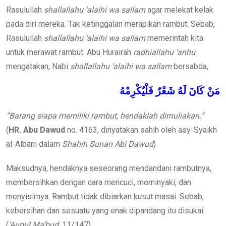
Rasulullah
shallallahu ‘alaihi wa sallam
agar melekat kelak
pada diri mereka. Tak ketinggalan merapikan rambut. Sebab,
Rasulullah
shallallahu ‘alaihi wa sallam
memerintah kita
untuk merawat rambut. Abu Hurairah
radhiallahu ‘anhu
mengatakan, Nabi
shallallahu ‘alaihi wa sallam
bersabda,
مَنْ
كَانَ
لَهُ
شَعْرٌ
فَلْيُكْرِمْهُ
“Barang siapa memiliki rambut, hendaklah dimuliakan.”
(
HR. Abu
Dawud
no. 4163, dinyatakan sahih oleh asy-Syaikh
al-Albani dalam
Shahih Sunan Abi Dawud
)
Maksudnya, hendaknya seseorang mendandani rambutnya,
membersihkan dengan cara mencuci, meminyaki, dan
menyisirnya. Rambut tidak dibiarkan kusut masai. Sebab,
kebersihan dan sesuatu yang enak dipandang itu disukai.
(
‘Aunul Ma’bud,
11/147)