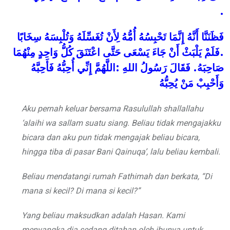
.
فَظَنَنَّا
أَنَّهُ
إِنَّمَا
تَحْبِسُهُ
أُمُّهُ
لِأَنْ
تُغَسِّلَهُ
وَتُلْبِسَهُ
سِخَابًا
مِنْهُمَا
وَاحِدٍ
كُلُّ
اعْتَنَقَ
حَتَّى
يَسْعَى
جَاءَ
أَنْ
يَلْبَثْ
فَلَمْ
.
فَأَحِبَّهُ
أُحِبُّهُ
إِنِّي
اللَّهُمَّ
:
اللهِ
رَسُولُ
فَقَالَ
.
صَاحِبَهُ
وَأَحْبِبْ
مَنْ
يُحِبُّهُ
Aku pernah keluar bersama Rasulullah
shallallahu
‘alaihi wa sallam
suatu siang. Beliau tidak mengajakku
bicara dan aku pun tidak mengajak beliau bicara,
hingga tiba di pasar Bani Qainuqa’, lalu beliau kembali.
Beliau mendatangi rumah Fathimah dan berkata, “Di
mana si kecil? Di mana si kecil?”
Yang beliau maksudkan adalah Hasan. Kami
menyangka dia sedang ditahan oleh ibunya untuk