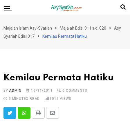
Skip
to
content
Majalah Islam Asy-Syariah
Majalah Edisi 011 s.d. 020
Asy
Syariah Edisi 017
Kemilau Permata Hatiku
Kemilau Permata Hatiku
BY
ADMIN
16/11/2011
0
COMMENTS
5 MINUTES READ
1016
VIEWS
Print
Share
via