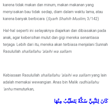
karena tidak makan dan minum, makan makanan yang
menyisakan bau tidak sedap, diam dalam waktu lama, atau
karena banyak berbicara. (
Syarh
Shahih Muslim
, 3/142)
Hal-hal seperti ini selayaknya diajarkan dan dibiasakan pada
anak, agar kebersihan mulut dan gigi mereka senantiasa
terjaga. Lebih dari itu, mereka akan terbiasa menjalani Sunnah
Rasulullah
shallallahu ‘alaihi wa sallam
.
Kebiasaan Rasulullah
shallallahu ‘alaihi wa sallam
yang lain
adalah memakai wewangian. Anas bin Malik
radhiallahu
‘anhu
menuturkan,
كَانَ
لِلنَّبِيِّ سُكَّةٌ
يَتَطَيَّبُ
مِنْهَا