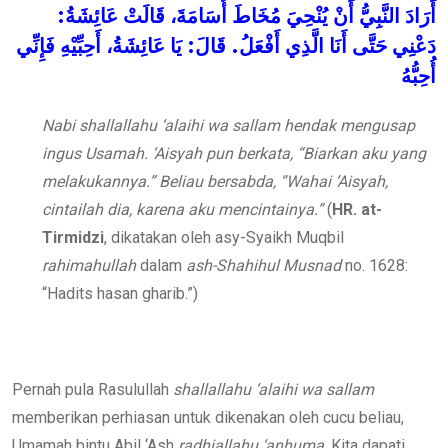
:
عَائِشَةُ
قَالَتْ
أُسَامَةَ،
مُخَاطَ
يُنْحِيَ
النَّبِيُّ أَنْ
أَرَادَ
فَإِنِّي
أَحِبِّيْهِ
عَائِشَةُ،
يَا
:
قَالَ
.
أَفْعَلُ
الَّذِي
أَنَا
حَتَّى
دَعْنِي
أُحِبُّهُ
Nabi
shallallahu ‘alaihi wa sallam
hendak mengusap
ingus Usamah. ‘Aisyah pun berkata, “Biarkan aku yang
melakukannya.” Beliau bersabda, “Wahai ‘Aisyah,
cintailah dia, karena aku mencintainya.”
(
HR. at-
Tirmidzi
, dikatakan oleh asy-Syaikh Muqbil
rahimahullah
dalam
ash-Shahihul Musnad
no. 1628:
“Hadits hasan gharib.”)
Pernah pula Rasulullah
shallallahu ‘alaihi wa sallam
memberikan perhiasan untuk dikenakan oleh cucu beliau,
Umamah bintu Abil ‘Ash
radhiallahu ‘anhuma
. Kita dapati