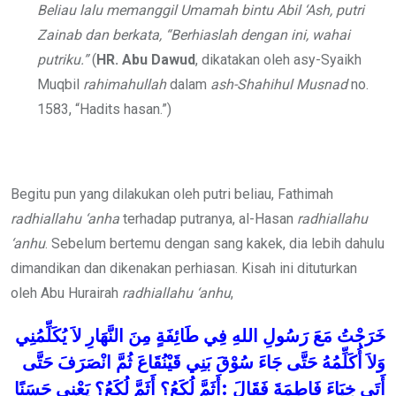
Beliau lalu
memanggil Umamah bintu Abil ‘Ash, putri
Zainab dan berkata, “Berhiaslah dengan
ini, wahai
putriku.”
(
HR. Abu Dawud
, dikatakan oleh asy-Syaikh
Muqbil
rahimahullah
dalam
ash-Shahihul Musnad
no.
1583, “Hadits hasan.”)
Begitu pun yang dilakukan oleh putri beliau, Fathimah
radhiallahu ‘anha
terhadap putranya, al-Hasan
radhiallahu
‘anhu
. Sebelum bertemu dengan sang kakek, dia lebih dahulu
dimandikan dan dikenakan perhiasan. Kisah ini dituturkan
oleh Abu Hurairah
radhiallahu ‘anhu
,
خَرَجْتُ
مَعَ
رَسُولِ
اللهِ
فِي
طَائِفَةٍ
مِنَ النَّهَارِ
لاَ
يُكَلِّمُنِي
وَلاَ
أُكَلِّمُهُ
حَتَّى
جَاءَ
سُوْقَ
بَنِي
قَيْنُقَاعَ
ثُمَّ
انْصَرَفَ
حَتَّى
حَسَنًا
يَعْنِي
لُكَعُ؟
أَثَمَّ
لُكَعُ؟
أَثَمَّ
:
فَقَالَ
فَاطِمَةَ
خِبَاءَ
أَتَى