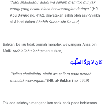
“Nabi
shallallahu ‘alaihi wa sallam
memiliki minyak
wangi yang beliau biasa berwewangian darinya.”
(
HR.
Abu Dawud
no. 4162, dinyatakan sahih oleh asy-Syaikh
al-Albani dalam
Shahih Sunan Abi Dawud
)
Bahkan, beliau tidak pernah menolak wewangian. Anas bin
Malik
radhiallahu ‘anhu
menuturkan,
كَانَ
لاَ
يَرُدُّ
الطِّيْبَ
“Beliau
shallallahu ‘alaihi wa sallam
tidak pernah
menolak wewangian.”
(
HR. al-Bukhari
no. 5929)
Tak ada salahnya mengenalkan anak-anak pada kebiasaan