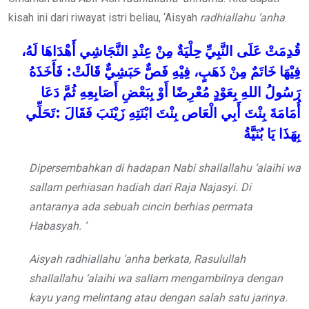
kisah ini dari riwayat istri beliau, ‘Aisyah
radhiallahu ‘anha
.
قُدِمَتْ
عَلَى
النَّبِيِّ
حِلْيَةٌ
مِنْ
عِنْدِ
النَّجَاشِي
أَهْدَاهَا
لَهُ،
فَأَخَذَهُ
:
قَالَتْ
حَبَشِيٌّ
فَصٌّ
فِيْهِ
ذَهَبٍ،
مِنْ
خَاتَمٌ
فِيْهَا
رَسُولُ
اللهِ
بِعَوْدٍ مُعْرِضًا
أَوْ
بِبَعْضِ
أَصَابِعِهِ
ثُمَّ
دَعَا
تَحَلِّي
:
فَقَالَ
زَيْنَبَ
ابْنَتِهِ
بِنْتَ
الْعَاص
أَبِي
بِنْتَ
أُمَامَةَ
بِهَذَا
يَا
بُنَيَّةُ
Dipersembahkan di hadapan Nabi
shallallahu ‘alaihi wa
sallam
perhiasan hadiah dari Raja Najasyi. Di
antaranya ada sebuah cincin berhias permata
Habasyah. ‘
Aisyah
radhiallahu ‘anha
berkata, Rasulullah
shallallahu ‘alaihi wa sallam
mengambilnya dengan
kayu yang melintang
atau dengan salah satu jarinya.