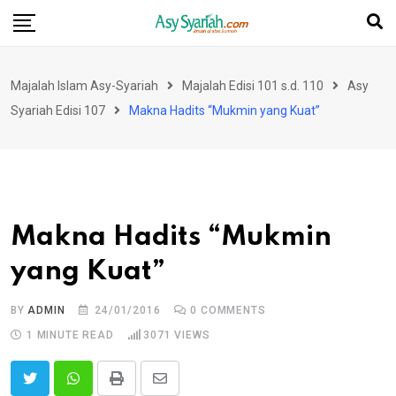
Skip
to
content
Majalah Islam Asy-Syariah
Majalah Edisi 101 s.d. 110
Asy
Syariah Edisi 107
Makna Hadits “Mukmin yang Kuat”
Makna Hadits “Mukmin
yang Kuat”
BY
ADMIN
24/01/2016
0
COMMENTS
1 MINUTE READ
3071
VIEWS
Print
Share