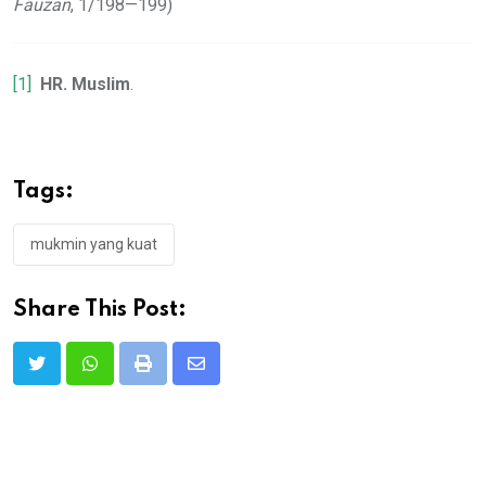
Fauzan
, 1/198—199)
[1]
HR. Muslim
.
Tags:
mukmin yang kuat
Share This Post:
Print
Share
via
Email