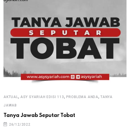
,
,
,
AKTUAL
ASY SYARIAH EDISI 113
PROBLEMA ANDA
TANYA
JAWAB
Tanya Jawab Seputar Tobat
26/12/2022