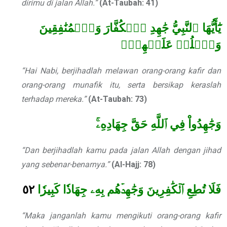
dirimu di jalan Allah.”
(At-Taubah: 41)
يَٰٓأَيُّهَا ٱلنَّبِيُّ جَٰهِدِ ٱلۡكُفَّارَ وَٱلۡمُنَٰفِقِينَ
وَٱغۡلُظۡ عَلَيۡهِمۡۚ
“Hai Nabi, berjihadlah melawan orang-orang kafir dan
orang-orang munafik itu, serta bersikap keraslah
terhadap mereka.”
(At-Taubah: 73)
وَجَٰهِدُواْ فِي ٱللَّهِ حَقَّ جِهَادِهِۦۚ
“Dan berjihadlah kamu pada jalan Allah dengan jihad
yang sebenar-benarnya.”
(Al-Hajj: 78)
٥٢
فَلَا تُطِعِ ٱلۡكَٰفِرِينَ وَجَٰهِدۡهُم بِهِۦ جِهَادٗا كَبِيرٗا
“Maka janganlah kamu mengikuti orang-orang kafir