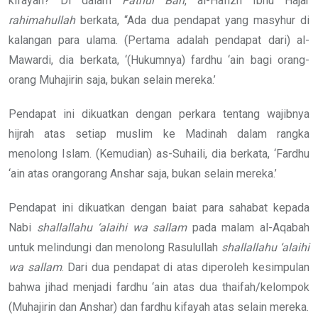
kifayah? Di dalam
Fathul Bari
, al-Hafizh Ibnu Hajar
rahimahullah
berkata, “Ada dua pendapat yang masyhur di
kalangan para ulama. (Pertama adalah pendapat dari) al-
Mawardi, dia berkata, ‘(Hukumnya) fardhu ‘ain bagi orang-
orang Muhajirin saja, bukan selain mereka.’
Pendapat ini dikuatkan dengan perkara tentang wajibnya
hijrah atas setiap muslim ke Madinah dalam rangka
menolong Islam. (Kemudian) as-Suhaili, dia berkata, ‘Fardhu
‘ain atas orangorang Anshar saja, bukan selain mereka.’
Pendapat ini dikuatkan dengan baiat para sahabat kepada
Nabi
shallallahu ‘alaihi wa sallam
pada malam al-Aqabah
untuk melindungi dan menolong Rasulullah
shallallahu ‘alaihi
wa sallam
. Dari dua pendapat di atas diperoleh kesimpulan
bahwa jihad menjadi fardhu ‘ain atas dua thaifah/kelompok
(Muhajirin dan Anshar) dan fardhu kifayah atas selain mereka.