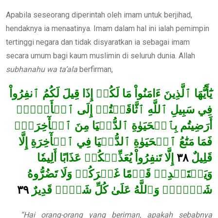
Apabila seseorang diperintah oleh imam untuk berjihad,
hendaknya ia menaatinya. Imam dalam hal ini ialah pemimpin
tertinggi negara dan tidak disyaratkan ia sebagai imam
secara umum bagi kaum muslimin di seluruh dunia. Allah
subhanahu wa ta’ala
berfirman,
يَٰٓأَيُّهَا ٱلَّذِينَ ءَامَنُواْ مَا لَكُمۡ إِذَا قِيلَ لَكُمُ ٱنفِرُواْ
فِي سَبِيلِ ٱللَّهِ ٱثَّاقَلۡتُمۡ إِلَى ٱلۡأَرۡضِۚ
أَرَضِيتُم بِٱلۡحَيَوٰةِ ٱلدُّنۡيَا مِنَ ٱلۡأٓخِرَةِۚ
فَمَا مَتَٰعُ ٱلۡحَيَوٰةِ ٱلدُّنۡيَا فِي ٱلۡأٓخِرَةِ إِلَّا
إِلَّا تَنفِرُواْ يُعَذِّبۡكُمۡ عَذَابًا أَلِيمٗا
٣٨
قَلِيلٌ
وَيَسۡتَبۡدِلۡ قَوۡمًا غَيۡرَكُمۡ وَلَا تَضُرُّوهُ
٣٩
شَيۡ‍ٔٗاۗ وَٱللَّهُ عَلَىٰ كُلِّ شَيۡءٖ قَدِيرٌ
“Hai orang-orang yang beriman, apakah sebabnya