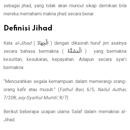
sebagai jihad, yang tidak akan muncul sikap demikian bila
mereka memahami makna jihad secara benar.
Definisi Jihad
Kata
al-Jihad
(
الْجِهَادُ
) dengan dikasrah huruf jim asalnya
secara bahasa bermakna (
الْمَشَقَّةُ
) yang bermakna
kesulitan, kesukaran, kepayahan. Adapun secara syar’i
bermakna:
“Mencurahkan segala kemampuan dalam memerangi orang-
orang kafir atau musuh.” (
Fathul Bari
, 6/5;
Nailul
Authar
,
7/208;
asy-Syarhul Mumti’
, 8/7)
Berikut beberapa ucapan ulama Salaf dalam memaknai al-
Jihad.