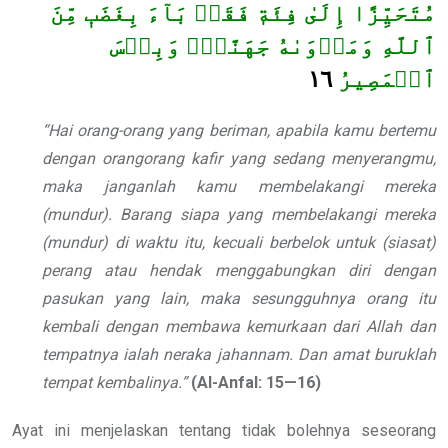
مُتَحَيِّزًا إِلَىٰ فِئَةٖ فَقَدۡ بَآءَ بِغَضَبٖ مِّنَ
ٱللَّهِ وَمَأۡوَىٰهُ جَهَنَّمُۖ وَبِئۡسَ
١٦
ٱلۡمَصِيرُ
“Hai orang-orang yang beriman, apabila kamu bertemu
dengan orangorang kafir yang sedang menyerangmu,
maka janganlah kamu membelakangi mereka
(mundur). Barang siapa yang membelakangi mereka
(mundur) di waktu itu, kecuali berbelok untuk (siasat)
perang atau hendak menggabungkan diri dengan
pasukan yang lain, maka sesungguhnya orang itu
kembali dengan membawa kemurkaan dari Allah dan
tempatnya ialah neraka jahannam. Dan amat buruklah
tempat kembalinya.”
(Al-Anfal: 15—16)
Ayat ini menjelaskan tentang tidak bolehnya seseorang