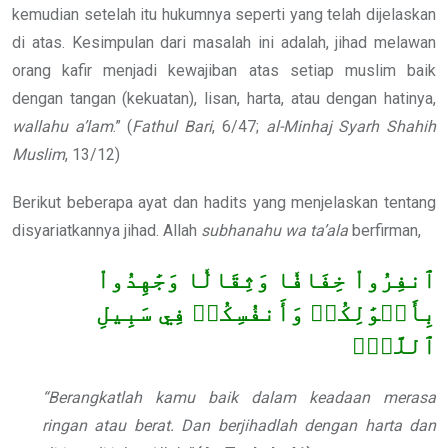
kemudian setelah itu hukumnya seperti yang telah dijelaskan
di atas. Kesimpulan dari masalah ini adalah, jihad melawan
orang kafir menjadi kewajiban atas setiap muslim baik
dengan tangan (kekuatan), lisan, harta, atau dengan hatinya,
wallahu a’lam
.” (
Fathul
Bari
, 6/47;
al-Minhaj Syarh Shahih
Muslim
, 13/12)
Berikut beberapa ayat dan hadits yang menjelaskan tentang
disyariatkannya jihad. Allah
subhanahu wa ta’ala
berfirman,
ٱنفِرُواْ خِفَافٗا وَثِقَالٗا وَجَٰهِدُواْ
بِأَمۡوَٰلِكُمۡ وَأَنفُسِكُمۡ فِي سَبِيلِ
ٱللَّهِۚ
“Berangkatlah kamu baik dalam keadaan merasa
ringan atau berat. Dan berjihadlah dengan harta dan