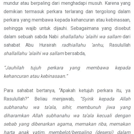
mundur atau berpaling dari menghadapi musuh. Karena yang
demikian termasuk perkara terlarang dan tergolong dalam
perkara yang membawa kepada kehancuran atau kebinasaan,
sehingga wajib untuk dijauhi. Sebagaimana yang disebut
dalam sebuah sabda Nabi
shallallahu ‘alaihi wa sallam
dari
sahabat Abu Hurairah
radhiallahu ‘anhu
, Rasulullah
shallallahu ‘alaihi wa sallam
bersabda,
“Jauhilah tujuh perkara yang membawa kepada
kehancuran atau kebinasaan.”
Para sahabat bertanya, “Apakah ketujuh perkara itu, ya
Rasulullah?” Beliau menjawab,
“Syirik kepada
Allah
subhanahu wa ta’ala, sihir, membunuh jiwa yang
diharamkan Allah
subhanahu wa ta’ala
kecuali dengan
sebab yang dibenarkan agama, memakan
riba, memakan
harta anak yatim,
membelot/berpaling (desersi) dalam