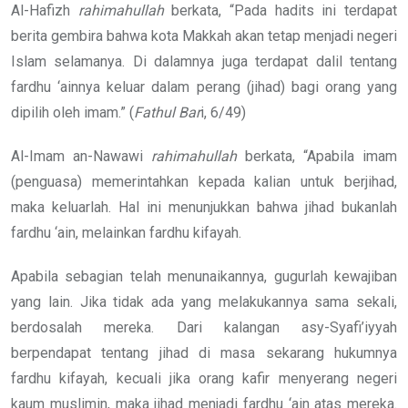
Al-Hafizh
rahimahullah
berkata, “Pada hadits ini terdapat
berita gembira bahwa kota Makkah akan tetap menjadi negeri
Islam selamanya. Di dalamnya juga terdapat dalil tentang
fardhu ‘ainnya keluar dalam perang (jihad) bagi orang yang
dipilih oleh imam.” (
Fathul Bar
i, 6/49)
Al-Imam an-Nawawi
rahimahullah
berkata, “Apabila imam
(penguasa) memerintahkan kepada kalian untuk berjihad,
maka keluarlah. Hal ini menunjukkan bahwa jihad bukanlah
fardhu ‘ain, melainkan fardhu kifayah.
Apabila sebagian telah menunaikannya, gugurlah kewajiban
yang lain. Jika tidak ada yang melakukannya sama sekali,
berdosalah mereka. Dari kalangan asy-Syafi’iyyah
berpendapat tentang jihad di masa sekarang hukumnya
fardhu kifayah, kecuali jika orang kafir menyerang negeri
kaum muslimin, maka jihad menjadi fardhu ‘ain atas mereka.