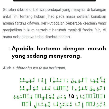
Setelah diketahui bahwa pendapat yang masyhur di kalangan
ahlul ilmi tentang hukum jihad pada masa setelah kenabian
adalah fardhu kifayah, berikut adalah beberapa keadaan yang
menjadikan hukum tersebut berubah menjadi fardhu ‘ain, di
mana sebagiannya telah disebut di atas:
Apabila bertemu dengan musuh
yang sedang menyerang.
Allah
subhanahu wa ta’ala
berfirman,
يَٰٓأَيُّهَا ٱلَّذِينَ ءَامَنُوٓاْ إِذَا لَقِيتُمُ
ٱلَّذِينَ كَفَرُواْ زَحۡفٗا فَلَا تُوَلُّوهُمُ
وَمَن يُوَلِّهِمۡ يَوۡمَئِذٖ
١٥
ٱلۡأَدۡبَارَ
دُبُرَهُۥٓ إِلَّا مُتَحَرِّفٗا لِّقِتَالٍ أَوۡ