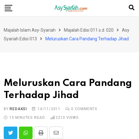
Skip
to
content
Majalah Islam Asy-Syariah
Majalah Edisi 011 s.d. 020
Asy
Syariah Edisi 013
Meluruskan Cara Pandang Terhadap Jihad
Meluruskan Cara Pandang
Terhadap Jihad
BY
REDAKSI
14/11/2011
0
COMMENTS
15 MINUTES READ
2213
VIEWS
Print
Share