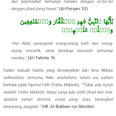
dan berjihadlah terhadap mereka dengan al-Qur’an
dengan jihad yang besar.”
(Al-Furqan:
52)
يَٰٓأَيُّهَا ٱلنَّبِيُّ جَٰهِدِ ٱلۡكُفَّارَ وَٱلۡمُنَٰفِقِينَ
وَٱغۡلُظۡ عَلَيۡهِمۡۚ
“Hai Nabi, perangilah orang-orang kafir dan orang-
orang munafik, serta bersikap keraslah terhadap
mereka.”
(At-Tahrim: 9)
Dalam sebuah hadits yang diriwayatkan dari Ibnu Abbas
radhiallahu ‘anhuma
, Nabi
shallallahu ‘alaihi wa sallam
berkata pada Yaumul Fath (Fathu Makkah),
“Tidak ada hijrah
setelah Fathu
Makkah, tetapi yang ada ialah jihad dan
niat.
Apabila kalian diminta untuk pergi
atau berangkat
berperang, pergilah.”
(
HR. Al-Bukhari
dan
Muslim
)