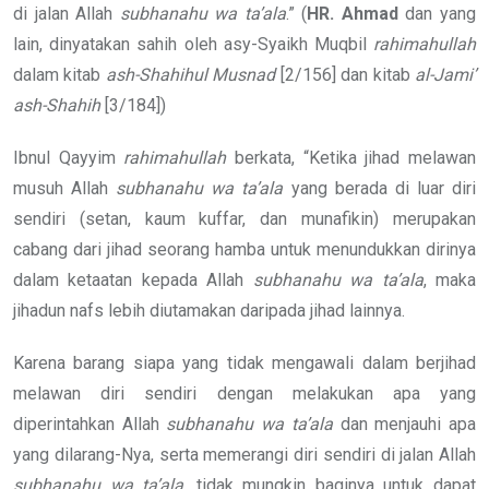
di jalan Allah
subhanahu wa ta’ala
.” (
HR.
Ahmad
dan yang
lain, dinyatakan sahih oleh asy-Syaikh Muqbil
rahimahullah
dalam kitab
ash-Shahihul Musnad
[2/156] dan kitab
al-Jami’
ash-Shahih
[3/184])
Ibnul Qayyim
rahimahullah
berkata, “Ketika jihad melawan
musuh Allah
subhanahu wa ta’ala
yang berada di luar diri
sendiri (setan, kaum kuffar, dan munafikin) merupakan
cabang dari jihad seorang hamba untuk menundukkan dirinya
dalam ketaatan kepada Allah
subhanahu wa ta’ala
, maka
jihadun nafs lebih diutamakan daripada jihad lainnya.
Karena barang siapa yang tidak mengawali dalam berjihad
melawan diri sendiri dengan melakukan apa yang
diperintahkan Allah
subhanahu wa ta’ala
dan menjauhi apa
yang dilarang-Nya, serta memerangi diri sendiri di jalan Allah
subhanahu wa ta’ala
, tidak mungkin baginya untuk dapat