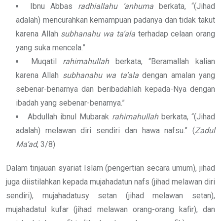
Ibnu Abbas
radhiallahu ‘anhuma
berkata, “(Jihad
adalah) mencurahkan kemampuan padanya dan tidak takut
karena Allah
subhanahu wa ta’ala
terhadap celaan orang
yang suka mencela.”
Muqatil
rahimahullah
berkata, “Beramallah kalian
karena Allah
subhanahu wa ta’ala
dengan amalan yang
sebenar-benarnya dan beribadahlah kepada-Nya dengan
ibadah yang sebenar-benarnya.”
Abdullah ibnul Mubarak
rahimahullah
berkata, “(Jihad
adalah) melawan diri sendiri dan hawa nafsu.” (
Zadul
Ma’ad
, 3/8)
Dalam tinjauan syariat Islam (pengertian secara umum), jihad
juga diistilahkan kepada mujahadatun nafs (jihad melawan diri
sendiri), mujahadatusy setan (jihad melawan setan),
mujahadatul kufar (jihad melawan orang-orang kafir), dan