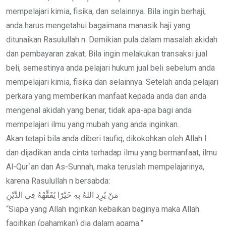
mempelajari kimia, fisika, dan selainnya. Bila ingin berhaji,
anda harus mengetahui bagaimana manasik haji yang
ditunaikan Rasulullah n. Demikian pula dalam masalah akidah
dan pembayaran zakat. Bila ingin melakukan transaksi jual
beli, semestinya anda pelajari hukum jual beli sebelum anda
mempelajari kimia, fisika dan selainnya. Setelah anda pelajari
perkara yang memberikan manfaat kepada anda dan anda
mengenal akidah yang benar, tidak apa-apa bagi anda
mempelajari ilmu yang mubah yang anda inginkan.
Akan tetapi bila anda diberi taufiq, dikokohkan oleh Allah l
dan dijadikan anda cinta terhadap ilmu yang bermanfaat, ilmu
Al-Qur`an dan As-Sunnah, maka teruslah mempelajarinya,
karena Rasulullah n bersabda:
مَنْ يُرِدِ اللهُ بِهِ خَيْرًا يُفَقِّهْهُ فِي الدِّيْنِ
“Siapa yang Allah inginkan kebaikan baginya maka Allah
faqihkan (pahamkan) dia dalam agama.”