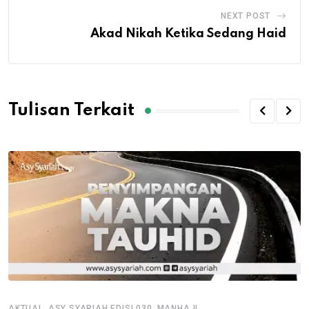
NEXT POST
Akad Nikah Ketika Sedang Haid
Tulisan Terkait
,
,
AKTUAL
ASY SYARIAH EDISI 030
MANHAJI