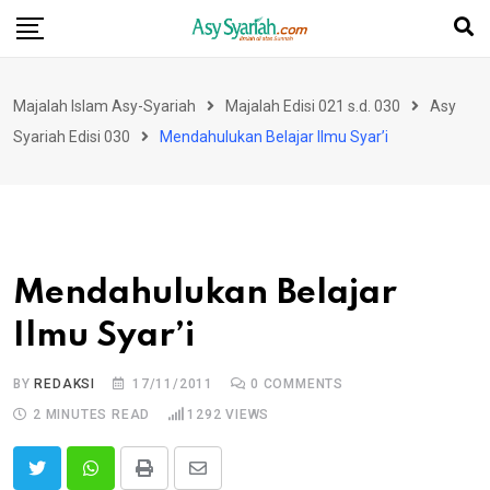
Skip
to
content
Majalah Islam Asy-Syariah
Majalah Edisi 021 s.d. 030
Asy
Syariah Edisi 030
Mendahulukan Belajar Ilmu Syar’i
Mendahulukan Belajar
Ilmu Syar’i
BY
REDAKSI
17/11/2011
0
COMMENTS
2 MINUTES READ
1292
VIEWS
Print
Share