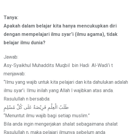
via
Email
Tanya:
Apakah dalam belajar kita hanya mencukupkan diri
dengan mempelajari ilmu syar’i (ilmu agama), tidak
belajar ilmu dunia?
Jawab:
Asy-Syaikhul Muhaddits Muqbil bin Hadi Al-Wadi’i t
menjawab:
“Ilmu yang wajib untuk kita pelajari dan kita dahulukan adalah
ilmu syar’i. Ilmu inilah yang Allah l wajibkan atas anda.
Rasulullah n bersabda:
طَلَبُ الْعِلْمِ فَرِيْضَةٌ عَلَى كُلِّ مُسْلِمٍ
“Menuntut ilmu wajib bagi setiap muslim.”
Bila anda ingin mengerjakan shalat sebagaimana shalat
Rasulullah n, maka pelajari ilmunya sebelum anda