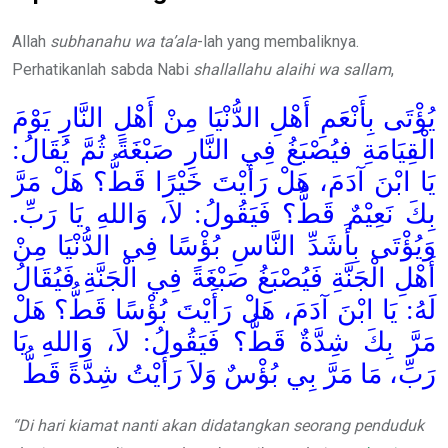
Allah
subhanahu wa ta’ala
-lah yang membaliknya.
Perhatikanlah sabda Nabi
shallallahu alaihi wa sallam
,
يُؤْتَى بِأَنْعَمِ أَهْلِ الدُّنْيَا مِنْ أَهْلِ النَّارِ يَوْمَ
الْقِيَامَةِ فيُصْبَغُ فِي النَّارِ صَبْغَةً ثُمَّ يُقَالُ:
يَا ابْنَ آدَمَ، هَلْ رَأَيْتَ خَيْرًا قَطُّ؟ هَلْ مَرَّ
بِكَ نَعِيْمٌ قَطُّ؟ فَيَقُولُ: لاَ، وَاللهِ يَا رَبِّ.
وَيُؤْتَى بِأَشَدِّ النَّاسِ بُؤْسًا فِي الدُّنْيَا مِنْ
أَهْلِ الْجَنَّةِ فَيُصْبَغُ صَبْغَةً فِي الْجَنَّةِ فَيُقَالُ
لَهُ: يَا ابْنَ آدَمَ، هَلْ رَأَيْتَ بُؤْسًا قَطُّ؟ هَلْ
مَرَّ بِكَ شِدَّةٌ قَطُّ؟ فَيَقُولُ: لاَ، وَاللهِ يَا
رَبِّ، مَا مَرَّ بِي بُؤْسٌ وَلاَ رَأَيْتُ شِدَّةً قَطُّ
“Di hari kiamat nanti akan didatangkan seorang penduduk