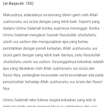
(al-Baqarah: 155)
Maksudnya, adakalanya seseorang diberi ganti oleh Allah
subhanahu wa ta’ala
dengan yang lebih baik. Seperti yang
dialami Ummu Salamah ketika suaminya meninggal. Ketika
Ummu Salamah mengikuti Sunnah Rasulullah
shallallahu
alaihi wa sallam
dan mengucapkan apa yang beliau
perintahkan dengan penuh ketaatan, Allah
subhanahu wa
ta’ala
ganti dengan yang lebih baik darinya, yaitu Rasulullah
shallallahu alaihi wa sallam
. Sesungguhnya kebaikan adalah
apa yang dikatakan oleh Allah
subhanahu wa ta’ala
dan
Rasul-Nya, sedangkan kesesatan serta kecelakaan ada pada
penyelisihan terhadap Allah
subhanahu wa ta’ala
dan Rasul-
Nya.
Ummu Salamah tahu bahwa segala kebaikan yang ada di
alam ini—baik umum maupun khusus—datangnya dari sisi