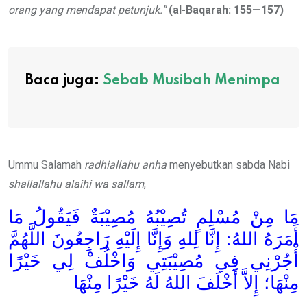
orang yang mendapat petunjuk.”
(
al-Baqarah: 155—157)
Baca juga:
Sebab Musibah Menimpa
Ummu Salamah
radhiallahu anha
menyebutkan sabda Nabi
shallallahu alaihi wa sallam
,
مَا مِنْ مُسْلِمٍ تُصِيْبُهُ مُصِيْبَةٌ فَيَقُولُ مَا
أَمَرَهُ اللهُ: إِنَّا لِلهِ وَإِنَّا إِلَيْهِ رَاجِعُونَ اللَّهُمَّ
أْجُرْنِي فِي مُصِيْبَتِي وَاخْلُفْ لِي خَيْرًا
مِنْهَا؛ إِلاَّ أَخْلَفَ اللهُ لَهُ خَيْرًا مِنْهَا