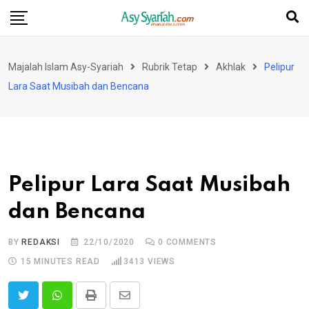
Skip
to
content
Majalah Islam Asy-Syariah
Rubrik Tetap
Akhlak
Pelipur
Lara Saat Musibah dan Bencana
Pelipur Lara Saat Musibah
dan Bencana
BY
REDAKSI
22/10/2020
0
COMMENTS
15 MINUTES READ
3413
VIEWS
Print
Share