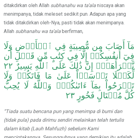
ditakdirkan oleh Allah
subhanahu wa ta’ala
niscaya akan
menimpanya, tidak meleset sedikit pun. Adapun apa yang
tidak ditakdirkan oleh-Nya, pasti tidak akan menimpanya.
Allah
subhanahu wa ta’ala
berfirman,
مَآ أَصَابَ مِن مُّصِيبَةٍ فِي ٱلۡأَرۡضِ وَلَا
فِيٓ أَنفُسِكُمۡ إِلَّا فِي كِتَٰبٍ مِّن قَبۡلِ أَن
نَّبۡرَأَهَآۚ إِنَّ ذَٰلِكَ عَلَى ٱللَّهِ يَسِيرٌ ٢٢
لِّكَيۡلَا تَأۡسَوۡاْ عَلَىٰ مَا فَاتَكُمۡ وَلَا
تَفۡرَحُواْ بِمَآ ءَاتَىٰكُمۡۗ وَٱللَّهُ لَا يُحِبُّ
كُلَّ مُخۡتَالٍ فَخُورٍ ٢٣
“Tiada suatu bencana pun yang menimpa di bumi dan
(tidak pula) pada dirimu sendiri melainkan telah tertulis
dalam kitab (Lauh Mahfuzh) sebelum Kami
menciptakannya. Sesungguhnya yang demikian itu adalah