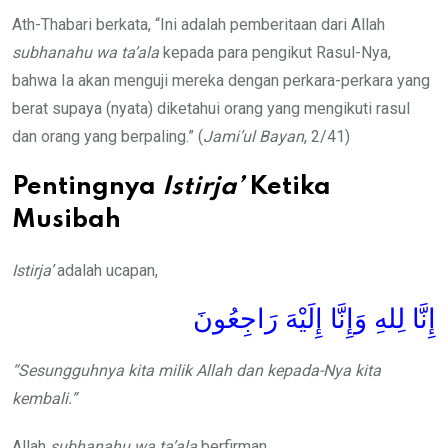
Ath-Thabari berkata, “Ini adalah pemberitaan dari Allah
subhanahu wa ta’ala
kepada para pengikut Rasul-Nya,
bahwa Ia akan menguji mereka dengan perkara-perkara yang
berat supaya (nyata) diketahui orang yang mengikuti rasul
dan orang yang berpaling.” (
Jami’ul Bayan
, 2/41)
Pentingnya
Istirja’
Ketika
Musibah
Istirja’
adalah ucapan,
إِنَّا لِلهِ وَإِنَّا إِلَيْهَ رَاجِعُونَ
“Sesungguhnya kita milik Allah dan kepada-Nya kita
kembali.”
Allah
subhanahu wa ta’ala
berfirman,