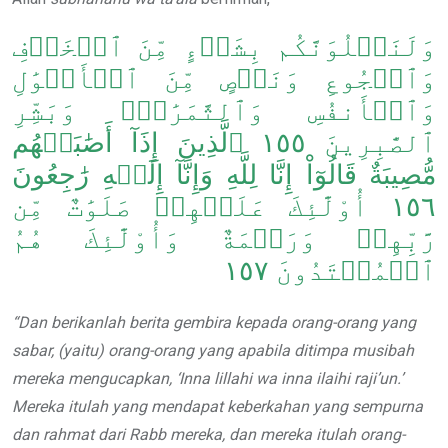
وَلَنَبۡلُوَنَّكُم بِشَيۡءٍ مِّنَ ٱلۡخَوۡفِ
وَٱلۡجُوعِ وَنَقۡصٍ مِّنَ ٱلۡأَمۡوَٰلِ
وَٱلۡأَنفُسِ وَٱلثَّمَرَٰتِۗ وَبَشِّرِ
ٱلصَّٰبِرِينَ ١٥٥ ٱلَّذِينَ إِذَآ أَصَٰبَتۡهُم
مُّصِيبَةٌ قَالُوٓاْ إِنَّا لِلَّهِ وَإِنَّآ إِلَيۡهِ رَٰجِعُونَ
١٥٦ أُوْلَٰٓئِكَ عَلَيۡهِمۡ صَلَوَٰتٌ مِّن
رَّبِّهِمۡ وَرَحۡمَةٌ وَأُوْلَٰٓئِكَ هُمُ
ٱلۡمُهۡتَدُونَ ١٥٧
“Dan berikanlah berita gembira kepada orang-orang yang
sabar, (yaitu) orang-orang yang apabila ditimpa musibah
mereka mengucapkan
, ‘Inna lillahi wa inna ilaihi raji’un.’
Mereka itulah yang mendapat keberkahan yang sempurna
dan rahmat dari Rabb mereka, dan mereka itulah orang-