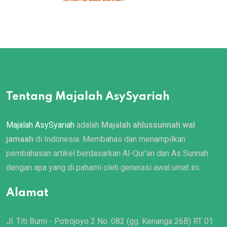
Tentang Majalah AsySyariah
Majalah AsySyariah
adalah
Majalah ahlussunnah wal
jamaah
di Indonesia. Membahas dan menampilkan
pembahasan artikel berdasarkan Al-Qur’an dan As Sunnah
dengan apa yang di pahami oleh generasi awal umat ini.
Alamat
Jl. Titi Bumi - Potrojoyo 2 No. 082 (gg. Kenanga 26B) RT 01