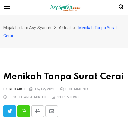
Skip
to
content
Majalah Islam Asy-Syariah
Aktual
Menikah Tanpa Surat
Cerai
Menikah Tanpa Surat Cerai
BY
REDAKSI
16/12/2020
0
COMMENTS
LESS THAN A MINUTE
1111
VIEWS
Print
Share
via