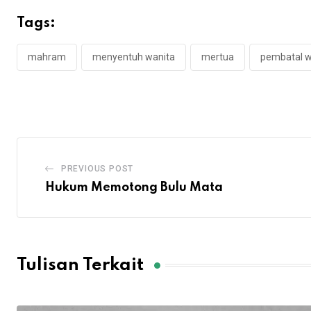
Tags:
mahram
menyentuh wanita
mertua
pembatal 
PREVIOUS POST
Hukum Memotong Bulu Mata
Tulisan Terkait