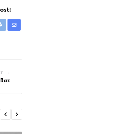
ost:
Print
Share
via
Email
ST
 Baz