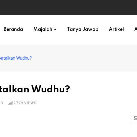
ihan)
Beranda
Majalah
Tanya Jawab
Artikel
A
atalkan Wudhu?
talkan Wudhu?
AD
2779
VIEWS