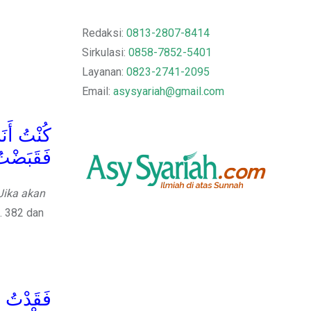
Redaksi:
0813-2807-8414
Sirkulasi:
0858-7852-5401
Layanan:
0823-2741-2095
Email:
asysyariah@gmail.com
كُنْتُ أَن،
فَقَبَضْتُ 
 Jika akan
. 382 dan
فَقَدْتُ ر