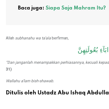
Baca juga:
Siapa Saja Mahram Itu?
Allah
subhanahu wa ta’ala
berfirman,
َآءِ بُعُولَتِهِنَّ
“Dan janganlah menampakkan perhiasannya, kecuali kepad
31)
Wallahu a’lam bish-shawab.
Ditulis oleh Ustadz Abu Ishaq Abdull