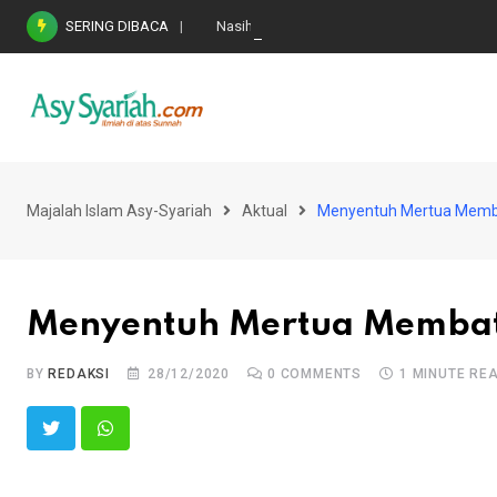
Skip
SERING DIBACA
Nasihat Emas di Masa Fitnah (Ujian/Perselis
to
content
Majalah Islam Asy-Syariah
Aktual
Menyentuh Mertua Memb
Menyentuh Mertua Memba
BY
REDAKSI
28/12/2020
0
COMMENTS
1 MINUTE RE