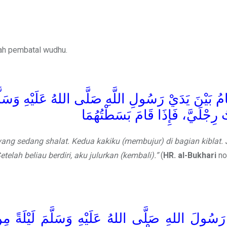
lah pembatal wudhu.
َامُ بَيْنَ يَدَيْ رَسُولِ اللَّهِ صَلَّى اللهُ عَلَيْهِ وَسَ
رِجْلَيَّ، فَإِذَا قَامَ بَسَطْتُهُمَا
 yang sedang shalat. Kedua kakiku (membujur) di bagian kiblat.
lah beliau berdiri, aku julurkan (kembali).”
(
HR. al-Bukhari
no
َسُولَ اللهِ صَلَّى اللهُ عَلَيْهِ وَسَلَّمَ لَيْلَةً مِ