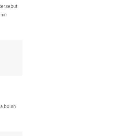
 tersebut
imin
ta boleh