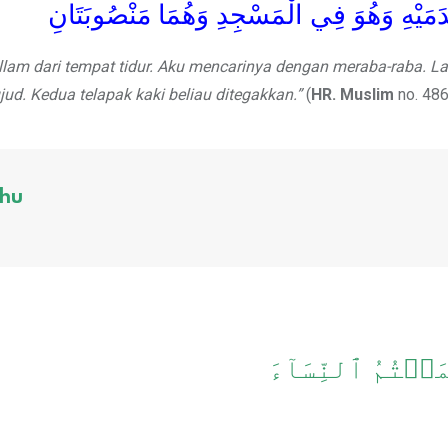
َمَيْهِ وَهُوَ فِي الْمَسْجِدِ وَهُمَا مَنْصُوبَتَانِ
allam dari tempat tidur. Aku mencarinya dengan meraba-raba. La
ud. Kedua telapak kaki beliau ditegakkan.”
(
HR. Muslim
no. 486
hu
َسۡتُمُ ٱلنِّسَآءَ