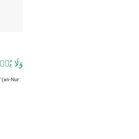
وَلَا يُبۡدِ
”
(an-Nur: