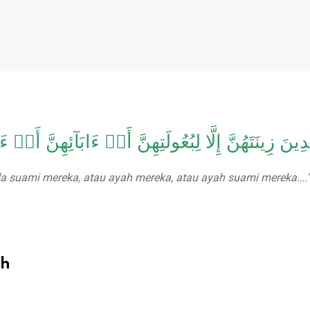
ينَ زِينَتَهُنَّ إِلَّا لِبُعُولَتِهِنَّ أَوۡ ءَابَآئِهِنَّ أَوۡ ءَاب
a suami mereka, atau ayah mereka, atau ayah suami mereka….
ah