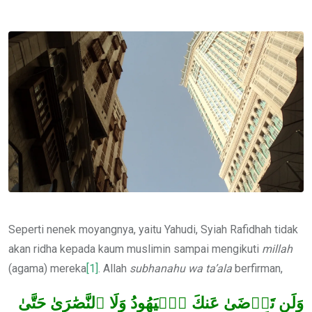
via
Email
Seperti nenek moyangnya, yaitu Yahudi, Syiah Rafidhah tidak
akan ridha kepada kaum muslimin sampai mengikuti
millah
(agama) mereka
[1]
. Allah
subhanahu wa ta’ala
berfirman,
وَلَن تَرۡضَىٰ عَنكَ ٱلۡيَهُودُ وَلَا ٱلنَّصَٰرَىٰ حَتَّىٰ