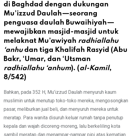
di Baghdad dengan dukungan
Mu’izzud Daulah—seorang
penguasa daulah Buwaihiyah—
mewajibkan masjid-masjid untuk
melaknat Mu’awiyah
radhiallahu
‘anhu
dan tiga Khalifah Rasyid (Abu
Bakr, ‘Umar, dan ‘Utsman
radhiallahu ‘anhum
). (
al-Kamil
,
8/542)
Bahkan, pada 352 H, Mu’izzud Daulah menyuruh kaum
muslimin untuk menutup toko-toko mereka, mengosongkan
pasar, meliburkan jual beli, dan menyuruh mereka untuk
meratap. Para wanita disuruh keluar rumah tanpa penutup
kepala dan wajah dicoreng-moreng, lalu berkeliling kota
sambil meratap dan menampar-nampar pipi atas kematian