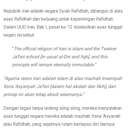
Republik Iran adalah negara Syiah Rafidhah, dibangun di atas
asas Rafidhah dan berjuang untuk kepentingan Rafidhah.
Dalam UUD Iran, Bab I, pasal ke-12 disebutkan asas tunggal
negeri tersebut.
“
The official religion of Iran is Islam and the Twelver
Ja’fari school [in usual al-Din and fiqh], and this
principle will remain eternally immutable.”
“Agama resmi Iran adalah Islam di atas mazhab Imamiyah
Itsna ‘Asyariyah Ja’fari [dalam hal akidah dan fikih], dan
prinsip ini akan tetap abadi selamanya.”
Dengan tegas tanpa tedeng aling-aling, mereka menyatakan
asas tunggal negara mereka adalah mazhab Itsna ‘Asyariah
atau Rafidhah, yang sejatinya Islam berlepas diri darinya.