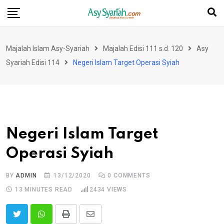
Skip
to
content
Majalah Islam Asy-Syariah
Majalah Edisi 111 s.d. 120
Asy
Syariah Edisi 114
Negeri Islam Target Operasi Syiah
Negeri Islam Target
Operasi Syiah
BY
ADMIN
13/12/2020
0
COMMENTS
13 MINUTES READ
2434
VIEWS
Print
Share