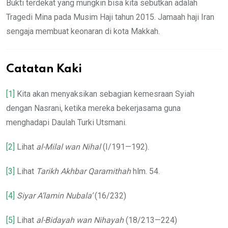
Bukti terdekat yang mungkin bisa kita sebutkan adalah
Tragedi Mina pada Musim Haji tahun 2015. Jamaah haji Iran
sengaja membuat keonaran di kota Makkah.
Catatan Kaki
[1]
Kita akan menyaksikan sebagian kemesraan Syiah
dengan Nasrani, ketika mereka bekerjasama guna
menghadapi Daulah Turki Utsmani.
[2]
Lihat
al-Milal wan Nihal
(I/191—192).
[3]
Lihat
Tarikh Akhbar Qaramithah
hlm. 54.
[4]
Siyar A’lamin Nubala’
(16/232)
[5]
Lihat
al-Bidayah wan Nihayah
(18/213—224)