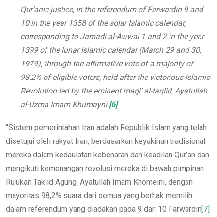
Qur’anic justice, in the referendum of Farwardin 9 and
10 in the year 1358 of the solar Islamic calendar,
corresponding to Jamadi al-Awwal 1 and 2 in the year
1399 of the lunar Islamic calendar (March 29 and 30,
1979), through the affirmative vote of a majority of
98.2% of eligible voters, held after the victorious Islamic
Revolution led by the eminent marji’ al-taqlid, Ayatullah
al-Uzma Imam Khumayni.
[6]
“Sistem pemerintahan Iran adalah Republik Islam yang telah
disetujui oleh rakyat Iran, berdasarkan keyakinan tradisional
mereka dalam kedaulatan kebenaran dan keadilan Qur’an dan
mengikuti kemenangan revolusi mereka di bawah pimpinan
Rujukan Taklid Agung, Ayatullah Imam Khomeini, dengan
mayoritas 98,2% suara dari semua yang berhak memilih
dalam referendum yang diadakan pada 9 dan 10 Farwardin
[7]