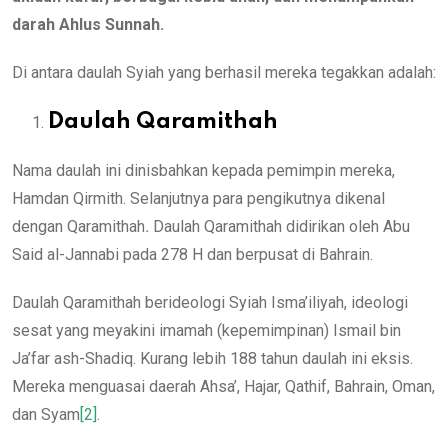
darah
Ahlus Sunnah.
Di antara daulah Syiah yang berhasil mereka tegakkan adalah:
Daulah Qaramithah
Nama daulah ini dinisbahkan kepada pemimpin mereka,
Hamdan Qirmith. Selanjutnya para pengikutnya dikenal
dengan Qaramithah
.
Daulah Qaramithah didirikan oleh Abu
Said al-Jannabi pada 278 H dan berpusat di Bahrain.
Daulah Qaramithah berideologi Syiah Isma’iliyah, ideologi
sesat yang meyakini imamah (kepemimpinan) Ismail bin
Ja’far ash-Shadiq. Kurang lebih 188 tahun daulah ini eksis.
Mereka menguasai daerah Ahsa’, Hajar, Qathif, Bahrain, Oman,
dan Syam
[2]
.