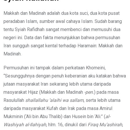
Makkah dan Madinah adalah dua kota suci, dua kota pusat
peradaban Islam, sumber awal cahaya Islam. Sudah barang
tentu Syiah Rafidhah sangat membenci dan memusuhi dua
negeri ini. Data dan fakta menunjukkan bahwa permusuhan
Iran sungguh sangat kental terhadap Haramain: Makkah dan
Madinah.
Permusuhan ini tampak dalam perkataan Khomeini,
“Sesungguhnya dengan penuh keberanian aku katakan bahwa
jutaan masyarakat Iran sekarang lebih utama daripada
masyarakat Hijaz (Makkah dan Madinah
-pen.
) pada masa
Rasulullah
shallallahu ‘alaihi wa sallam
, serta lebih utama
daripada masyarakat Kufah dan Irak pada masa Amirul
Mukminin (‘Ali bin Abu Thalib) dan Husein bin ‘Ali.” (
al-
Washiyah al-Ilahiyah
, hlm. 16, dinukil dari
Firaq
Mu’ashirah
,