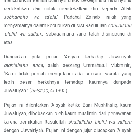
mencurahkan kemampuannya untuk bekerja lalu hasilnya ia
sedekahkan dan untuk mendekatkan diri kepada Allah
subhanahu wa ta’ala
.” Padahal Zainab inilah yang
menyamainya dalam kedudukan di sisi Rasulullah
shallallahu
‘alaihi wa sallam
, sebagaimana yang telah disinggung di
atas.
Dengarkan pula pujian ‘Aisyah terhadap Juwairiyah
radhiallahu ‘anha
, salah seorang Ummahatul Mukminin,
“Kami tidak pernah mengetahui ada seorang wanita yang
lebih besar berkahnya terhadap kaumnya daripada
Juwairiyah.” (
al-Istiab
, 4/1805)
Pujian ini dilontarkan ‘Aisyah ketika Bani Mushthaliq, kaum
Juwairiyah, dibebaskan oleh kaum muslimin dari penawanan
karena pernikahan Rasulullah
shallallahu ‘alaihi wa sallam
dengan Juwairiyah. Pujian ini dengan jujur diucapkan ‘Aisyah