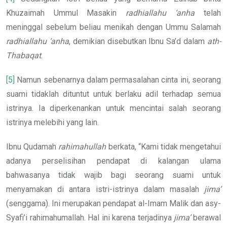
Khuzaimah Ummul Masakin
radhiallahu ‘anha
telah
meninggal sebelum beliau menikah dengan Ummu Salamah
radhiallahu ‘anha
, demikian disebutkan Ibnu Sa’d dalam
ath-
Thabaqat
.
[5]
Namun sebenarnya dalam permasalahan cinta ini, seorang
suami tidaklah dituntut untuk berlaku adil terhadap semua
istrinya. Ia diperkenankan untuk mencintai salah seorang
istrinya melebihi yang lain.
Ibnu Qudamah
rahimahullah
berkata, “Kami tidak mengetahui
adanya perselisihan pendapat di kalangan ulama
bahwasanya tidak wajib bagi seorang suami untuk
menyamakan di antara istri-istrinya dalam masalah
jima’
(senggama). Ini merupakan pendapat al-Imam Malik dan asy-
Syafi’i rahimahumallah. Hal ini karena terjadinya
jima’
berawal