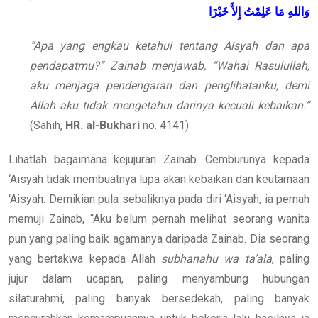
وَاللهِ مَا عَلِمْتُ إِلاَّ خَيْرًا
“Apa yang engkau ketahui tentang Aisyah dan apa
pendapatmu?” Zainab menjawab, “Wahai Rasulullah,
aku menjaga pendengaran dan penglihatanku, demi
Allah aku tidak mengetahui darinya kecuali kebaikan.”
(Sahih,
HR. al-Bukhari
no. 4141)
Lihatlah bagaimana kejujuran Zainab. Cemburunya kepada
‘Aisyah tidak membuatnya lupa akan kebaikan dan keutamaan
‘Aisyah. Demikian pula sebaliknya pada diri ‘Aisyah, ia pernah
memuji Zainab, “Aku belum pernah melihat seorang wanita
pun yang paling baik agamanya daripada Zainab. Dia seorang
yang bertakwa kepada Allah
subhanahu wa ta’ala
, paling
jujur dalam ucapan, paling menyambung hubungan
silaturahmi, paling banyak bersedekah, paling banyak