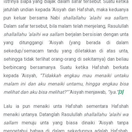
istrinya siapa yang diajak dalam safar tersebut. Suatu ketika
jatuhlah undian kepada ‘Aisyah dan Hafshah, maka keduanya
pun keluar bersama Nabi
shallallahu ‘alaihi wa sallam
.
Dalam safar tersebut, bila malam telah menjelang, Rasulullah
shallallahu ‘alaihi wa sallam
berjalan bersisian dengan unta
yang ditunggangi ‘Aisyah (yang berada di dalam
sekedup/semacam tandu yang diletakkan di atas unta,
sehingga tidak terlihat orang-orang di sekitarnya) dan beliau
berbincang bersamanya. Suatu ketika Hafshah berkata
kepada ‘Aisyah
, “Tidakkah engkau mau menaiki untaku
malam ini dan aku menaiki untamu, hingga engkau bisa
melihat dan aku bisa melihat?”
‘Aisyah menjawab,
“Iya.”
[3]
Lalu ia pun menaiki unta Hafshah sementara Hafshah
menaiki untanya. Datanglah Rasulullah
shallallahu ‘alaihi wa
sallam
menuju unta yang biasa dinaiki ‘Aisyah tanpa
mengetahui bahwa di dalam sekedupnya adalah Hafshah,