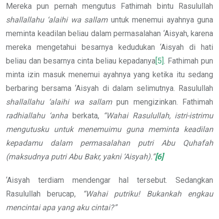
Mereka pun pernah mengutus Fathimah bintu Rasulullah
shallallahu ‘alaihi wa sallam
untuk menemui ayahnya guna
meminta keadilan beliau dalam permasalahan ‘Aisyah, karena
mereka mengetahui besarnya kedudukan ‘Aisyah di hati
beliau dan besarnya cinta beliau kepadanya
[5]
. Fathimah pun
minta izin masuk menemui ayahnya yang ketika itu sedang
berbaring bersama ‘Aisyah di dalam selimutnya. Rasulullah
shallallahu ‘alaihi wa sallam
pun mengizinkan. Fathimah
radhiallahu ‘anha
berkata,
“Wahai Rasulullah, istri-istrimu
mengutusku untuk menemuimu guna meminta keadilan
kepadamu dalam permasalahan putri Abu Quhafah
(maksudnya putri Abu Bakr, yakni ‘Aisyah).”
[6]
‘Aisyah terdiam mendengar hal tersebut. Sedangkan
Rasulullah berucap,
“Wahai putriku! Bukankah engkau
mencintai apa yang aku cintai?”