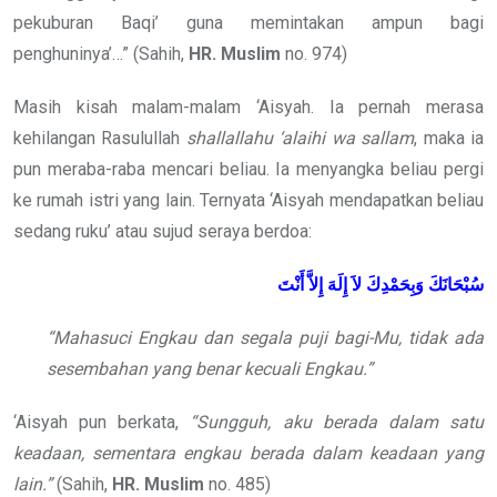
pekuburan Baqi’ guna memintakan ampun bagi
penghuninya’…” (Sahih,
HR. Muslim
no. 974)
Masih kisah malam-malam ‘Aisyah. Ia pernah merasa
kehilangan Rasulullah
shallallahu ‘alaihi wa sallam
, maka ia
pun meraba-raba mencari beliau. Ia menyangka beliau pergi
ke rumah istri yang lain. Ternyata ‘Aisyah mendapatkan beliau
sedang ruku’ atau sujud seraya berdoa:
سُبْحَانَكَ وَبِحَمْدِكَ لاَ إِلَهَ إِلاَّ أَنْتَ
“Mahasuci Engkau dan segala puji bagi-Mu, tidak ada
sesembahan yang benar kecuali Engkau.”
‘Aisyah pun berkata,
“Sungguh, aku berada dalam satu
keadaan, sementara engkau berada dalam keadaan yang
lain.”
(Sahih,
HR. Muslim
no. 485)