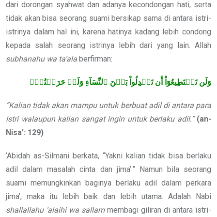
dari dorongan syahwat dan adanya kecondongan hati, serta
tidak akan bisa seorang suami bersikap sama di antara istri-
istrinya dalam hal ini, karena hatinya kadang lebih condong
kepada salah seorang istrinya lebih dari yang lain. Allah
subhanahu wa ta’ala
berfirman:
وَلَن تَسۡتَطِيعُوٓاْ أَن تَعۡدِلُواْ بَيۡنَ ٱلنِّسَآءِ وَلَوۡ حَرَصۡتُمۡۖ
“Kalian tidak akan mampu untuk berbuat adil di antara para
istri walaupun kalian sangat ingin untuk berlaku adil.”
(an-
Nisa’: 129)
‘Abidah as-Silmani berkata, “Yakni kalian tidak bisa berlaku
adil dalam masalah cinta dan jima’.” Namun bila seorang
suami memungkinkan baginya berlaku adil dalam perkara
jima’, maka itu lebih baik dan lebih utama. Adalah Nabi
shallallahu ‘alaihi wa sallam
membagi giliran di antara istri-