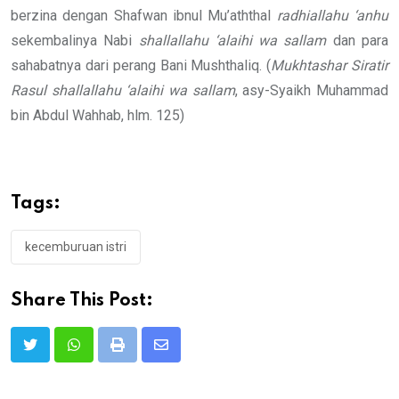
berzina dengan Shafwan ibnul Mu’aththal
radhiallahu ‘anhu
sekembalinya Nabi
shallallahu ‘alaihi wa sallam
dan para
sahabatnya dari perang Bani Mushthaliq. (
Mukhtashar Siratir
Rasul
shallallahu ‘alaihi wa sallam
, asy-Syaikh Muhammad
bin Abdul Wahhab, hlm. 125)
Tags:
kecemburuan istri
Share This Post:
Print
Share
via