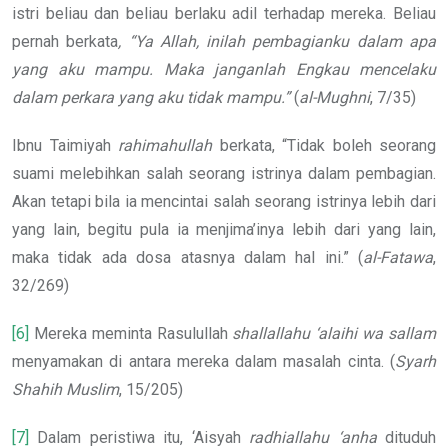
istri beliau dan beliau berlaku adil terhadap mereka. Beliau
pernah berkata
, “Ya Allah, inilah pembagianku dalam apa
yang aku mampu. Maka janganlah Engkau mencelaku
dalam perkara yang aku tidak mampu.”
(
al-Mughni
, 7/35)
Ibnu Taimiyah
rahimahullah
berkata, “Tidak boleh seorang
suami melebihkan salah seorang istrinya dalam pembagian.
Akan tetapi bila ia mencintai salah seorang istrinya lebih dari
yang lain, begitu pula ia menjima’inya lebih dari yang lain,
maka tidak ada dosa atasnya dalam hal ini.” (
al-Fatawa
,
32/269)
[6]
Mereka meminta Rasulullah
shallallahu ‘alaihi wa sallam
menyamakan di antara mereka dalam masalah cinta. (
Syarh
Shahih Muslim
, 15/205)
[7]
Dalam peristiwa itu, ‘Aisyah
radhiallahu ‘anha
dituduh