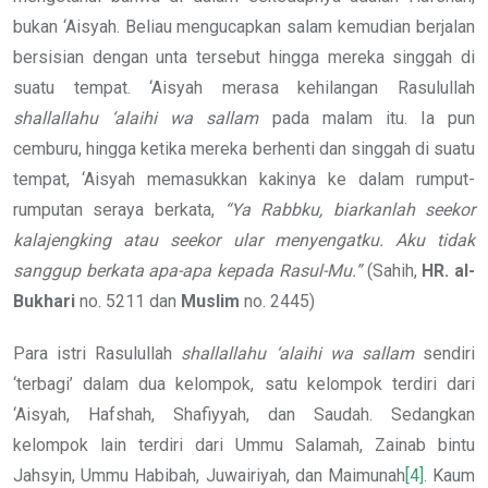
bukan ‘Aisyah. Beliau mengucapkan salam kemudian berjalan
bersisian dengan unta tersebut hingga mereka singgah di
suatu tempat. ‘Aisyah merasa kehilangan Rasulullah
shallallahu ‘alaihi wa sallam
pada malam itu. Ia pun
cemburu, hingga ketika mereka berhenti dan singgah di suatu
tempat, ‘Aisyah memasukkan kakinya ke dalam rumput-
rumputan seraya berkata,
“Ya Rabbku, biarkanlah seekor
kalajengking atau seekor ular menyengatku. Aku tidak
sanggup berkata apa-apa kepada Rasul-Mu.”
(Sahih,
HR. al-
Bukhari
no. 5211 dan
Muslim
no. 2445)
Para istri Rasulullah
shallallahu ‘alaihi wa sallam
sendiri
‘terbagi’ dalam dua kelompok, satu kelompok terdiri dari
‘Aisyah, Hafshah, Shafiyyah, dan Saudah. Sedangkan
kelompok lain terdiri dari Ummu Salamah, Zainab bintu
Jahsyin, Ummu Habibah, Juwairiyah, dan Maimunah
[4]
. Kaum