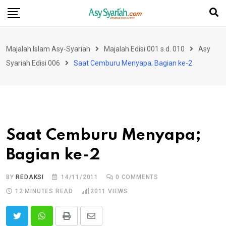
Skip
to
content
Majalah Islam Asy-Syariah
Majalah Edisi 001 s.d. 010
Asy
Syariah Edisi 006
Saat Cemburu Menyapa; Bagian ke-2
Saat Cemburu Menyapa;
Bagian ke-2
BY
REDAKSI
14/11/2011
0
COMMENTS
12 MINUTES READ
2011
VIEWS
Print
Share