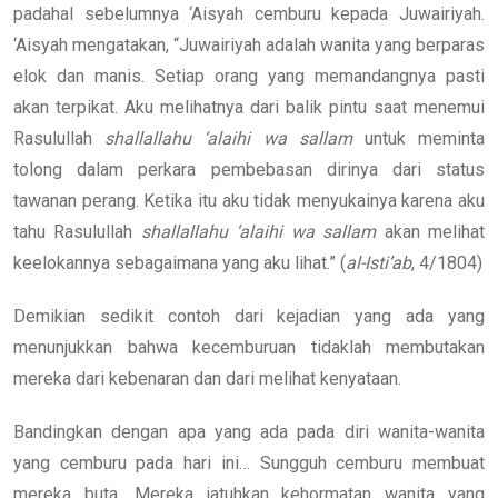
padahal sebelumnya ‘Aisyah cemburu kepada Juwairiyah.
‘Aisyah mengatakan, “Juwairiyah adalah wanita yang berparas
elok dan manis. Setiap orang yang memandangnya pasti
akan terpikat. Aku melihatnya dari balik pintu saat menemui
Rasulullah
shallallahu ‘alaihi wa sallam
untuk meminta
tolong dalam perkara pembebasan dirinya dari status
tawanan perang. Ketika itu aku tidak menyukainya karena aku
tahu Rasulullah
shallallahu ‘alaihi wa sallam
akan melihat
keelokannya sebagaimana yang aku lihat.” (
al-Isti’ab
, 4/1804)
Demikian sedikit contoh dari kejadian yang ada yang
menunjukkan bahwa kecemburuan tidaklah membutakan
mereka dari kebenaran dan dari melihat kenyataan.
Bandingkan dengan apa yang ada pada diri wanita-wanita
yang cemburu pada hari ini… Sungguh cemburu membuat
mereka buta. Mereka jatuhkan kehormatan wanita yang