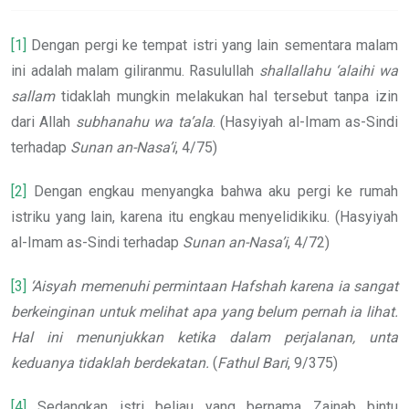
[1]
Dengan pergi ke tempat istri yang lain sementara malam
ini adalah malam giliranmu. Rasulullah
shallallahu ‘alaihi wa
sallam
tidaklah mungkin melakukan hal tersebut tanpa izin
dari Allah
subhanahu wa ta’ala
. (Hasyiyah al-Imam as-Sindi
terhadap
Sunan an-Nasa’i
, 4/75)
[2]
Dengan engkau menyangka bahwa aku pergi ke rumah
istriku yang lain, karena itu engkau menyelidikiku. (Hasyiyah
al-Imam as-Sindi terhadap
Sunan an-Nasa’i
, 4/72)
[3]
‘Aisyah memenuhi permintaan Hafshah karena ia sangat
berkeinginan untuk melihat apa yang belum pernah ia lihat.
Hal ini menunjukkan ketika dalam perjalanan, unta
keduanya tidaklah berdekatan.
(
Fathul Bari
, 9/375)
[4]
Sedangkan istri beliau yang bernama Zainab bintu