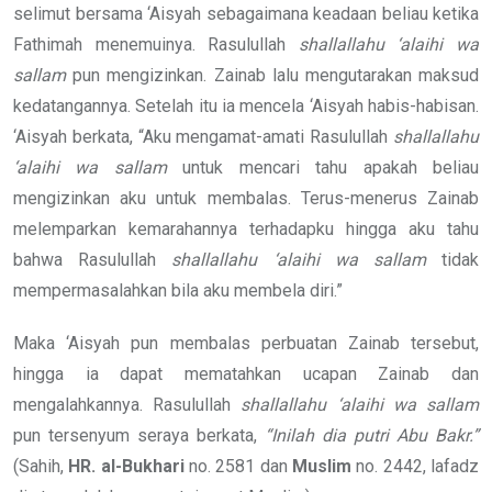
selimut bersama ‘Aisyah sebagaimana keadaan beliau ketika
Fathimah menemuinya. Rasulullah
shallallahu ‘alaihi wa
sallam
pun mengizinkan. Zainab lalu mengutarakan maksud
kedatangannya. Setelah itu ia mencela ‘Aisyah habis-habisan.
‘Aisyah berkata, “Aku mengamat-amati Rasulullah
shallallahu
‘alaihi wa sallam
untuk mencari tahu apakah beliau
mengizinkan aku untuk membalas. Terus-menerus Zainab
melemparkan kemarahannya terhadapku hingga aku tahu
bahwa Rasulullah
shallallahu ‘alaihi wa sallam
tidak
mempermasalahkan bila aku membela diri.”
Maka ‘Aisyah pun membalas perbuatan Zainab tersebut,
hingga ia dapat mematahkan ucapan Zainab dan
mengalahkannya. Rasulullah
shallallahu ‘alaihi wa sallam
pun tersenyum seraya berkata,
“Inilah dia putri Abu Bakr.”
(Sahih,
HR. al-Bukhari
no. 2581 dan
Muslim
no. 2442, lafadz