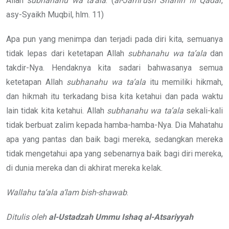
Allah
subhanahu wa ta’ala
. (
al-Jami’ush Shahih fil Qadar
,
asy-Syaikh Muqbil, hlm. 11)
Apa pun yang menimpa dan terjadi pada diri kita, semuanya
tidak lepas dari ketetapan Allah
subhanahu wa ta’ala
dan
takdir-Nya. Hendaknya kita sadari bahwasanya semua
ketetapan Allah
subhanahu wa ta’ala
itu memiliki hikmah,
dan hikmah itu terkadang bisa kita ketahui dan pada waktu
lain tidak kita ketahui. Allah
subhanahu wa ta’ala
sekali-kali
tidak berbuat zalim kepada hamba-hamba-Nya. Dia Mahatahu
apa yang pantas dan baik bagi mereka, sedangkan mereka
tidak mengetahui apa yang sebenarnya baik bagi diri mereka,
di dunia mereka dan di akhirat mereka kelak.
Wallahu ta‘ala a‘lam bish-shawab
.
Ditulis oleh
al-Ustadzah Ummu Ishaq al-Atsariyyah