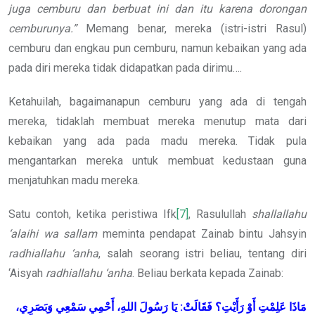
juga cemburu dan berbuat ini dan itu karena dorongan
cemburunya.”
Memang benar, mereka (istri-istri Rasul)
cemburu dan engkau pun cemburu, namun kebaikan yang ada
pada diri mereka tidak didapatkan pada dirimu….
Ketahuilah, bagaimanapun cemburu yang ada di tengah
mereka, tidaklah membuat mereka menutup mata dari
kebaikan yang ada pada madu mereka. Tidak pula
mengantarkan mereka untuk membuat kedustaan guna
menjatuhkan madu mereka.
Satu contoh, ketika peristiwa Ifk
[7]
, Rasulullah
shallallahu
‘alaihi wa sallam
meminta pendapat Zainab bintu Jahsyin
radhiallahu ‘anha
, salah seorang istri beliau, tentang diri
‘Aisyah
radhiallahu ‘anha
. Beliau berkata kepada Zainab:
مَاذَا عَلِمْتِ أَوْ رَأَيْتِ؟ فَقَالَتْ: يَا رَسُولَ اللهِ، أَحْمِي سَمْعِي وَبَصَرِي،