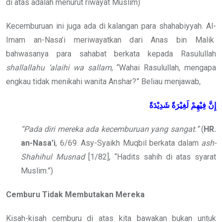
di atas adalah menurut riwayat Muslim)
Kecemburuan ini juga ada di kalangan para shahabiyyah. Al-
Imam an-Nasa’i meriwayatkan dari Anas bin Malik
bahwasanya para sahabat berkata kepada Rasulullah
shallallahu ‘alaihi wa sallam
, “Wahai Rasulullah, mengapa
engkau tidak menikahi wanita Anshar?” Beliau menjawab,
إِنَّ فِيْهِمْ لَغِيْرَةً شَدِيْدَةً
“Pada diri mereka ada kecemburuan yang sangat.”
(
HR.
an-Nasa’i
, 6/69. Asy-Syaikh Muqbil berkata dalam
ash-
Shahihul Musnad
[1/82], “Hadits sahih di atas syarat
Muslim.”)
Cemburu Tidak Membutakan Mereka
Kisah-kisah cemburu di atas kita bawakan bukan untuk