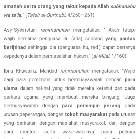
amanah serta orang yang takut kepada Allah
subhanahu
wa ta’la
.
” (
Tafsir al-Qurthubi
, 4/250—251)
Asy-Syihristani
rahimahullah
mengatakan, “…Akan tetapi
wajib bersama penguasa itu (ada) seorang
yang pantas
berijtihad
sehingga dia (penguasa itu, red.) dapat bertanya
kepadanya dalam permasalahan hukum.” (
al-Milal
, 1/160)
Ibnu Khuwairiz Mandad
rahimahullah
mengatakan, “Wajib
bagi para pemimpin untuk bermusyawarah dengan
para
ulama
dalam hal-hal yang tidak mereka ketahui dan pada
perkara agama yang membuat mereka bingung. Juga
bermusyawarah dengan
para pemimpin perang
pada
urusan peperangan, dengan
tokoh masyarakat
pada urusan
yang berkaitan dengan maslahat masyarakat, dan dengan
para menteri serta wakil-wakilnya pada perkara