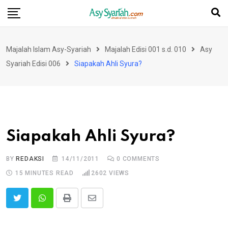
Skip
to
content
Majalah Islam Asy-Syariah
Majalah Edisi 001 s.d. 010
Asy
Syariah Edisi 006
Siapakah Ahli Syura?
Siapakah Ahli Syura?
BY
REDAKSI
14/11/2011
0
COMMENTS
15 MINUTES READ
2602
VIEWS
Print
Share
via