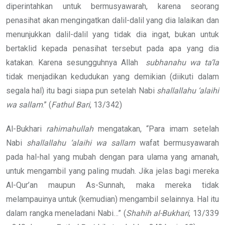
diperintahkan untuk bermusyawarah, karena seorang
penasihat akan mengingatkan dalil-dalil yang dia lalaikan dan
menunjukkan dalil-dalil yang tidak dia ingat, bukan untuk
bertaklid kepada penasihat tersebut pada apa yang dia
katakan. Karena sesungguhnya Allah
subhanahu wa ta’la
tidak menjadikan kedudukan yang demikian (diikuti dalam
segala hal) itu bagi siapa pun setelah Nabi
shallallahu ‘alaihi
wa sallam
.” (
Fathul Bari
, 13/342)
Al-Bukhari
rahimahullah
mengatakan, “Para imam setelah
Nabi
shallallahu ‘alaihi wa sallam
wafat bermusyawarah
pada hal-hal yang mubah dengan para ulama yang amanah,
untuk mengambil yang paling mudah. Jika jelas bagi mereka
Al-Qur’an maupun As-Sunnah, maka mereka tidak
melampauinya untuk (kemudian) mengambil selainnya. Hal itu
dalam rangka meneladani Nabi…” (
Shahih al-Bukhari
, 13/339