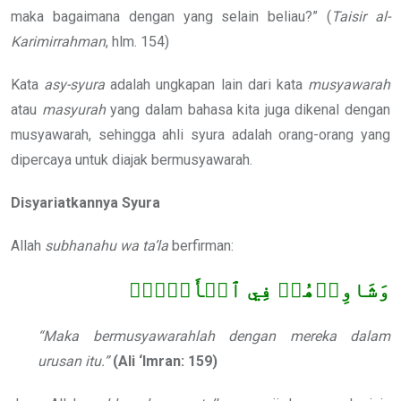
maka bagaimana dengan yang selain beliau?” (
Taisir al-
Karimirrahman
, hlm. 154)
Kata
asy-syura
adalah ungkapan lain dari kata
musyawarah
atau
masyurah
yang dalam bahasa kita juga dikenal dengan
musyawarah, sehingga ahli syura adalah orang-orang yang
dipercaya untuk diajak bermusyawarah.
Disyariatkannya Syura
Allah
subhanahu wa ta’la
berfirman:
وَشَاوِرۡهُمۡ فِي ٱلۡأَمۡرِۖ
“Maka bermusyawarahlah dengan mereka dalam
urusan itu.”
(Ali ‘Imran: 159)