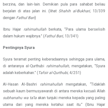
berzina, dan lain-lain. Demikian pula para sahabat beliau
berjalan di atas jalan ini. (lihat
Shahih al-Bukhari
, 13/339
dengan
Fathul Bari
)
Ibnu Hajar
rahimahullah
berkata, “Para ulama berselisih
dalam hukum wajibnya.” (
Fathul Bari
, 13/341)
Pentingnya Syura
Syura teramat penting keberadaannya sehingga para ulama,
di antaranya al-Qurthubi
rahimahullah
, mengatakan, “Syura
adalah keberkahan.” (
Tafsir al-Qurthubi
, 4/251)
Al-Hasan Al-Bashri
rahimahullah
mengatakan, “Tidaklah
sebuah kaum bermusyawarah di antara mereka kecuali Allah
subhanahu wa ta’la
akan tunjuki mereka kepada yang paling
utama dari yang mereka ketahui saat itu.” (Ibnu Hajar