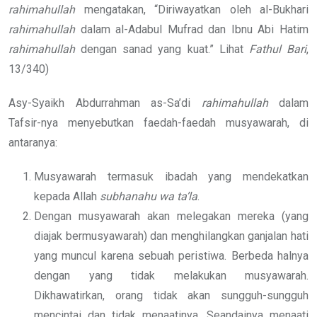
rahimahullah
mengatakan, “Diriwayatkan oleh al-Bukhari
rahimahullah
dalam al-Adabul Mufrad dan Ibnu Abi Hatim
rahimahullah
dengan sanad yang kuat.” Lihat
Fathul Bari
,
13/340)
Asy-Syaikh Abdurrahman as-Sa’di
rahimahullah
dalam
Tafsir-nya menyebutkan faedah-faedah musyawarah, di
antaranya:
Musyawarah termasuk ibadah yang mendekatkan
kepada Allah
subhanahu wa ta’la
.
Dengan musyawarah akan melegakan mereka (yang
diajak bermusyawarah) dan menghilangkan ganjalan hati
yang muncul karena sebuah peristiwa. Berbeda halnya
dengan yang tidak melakukan musyawarah.
Dikhawatirkan, orang tidak akan sungguh-sungguh
mencintai dan tidak menaatinya. Seandainya menaati