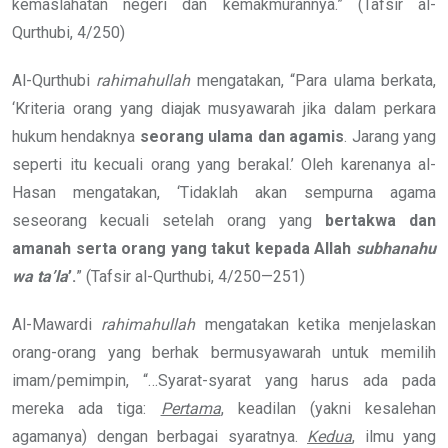
kemaslahatan negeri dan kemakmurannya.” (Tafsir al-
Qurthubi, 4/250)
Al-Qurthubi
rahimahullah
mengatakan, “Para ulama berkata,
‘Kriteria orang yang diajak musyawarah jika dalam perkara
hukum hendaknya
seorang ulama dan agamis
. Jarang yang
seperti itu kecuali orang yang berakal.’ Oleh karenanya al-
Hasan mengatakan, ‘Tidaklah akan sempurna agama
seseorang kecuali setelah orang yang
bertakwa dan
amanah serta orang yang takut kepada Allah
subhanahu
wa ta’la
’.
” (Tafsir al-Qurthubi, 4/250—251)
Al-Mawardi
rahimahullah
mengatakan ketika menjelaskan
orang-orang yang berhak bermusyawarah untuk memilih
imam/pemimpin, “…Syarat-syarat yang harus ada pada
mereka ada tiga:
Pertama
, keadilan (yakni kesalehan
agamanya) dengan berbagai syaratnya.
Kedua
, ilmu yang