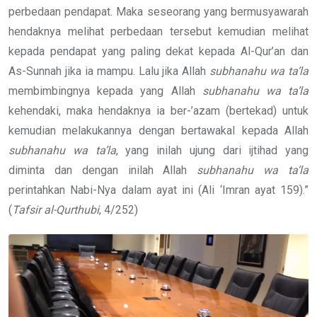
perbedaan pendapat. Maka seseorang yang bermusyawarah
hendaknya melihat perbedaan tersebut kemudian melihat
kepada pendapat yang paling dekat kepada Al-Qur’an dan
As-Sunnah jika ia mampu. Lalu jika Allah
subhanahu wa ta’la
membimbingnya kepada yang Allah
subhanahu wa ta’la
kehendaki, maka hendaknya ia ber-’azam (bertekad) untuk
kemudian melakukannya dengan bertawakal kepada Allah
subhanahu wa ta’la
, yang inilah ujung dari ijtihad yang
diminta dan dengan inilah Allah
subhanahu wa ta’la
perintahkan Nabi-Nya dalam ayat ini (Ali ‘Imran ayat 159).”
(
Tafsir al-Qurthubi
, 4/252)