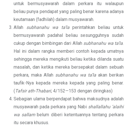
untuk bermusyawarah dalam perkara itu walaupun
beliau punya pendapat yang paling benar karena adanya
keutamaan (fadhilah) dalam musyawarah.
Allah
subhanahu wa ta’la
perintahkan beliau untuk
bermusyawarah padahal beliau sesungguhnya sudah
cukup dengan bimbingan dari Allah
subhanahu wa ta’la
.
Hal ini dalam rangka memberi contoh kepada umatnya
sehingga mereka mengikuti beliau ketika dilanda suatu
masalah, dan ketika mereka bersepakat dalam sebuah
perkara, maka Allah
subhanahu wa ta’la
akan berikan
taufik-Nya kepada mereka kepada yang paling benar.
(
Tafsir ath-Thabari
, 4/152—153 dengan diringkas)
Sebagian ulama berpendapat bahwa maksudnya adalah
musyawarah pada perkara yang Nabi
shallallahu ‘alaihi
wa sallam
belum diberi ketentuannya tentang perkara
itu secara khusus.