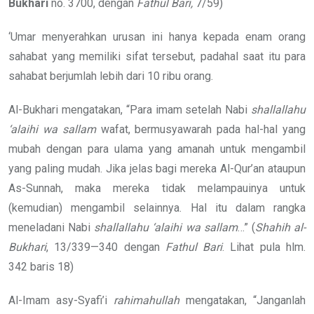
Bukhari
no. 3700, dengan
Fathul Bari,
7/59)
‘Umar menyerahkan urusan ini hanya kepada enam orang
sahabat yang memiliki sifat tersebut, padahal saat itu para
sahabat berjumlah lebih dari 10 ribu orang.
Al-Bukhari mengatakan, “Para imam setelah Nabi
shallallahu
‘alaihi wa sallam
wafat, bermusyawarah pada hal-hal yang
mubah dengan para ulama yang amanah untuk mengambil
yang paling mudah. Jika jelas bagi mereka Al-Qur’an ataupun
As-Sunnah, maka mereka tidak melampauinya untuk
(kemudian) mengambil selainnya. Hal itu dalam rangka
meneladani Nabi
shallallahu ‘alaihi wa sallam
…” (
Shahih al-
Bukhari
, 13/339—340 dengan
Fathul Bari
. Lihat pula hlm.
342 baris 18)
Al-Imam asy-Syafi’i
rahimahullah
mengatakan, “Janganlah