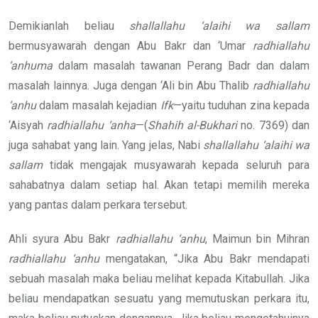
Demikianlah beliau
shallallahu ‘alaihi wa sallam
bermusyawarah dengan Abu Bakr dan ‘Umar
radhiallahu
‘anhuma
dalam masalah tawanan Perang Badr dan dalam
masalah lainnya. Juga dengan ‘Ali bin Abu Thalib
radhiallahu
‘anhu
dalam masalah kejadian
Ifk
—yaitu tuduhan zina kepada
‘Aisyah
radhiallahu ‘anha
—(
Shahih al-Bukhari
no. 7369) dan
juga sahabat yang lain. Yang jelas, Nabi
shallallahu ‘alaihi wa
sallam
tidak mengajak musyawarah kepada seluruh para
sahabatnya dalam setiap hal. Akan tetapi memilih mereka
yang pantas dalam perkara tersebut.
Ahli syura Abu Bakr
radhiallahu ‘anhu
, Maimun bin Mihran
radhiallahu ‘anhu
mengatakan, “Jika Abu Bakr mendapati
sebuah masalah maka beliau melihat kepada Kitabullah. Jika
beliau mendapatkan sesuatu yang memutuskan perkara itu,