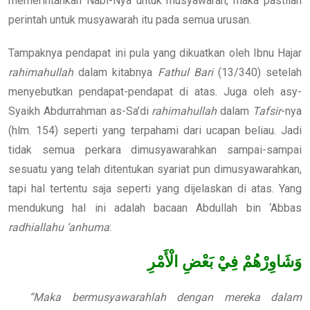
memerintahkan Nabi-Nya untuk musyawarah, maka pastilah
perintah untuk musyawarah itu pada semua urusan.
Tampaknya pendapat ini pula yang dikuatkan oleh Ibnu Hajar
rahimahullah
dalam kitabnya
Fathul Bari
(13/340) setelah
menyebutkan pendapat-pendapat di atas. Juga oleh asy-
Syaikh Abdurrahman as-Sa’di
rahimahullah
dalam
Tafsir
-nya
(hlm. 154) seperti yang terpahami dari ucapan beliau. Jadi
tidak semua perkara dimusyawarahkan sampai-sampai
sesuatu yang telah ditentukan syariat pun dimusyawarahkan,
tapi hal tertentu saja seperti yang dijelaskan di atas. Yang
mendukung hal ini adalah bacaan Abdullah bin ‘Abbas
radhiallahu ‘anhuma
:
وَشَاوِرْهُمْ فِيْ بَعْضِ الْأَمْرِ
“Maka bermusyawarahlah dengan mereka dalam