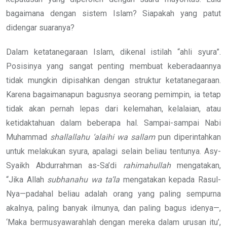
bagaimana dengan sistem Islam? Siapakah yang patut
didengar suaranya?
Dalam ketatanegaraan Islam, dikenal istilah “ahli syura”.
Posisinya yang sangat penting membuat keberadaannya
tidak mungkin dipisahkan dengan struktur ketatanegaraan.
Karena bagaimanapun bagusnya seorang pemimpin, ia tetap
tidak akan pernah lepas dari kelemahan, kelalaian, atau
ketidaktahuan dalam beberapa hal. Sampai-sampai Nabi
Muhammad
shallallahu ‘alaihi wa sallam
pun diperintahkan
untuk melakukan syura, apalagi selain beliau tentunya. Asy-
Syaikh Abdurrahman as-Sa’di
rahimahullah
mengatakan,
“Jika Allah
subhanahu wa ta’la
mengatakan kepada Rasul-
Nya—padahal beliau adalah orang yang paling sempurna
akalnya, paling banyak ilmunya, dan paling bagus idenya—,
‘Maka bermusyawarahlah dengan mereka dalam urusan itu’,