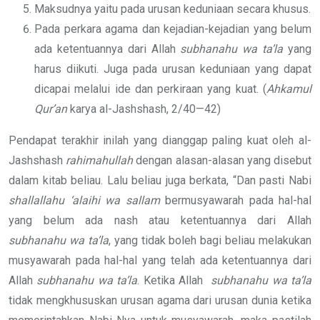
Maksudnya yaitu pada urusan keduniaan secara khusus.
Pada perkara agama dan kejadian-kejadian yang belum
ada ketentuannya dari Allah
subhanahu wa ta’la
yang
harus diikuti. Juga pada urusan keduniaan yang dapat
dicapai melalui ide dan perkiraan yang kuat. (
Ahkamul
Qur’an
karya al-Jashshash, 2/40—42)
Pendapat terakhir inilah yang dianggap paling kuat oleh al-
Jashshash
rahimahullah
dengan alasan-alasan yang disebut
dalam kitab beliau. Lalu beliau juga berkata, “Dan pasti Nabi
shallallahu ‘alaihi wa sallam
bermusyawarah pada hal-hal
yang belum ada nash atau ketentuannya dari Allah
subhanahu wa ta’la
, yang tidak boleh bagi beliau melakukan
musyawarah pada hal-hal yang telah ada ketentuannya dari
Allah
subhanahu wa ta’la
. Ketika Allah
subhanahu wa ta’la
tidak mengkhususkan urusan agama dari urusan dunia ketika