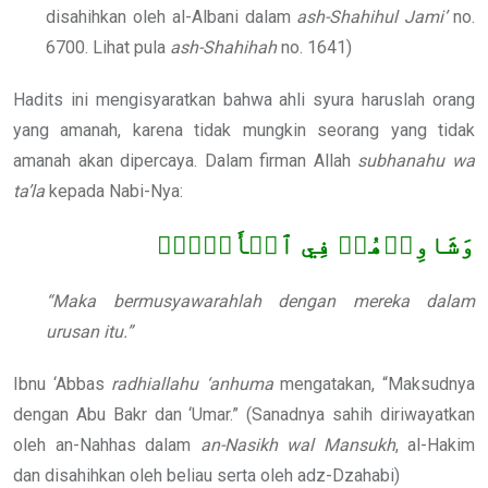
disahihkan oleh al-Albani dalam
ash-Shahihul Jami’
no.
6700. Lihat pula
ash-Shahihah
no. 1641)
Hadits ini mengisyaratkan bahwa ahli syura haruslah orang
yang amanah, karena tidak mungkin seorang yang tidak
amanah akan dipercaya. Dalam firman Allah
subhanahu wa
ta’la
kepada Nabi-Nya:
وَشَاوِرۡهُمۡ فِي ٱلۡأَمۡرِۖ
“Maka bermusyawarahlah dengan mereka dalam
urusan itu.”
Ibnu ‘Abbas
radhiallahu ‘anhuma
mengatakan, “Maksudnya
dengan Abu Bakr dan ‘Umar.” (Sanadnya sahih diriwayatkan
oleh an-Nahhas dalam
an-Nasikh wal Mansukh
, al-Hakim
dan disahihkan oleh beliau serta oleh adz-Dzahabi)