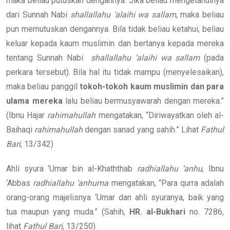
maka beliau putuskan dengannya. Jika beliau mengetahuinya
dari Sunnah Nabi
shallallahu ‘alaihi wa sallam
, maka beliau
pun memutuskan dengannya. Bila tidak beliau ketahui, beliau
keluar kepada kaum muslimin dan bertanya kepada mereka
tentang Sunnah Nabi
shallallahu ‘alaihi wa sallam
(pada
perkara tersebut). Bila hal itu tidak mampu (menyelesaikan),
maka beliau panggil
tokoh-tokoh kaum muslimin dan para
ulama mereka
lalu beliau bermusyawarah dengan mereka.”
(Ibnu Hajar
rahimahullah
mengatakan, “Diriwayatkan oleh al-
Baihaqi
rahimahullah
dengan sanad yang sahih.” Lihat
Fathul
Bari
, 13/342)
Ahli syura ‘Umar bin al-Khaththab
radhiallahu ‘anhu
, Ibnu
‘Abbas
radhiallahu ‘anhuma
mengatakan, “Para qurra adalah
orang-orang majelisnya ‘Umar dan ahli syuranya, baik yang
tua maupun yang muda.” (Sahih,
HR. al-Bukhari
no. 7286,
lihat
Fathul Bari
, 13/250)