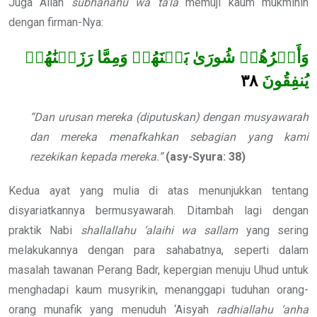
Juga Allah
subhanahu wa ta’la
memuji kaum mukminin
dengan firman-Nya:
وَأَمۡرُهُمۡ شُورَىٰ بَيۡنَهُمۡ وَمِمَّا رَزَقۡنَٰهُمۡ
٣٨
يُنفِقُونَ
“Dan urusan mereka (diputuskan) dengan musyawarah
dan mereka menafkahkan sebagian yang kami
rezekikan kepada mereka.”
(asy-Syura: 38)
Kedua ayat yang mulia di atas menunjukkan tentang
disyariatkannya bermusyawarah. Ditambah lagi dengan
praktik Nabi
shallallahu ‘alaihi wa sallam
yang sering
melakukannya dengan para sahabatnya, seperti dalam
masalah tawanan Perang Badr, kepergian menuju Uhud untuk
menghadapi kaum musyrikin, menanggapi tuduhan orang-
orang munafik yang menuduh ‘Aisyah
radhiallahu ‘anha