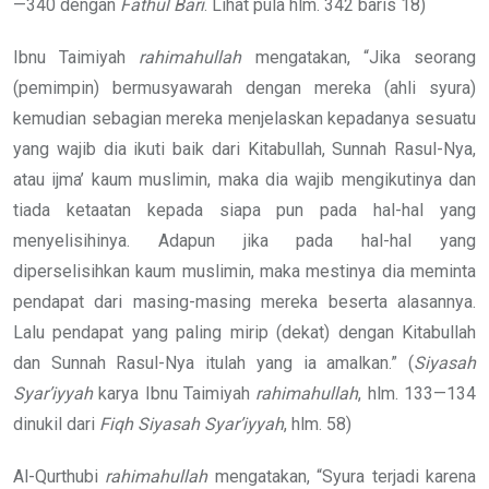
—340 dengan
Fathul Bari
. Lihat pula hlm. 342 baris 18)
Ibnu Taimiyah
rahimahullah
mengatakan, “Jika seorang
(pemimpin) bermusyawarah dengan mereka (ahli syura)
kemudian sebagian mereka menjelaskan kepadanya sesuatu
yang wajib dia ikuti baik dari Kitabullah, Sunnah Rasul-Nya,
atau ijma’ kaum muslimin, maka dia wajib mengikutinya dan
tiada ketaatan kepada siapa pun pada hal-hal yang
menyelisihinya. Adapun jika pada hal-hal yang
diperselisihkan kaum muslimin, maka mestinya dia meminta
pendapat dari masing-masing mereka beserta alasannya.
Lalu pendapat yang paling mirip (dekat) dengan Kitabullah
dan Sunnah Rasul-Nya itulah yang ia amalkan.” (
Siyasah
Syar’iyyah
karya Ibnu Taimiyah
rahimahullah
, hlm. 133—134
dinukil dari
Fiqh Siyasah Syar’iyyah
, hlm. 58)
Al-Qurthubi
rahimahullah
mengatakan, “Syura terjadi karena