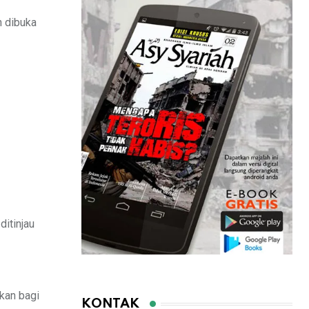
n dibuka
itinjau
kan bagi
KONTAK