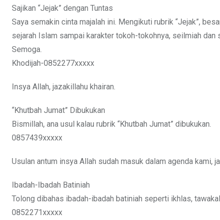
Sajikan “Jejak” dengan Tuntas
Saya semakin cinta majalah ini. Mengikuti rubrik “Jejak”, bes
sejarah Islam sampai karakter tokoh-tokohnya, seilmiah dan s
Semoga.
Khodijah-0852277xxxxx
Insya Allah, jazakillahu khairan.
“Khutbah Jumat” Dibukukan
Bismillah, ana usul kalau rubrik “Khutbah Jumat” dibukukan.
0857439xxxxx
Usulan antum insya Allah sudah masuk dalam agenda kami, ja
Ibadah-Ibadah Batiniah
Tolong dibahas ibadah-ibadah batiniah seperti ikhlas, tawakal, 
0852271xxxxx