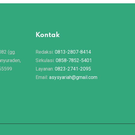
Kontak
082 (gg.
Redaksi:
0813-2807-8414
anyuraden,
Sirkulasi:
0858-7852-5401
 55599
Layanan:
0823-2741-2095
Email:
asysyariah@gmail.com