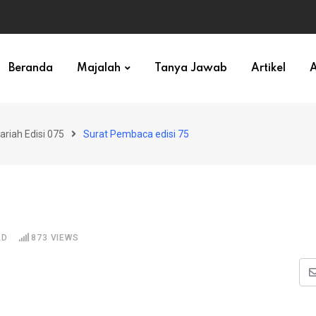
ihan)
Beranda
Majalah
Tanya Jawab
Artikel
A
ariah Edisi 075
Surat Pembaca edisi 75
AD
873
VIEWS