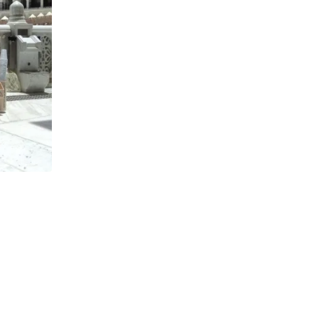
,
AKHLAK
ASY SYARIAH EDISI 075
Memperbaiki Diri Sendiri
27/06/2020