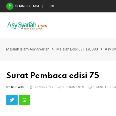
Skip
SERING DIBACA
Nasihat Emas di Masa Fitnah (Ujian/Perselis
to
content
Majalah Islam Asy-Syariah
Majalah Edisi 071 s.d. 080
Asy Sy
Surat Pembaca edisi 75
BY
REDAKSI
26/04/2012
0
COMMENTS
1 MINUTE RE