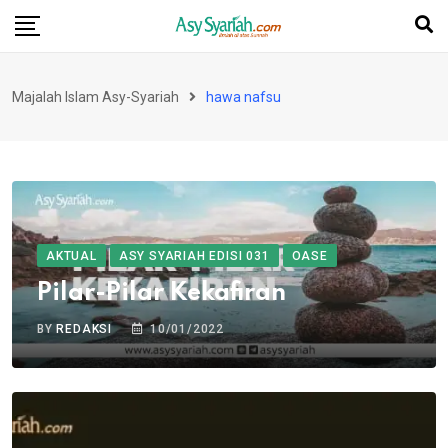
Skip
to
content
Majalah Islam Asy-Syariah
hawa nafsu
AKTUAL
ASY SYARIAH EDISI 031
OASE
Pilar-Pilar Kekafiran
BY
REDAKSI
10/01/2022