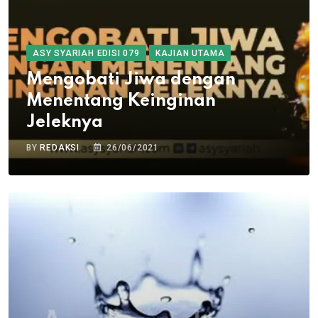
ASY SYARIAH EDISI 079
KAJIAN UTAMA
Mengobati Jiwa dengan
Menentang Keinginan
Jeleknya
BY
REDAKSI
26/06/2021