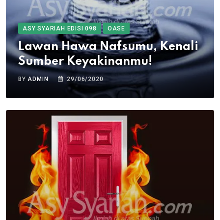
ASY SYARIAH EDISI 098
OASE
Lawan Hawa Nafsumu, Kenali
Sumber Keyakinanmu!
BY
ADMIN
29/06/2020