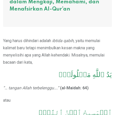
dalam Mengkaji, Memahami, dan
Menafsirkan Al-Qur’an
Yang harus dihindari adalah
ibtida qabih
, yaitu memulai
kalimat baru tetapi menimbulkan kesan makna yang
menyelisihi apa yang Allah kehendaki. Misalnya, memulai
bacaan dari kata,
يَدُ ٱللَّهِ مَغۡلُولَةٌۚ
“… tangan Allah terbelenggu….”
(al-Maidah: 64)
atau
ٱلۡمَسِيحُ ٱبۡنُ ٱللَّهِۖ