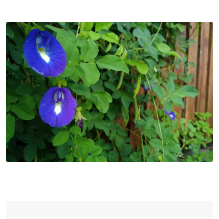
via
Email