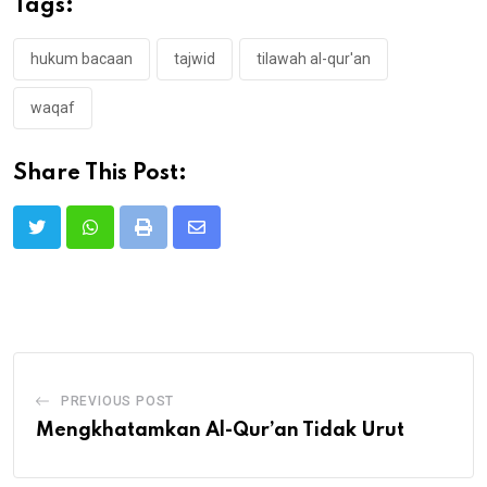
Tags:
hukum bacaan
tajwid
tilawah al-qur'an
waqaf
Share This Post:
Print
Share
via
Email
PREVIOUS POST
Mengkhatamkan Al-Qur’an Tidak Urut