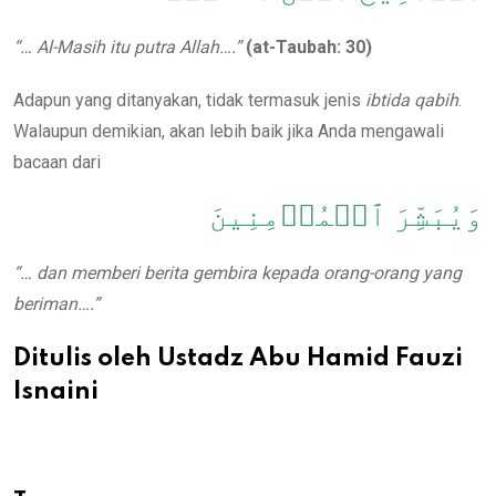
“… Al-Masih itu putra Allah….”
(at-Taubah: 30)
Adapun yang ditanyakan, tidak termasuk jenis
ibtida qabih
.
Walaupun demikian, akan lebih baik jika Anda mengawali
bacaan dari
وَيُبَشِّرَ ٱلۡمُؤۡمِنِينَ
“… dan memberi berita gembira kepada orang-orang yang
beriman….”
Ditulis oleh Ustadz Abu Hamid Fauzi
Isnaini