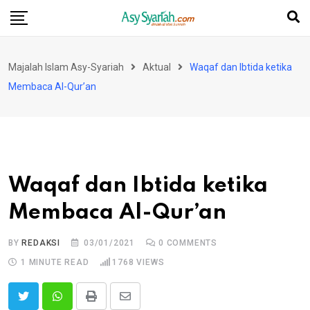
Skip
to
content
Majalah Islam Asy-Syariah
Aktual
Waqaf dan Ibtida ketika
Membaca Al-Qur’an
Waqaf dan Ibtida ketika
Membaca Al-Qur’an
BY
REDAKSI
03/01/2021
0
COMMENTS
1 MINUTE READ
1768
VIEWS
Print
Share