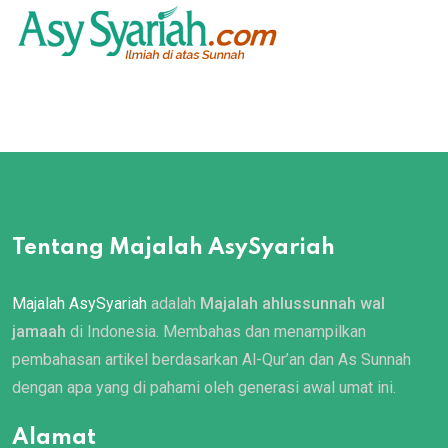
Tentang Majalah AsySyariah
Majalah AsySyariah
adalah
Majalah ahlussunnah wal
jamaah
di Indonesia. Membahas dan menampilkan
pembahasan artikel berdasarkan Al-Qur’an dan As Sunnah
dengan apa yang di pahami oleh generasi awal umat ini.
Alamat