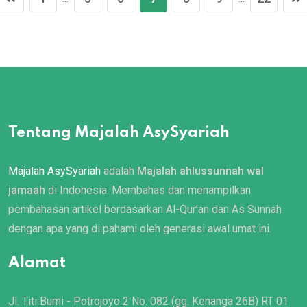
Tentang Majalah AsySyariah
Majalah AsySyariah
adalah
Majalah ahlussunnah wal
jamaah
di Indonesia. Membahas dan menampilkan
pembahasan artikel berdasarkan Al-Qur’an dan As Sunnah
dengan apa yang di pahami oleh generasi awal umat ini.
Alamat
Jl. Titi Bumi - Potrojoyo 2 No. 082 (gg. Kenanga 26B) RT 01