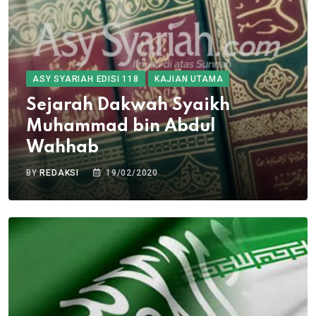
ASY SYARIAH EDISI 118
KAJIAN UTAMA
Sejarah Dakwah Syaikh
Muhammad bin Abdul
Wahhab
BY
REDAKSI
19/02/2020