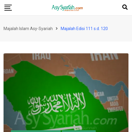
Skip
to
content
Majalah Islam Asy-Syariah
Majalah Edisi 111 s.d. 120