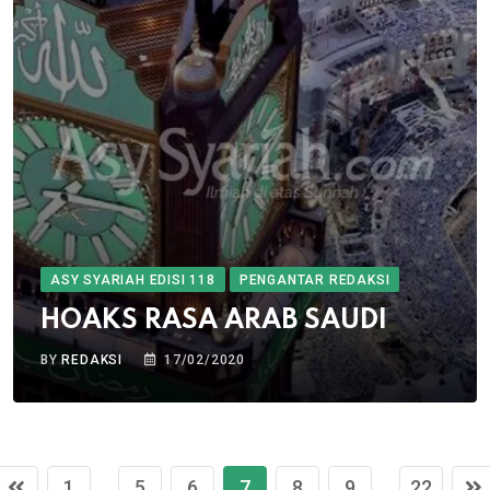
ASY SYARIAH EDISI 118
PENGANTAR REDAKSI
HOAKS RASA ARAB SAUDI
BY
REDAKSI
17/02/2020
1
5
6
7
8
9
22
...
...