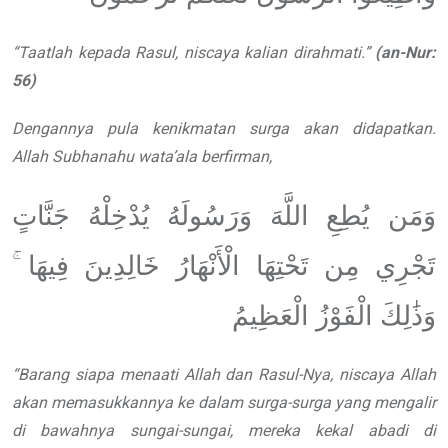
“
Taatlah kepada Rasul, niscaya
kalian dirahmati.
”
(an-Nur:
56)
Dengannya pula kenikmatan surga
akan didapatkan.
Allah
Subhanahu wata’ala
berfirman,
وَمَن يُطِعِ اللَّهَ وَرَسُولَهُ يُدْخِلْهُ جَنَّاتٍ
تَجْرِي مِن تَحْتِهَا الْأَنْهَارُ خَالِدِينَ فِيهَا ۚ
وَذَٰلِكَ الْفَوْزُ الْعَظِيمُ
“
Barang siapa menaati Allah
dan Rasul-Nya, niscaya Allah
akan
memasukkannya ke dalam surga-surga
yang mengalir
di bawahnya sungai-sungai,
mereka kekal abadi di