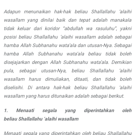
Adapun menunaikan hak-hak beliau
Shallallahu ‘alaihi
wasallam
yang dinilai baik dan tepat adalah manakala
tidak keluar dari koridor “
abdullah wa rasuluhu
”, yakni
posisi beliau
Shallallahu ‘alaihi wasallam
adalah sebagai
hamba Allah
Subhanahu wata’ala
dan utusan-Nya. Sebagai
hamba
Allah
Subhanahu wata’ala
beliau tidak boleh
disejajarkan
dengan Allah
Subhanahu wata’ala
. Demikian
pula, sebagai
utusan-Nya, beliau
Shallallahu ‘alaihi
wasallam
harus dimuliakan,
ditaati, dan tidak boleh
diselisihi.
Di antara hak-hak beliau
Shallallahu ‘alaihi
wasallam
yang
harus ditunaikan adalah sebagai berikut.
1. Menaati segala yang
diperintahkan oleh
beliau
Shallallahu ‘alaihi wasallam
Menaati segala yang diperintahkan
oleh beliau
Shallallahu