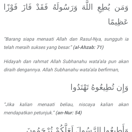
وَمَن يُطِعِ اللَّهَ وَرَسُولَهُ فَقَدْ فَازَ فَوْزًا
عَظِيمًا
“
Barang siapa menaati Allah dan
Rasul-Nya, sungguh ia
telah meraih
sukses yang besar.
”
(al-Ahzab: 71)
Hidayah dan rahmat Allah
Subhanahu wata’ala
pun akan
diraih dengannya. Allah
Subhanahu wata’ala
berfirman,
وَإِن تُطِيعُوهُ تَهْتَدُوا
“
Jika kalian menaati beliau, niscaya
kalian akan
mendapatkan petunjuk.
”
(an-Nur: 54)
وَأَطِيعُوا الرَّسُولَ لَعَلَّكُمْ تُرْحَمُونَ