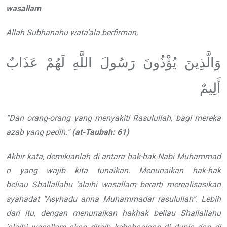
wasallam
Allah
Subhanahu wata’ala
berfirman,
وَالَّذِينَ يُؤْذُونَ رَسُولَ اللَّهِ لَهُمْ عَذَابٌ
أَلِيمٌ
“
Dan orang-orang yang menyakiti
Rasulullah, bagi mereka
azab yang pedih.
”
(at-Taubah: 61)
Akhir kata, demikianlah di antara
hak-hak Nabi Muhammad
n
yang wajib
kita tunaikan. Menunaikan hak-hak
beliau
Shallallahu ‘alaihi wasallam
berarti merealisasikan
syahadat
“
Asyhadu anna Muhammadar rasulullah
”.
Lebih
dari itu, dengan menunaikan hakhak
beliau
Shallallahu