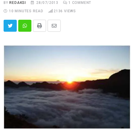
BY
REDAKSI
28/07/2013
1
COMMENT
10 MINUTES READ
2136
VIEWS
Print
Share
via
Email