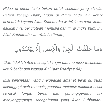
H
idup di dunia tentu bukan untuk
sesuatu yang sia-sia.
Dalam
konsep Islam, hidup di dunia
tiada lain untuk
beribadah kepada Allah
Subhanahu wata’ala
semata. Itulah
hakikat misi penciptaan
manusia dan jin di muka bumi ini.
Allah
Subhanahu wata’ala
berfirman,
وَمَا خَلَقْتُ الْجِنَّ وَالْإِنسَ إِلَّا لِيَعْبُدُونِ
“
Dan tidaklah Aku menciptakan jin
dan manusia melainkan
untuk beribadah
kepada-Ku.
”
(adz
Dzariyat: 56)
Misi penciptaan yang merupakan amanat berat itu telah
disanggupi oleh manusia, padahal makhluk-makhluk besar
semisal langit, bumi, dan gunung-gunung tak
menyanggupinya, sebagaimana yang Allah
Subhanahu