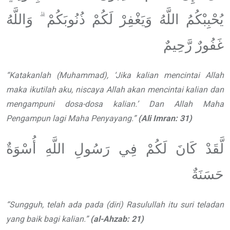
يُحْبِبْكُمُ اللَّهُ وَيَغْفِرْ لَكُمْ ذُنُوبَكُمْ ۗ وَاللَّهُ
غَفُورٌ رَّحِيمٌ
“
Katakanlah (Muhammad),
‘
Jika
kalian mencintai Allah
maka ikutilah
aku, niscaya Allah akan mencintai kalian
dan
mengampuni dosa-dosa kalian.
’
Dan Allah Maha
Pengampun lagi Maha
Penyayang.
”
(Ali Imran: 31)
لَّقَدْ كَانَ لَكُمْ فِي رَسُولِ اللَّهِ أُسْوَةٌ
حَسَنَةٌ
“
Sungguh, telah ada pada (diri)
Rasulullah itu suri teladan
yang baik
bagi kalian.
”
(al-Ahzab: 21)