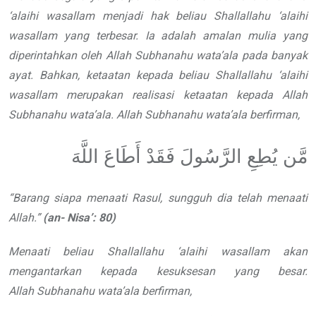
‘alaihi wasallam
menjadi hak beliau
Shallallahu ‘alaihi
wasallam
yang terbesar. Ia adalah amalan mulia
yang
diperintahkan oleh Allah
Subhanahu wata’ala
pada
banyak
ayat. Bahkan, ketaatan kepada
beliau
Shallallahu ‘alaihi
wasallam
merupakan realisasi ketaatan
kepada Allah
Subhanahu wata’ala
. Allah
Subhanahu wata’ala
berfirman,
مَّن يُطِعِ الرَّسُولَ فَقَدْ أَطَاعَ اللَّهَ
“
Barang siapa menaati Rasul,
sungguh dia telah menaati
Allah.
”
(an-
Nisa
’
: 80)
Menaati beliau
Shallallahu ‘alaihi wasallam
akan
mengantarkan kepada kesuksesan yang besar.
Allah
Subhanahu wata’ala
berfirman,