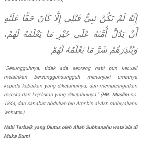
إِنَّهُ
لَمْ يَكُنْ نَبِيٌّ قَبْلِي إِلَّا كَانَ حَقًّا عَلَيْهِ
أَنْ
يَدُلَّ
أُمَّتَهُ عَلَى خَيْرِ مَا يَعْلَمُهُ لَهُمْ،
وَيُنْذِرَهُمْ شَرَّ
مَا يَعْلَمُهُ لَهُمْ
“
Sesungguhnya, tidak ada seorang
nabi pun kecuali
melainkan bersungguhsungguh
menunjuki umatnya
kepada
kebaikan yang diketahuinya, dan
memperingatkan
mereka dari kejelekan
yang diketahuinya.
”
(
HR. Muslim
no.
1844, dari sahabat Abdullah bin Amr
bin al-Ash
radhiyallahu
‘anhu
ma
)
Nabi Terbaik yang Diutus oleh Allah
Subhanahu wata’ala
di
Muka Bumi