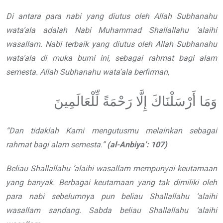
Di antara para nabi yang diutus
oleh Allah
Subhanahu
wata’ala
adalah Nabi Muhammad
Shallallahu ‘alaihi
wasallam
. Nabi terbaik yang diutus oleh Allah
Subhanahu
wata’ala
di muka bumi ini, sebagai rahmat
bagi alam
semesta. Allah
Subhanahu wata’ala
berfirman,
وَمَا أَرْسَلْنَاكَ إِلَّا رَحْمَةً لِّلْعَالَمِينَ
“
Dan tidaklah Kami mengutusmu
melainkan sebagai
rahmat bagi alam
semesta.
”
(al-Anbiya
’
: 107)
Beliau
Shallallahu ‘alaihi wasallam
mempunyai keutamaan
yang banyak. Berbagai keutamaan yang
tak dimiliki oleh
para nabi sebelumnya
pun beliau
Shallallahu ‘alaihi
wasallam
sandang. Sabda beliau
Shallallahu ‘alaihi