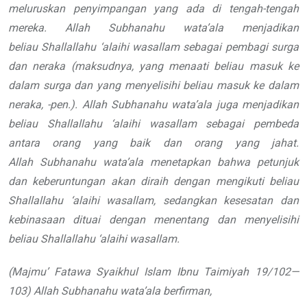
meluruskan penyimpangan yang ada di
tengah-tengah
mereka.
Allah
Subhanahu wata’ala
menjadikan
beliau
Shallallahu ‘alaihi wasallam
sebagai pembagi surga
dan neraka
(maksudnya, yang menaati beliau masuk
ke
dalam surga dan yang menyelisihi
beliau masuk ke dalam
neraka, -pen.).
Allah
Subhanahu wata’ala
juga menjadikan
beliau
Shallallahu ‘alaihi wasallam
sebagai pembeda
antara orang yang
baik dan orang yang jahat.
Allah
Subhanahu wata’ala
menetapkan bahwa
petunjuk
dan keberuntungan akan diraih
dengan mengikuti beliau
Shallallahu ‘alaihi wasallam
, sedangkan
kesesatan dan
kebinasaan dituai dengan
menentang dan menyelisihi
beliau
Shallallahu ‘alaihi wasallam
.
(
Majmu
’
Fatawa Syaikhul Islam Ibnu
Taimiyah
19/102—
103)
Allah
Subhanahu wata’ala
berfirman,