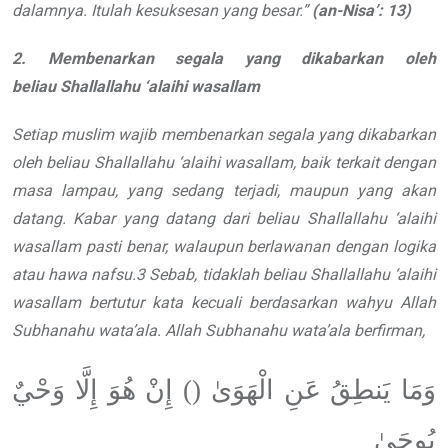
dalamnya. Itulah
kesuksesan yang besar.
”
(an-Nisa
’
: 13)
2. Membenarkan segala yang
dikabarkan oleh
beliau
Shallallahu ‘alaihi wasallam
Setiap muslim wajib membenarkan
segala yang dikabarkan
oleh beliau
Shallallahu ‘alaihi wasallam
, baik terkait dengan
masa lampau,
yang sedang terjadi, maupun yang akan
datang. Kabar yang datang dari beliau
Shallallahu ‘alaihi
wasallam
pasti benar, walaupun berlawanan
dengan logika
atau hawa nafsu.
3
Sebab,
tidaklah beliau
Shallallahu ‘alaihi
wasallam
bertutur kata kecuali
berdasarkan wahyu Allah
Subhanahu wata’ala
. Allah
Subhanahu wata’ala
berfirman,
وَمَا يَنطِقُ عَنِ الْهَوَىٰ () إِنْ هُوَ إِلَّا وَحْيٌ
يُوحَىٰ