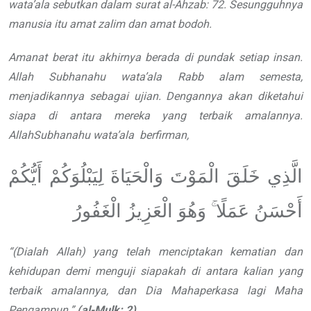
wata’ala
sebutkan dalam surat al-Ahzab: 72. Sesungguhnya
manusia itu amat
zalim dan amat bodoh.
Amanat berat itu akhirnya berada
di pundak setiap insan.
Allah
Subhanahu wata’ala
Rabb
alam semesta,
menjadikannya sebagai
ujian. Dengannya akan diketahui
siapa di
antara mereka yang terbaik amalannya.
Allah
Subhanahu wata’ala
berfirman,
الَّذِي خَلَقَ الْمَوْتَ وَالْحَيَاةَ لِيَبْلُوَكُمْ أَيُّكُمْ
أَحْسَنُ عَمَلًا ۚ وَهُوَ الْعَزِيزُ الْغَفُورُ
“
(Dialah Allah) yang telah
menciptakan kematian dan
kehidupan
demi menguji siapakah di antara kalian
yang
terbaik amalannya, dan Dia
Mahaperkasa lagi Maha
Pengampun.
”
(al-Mulk: 2)