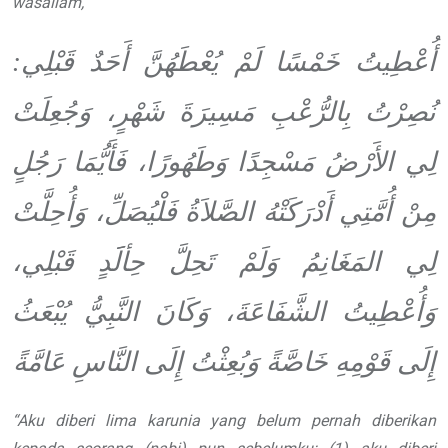
wasallam
,
:
خَمْسًا لَمْ يُعْطَهُنَّ أَحَدٌ قَبْلِي
أُعْطِيتُ
نُصِرْتُ بِالرُّعْبِ
مَسِيرَةَ شَهْرٍ، وَجُعِلَتْ
لِي الأَرْضُ مَسْجِدًا
وَطَهُورًا، فَأَيُّمَا رَجُلٍ
مِنْ أُمَّتِي أَدْرَكَتْهُ الصَّلاَةُ
فَلْيُصَلِّ، وَأُحِلَّتْ
لِي المَغَانِمُ وَلَمْ تَحِلَّ
حِألََدٍ قَبْلِي،
وَأُعْطِيتُ الشَّفَاعَةَ، وَكَانَ النَّبِيُّ
يُبْعَثُ
إِلَى قَوْمِهِ خَاصَّةً وَبُعِثْتُ إِلَى النَّاسِ
عَامَّةً
“
Aku diberi lima karunia yang
belum pernah diberikan