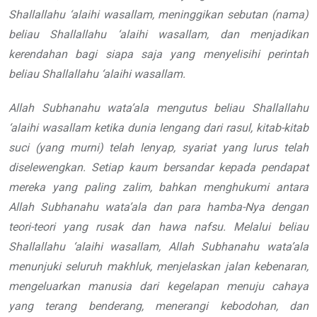
Shallallahu ‘alaihi wasallam
, meninggikan
sebutan (nama)
beliau
Shallallahu ‘alaihi wasallam
, dan menjadikan
kerendahan bagi siapa saja yang
menyelisihi perintah
beliau
Shallallahu ‘alaihi wasallam
.
Allah
Subhanahu wata’ala
mengutus beliau
Shallallahu
‘alaihi wasallam
ketika
dunia lengang dari rasul, kitab-kitab
suci
(yang murni) telah lenyap, syariat yang
lurus telah
diselewengkan. Setiap kaum
bersandar kepada pendapat
mereka yang
paling zalim, bahkan menghukumi antara
Allah
Subhanahu wata’ala
dan para hamba-Nya dengan
teori-teori yang rusak dan hawa nafsu.
Melalui beliau
Shallallahu ‘alaihi wasallam
, Allah
Subhanahu wata’ala
menunjuki
seluruh makhluk, menjelaskan jalan
kebenaran,
mengeluarkan manusia dari
kegelapan menuju cahaya
yang terang
benderang, menerangi
kebodohan, dan