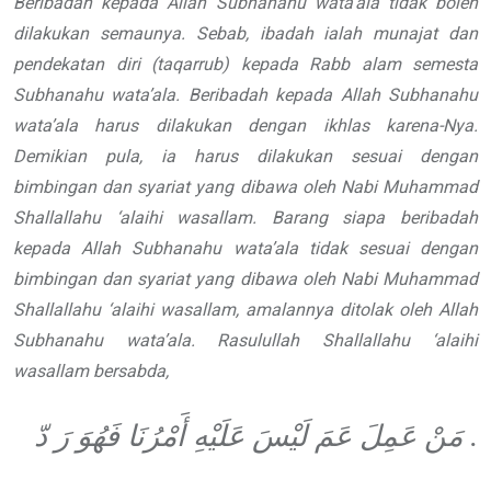
Beribadah kepada Allah
Subhanahu wata’ala
tidak
boleh
dilakukan semaunya. Sebab,
ibadah ialah munajat dan
pendekatan
diri (
taqarrub
) kepada Rabb alam semesta
Subhanahu wata’ala
. Beribadah kepada Allah
Subhanahu
wata’ala
harus
dilakukan dengan ikhlas karena-Nya.
Demikian pula, ia harus dilakukan sesuai
dengan
bimbingan dan syariat yang
dibawa oleh Nabi Muhammad
Shallallahu ‘alaihi wasallam
.
Barang siapa beribadah
kepada Allah
Subhanahu wata’ala
tidak sesuai dengan
bimbingan dan
syariat yang dibawa oleh Nabi Muhammad
Shallallahu ‘alaihi wasallam
, amalannya ditolak oleh Allah
Subhanahu wata’ala
. Rasulullah
Shallallahu ‘alaihi
wasallam
bersabda,
عَمِلَ عَمَ لَيْسَ عَلَيْهِ أَمْرُنَا فَهُوَ رَ دّ
مَنْ
.