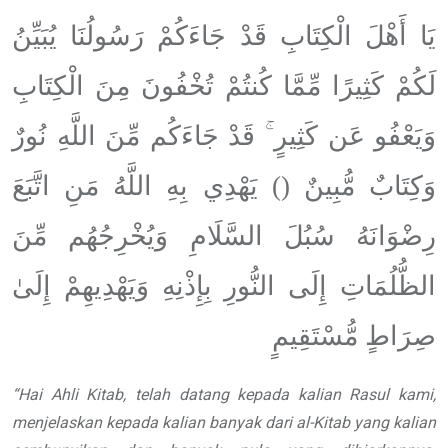
يَا أَهْلَ الْكِتَابِ قَدْ جَاءَكُمْ رَسُولُنَا يُبَيِّنُ
لَكُمْ كَثِيرًا مِّمَّا كُنتُمْ تُخْفُونَ مِنَ الْكِتَابِ
وَيَعْفُو عَن كَثِيرٍ ۚ قَدْ جَاءَكُم مِّنَ اللَّهِ نُورٌ
وَكِتَابٌ مُّبِينٌ () يَهْدِي بِهِ اللَّهُ مَنِ اتَّبَعَ
رِضْوَانَهُ سُبُلَ السَّلَامِ وَيُخْرِجُهُم مِّنَ
الظُّلُمَاتِ إِلَى النُّورِ بِإِذْنِهِ وَيَهْدِيهِمْ إِلَىٰ
صِرَاطٍ مُّسْتَقِيمٍ
“
Hai Ahli Kitab, telah datang
kepada kalian Rasul kami,
menjelaskan
kepada kalian banyak dari al-Kitab
yang kalian