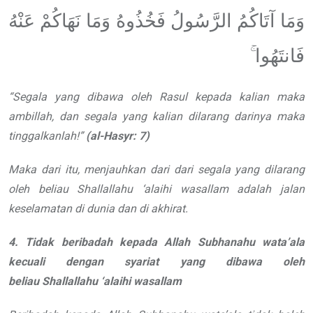
وَمَا آتَاكُمُ الرَّسُولُ فَخُذُوهُ وَمَا نَهَاكُمْ عَنْهُ
فَانتَهُوا ۚ
“
Segala yang dibawa oleh Rasul
kepada kalian maka
ambillah, dan
segala yang kalian dilarang darinya
maka
tinggalkanlah!
”
(al-Hasyr: 7)
Maka dari itu, menjauhkan dari
dari segala yang dilarang
oleh beliau
Shallallahu ‘alaihi wasallam
adalah jalan
keselamatan di dunia
dan di akhirat.
4. Tidak beribadah kepada Allah
Subhanahu wata’ala
kecuali dengan syariat yang
dibawa oleh
beliau
Shallallahu ‘alaihi wasallam