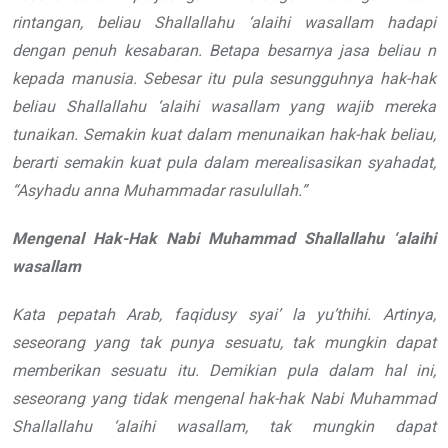
rintangan, beliau
Shallallahu ‘alaihi wasallam
hadapi
dengan penuh kesabaran.
Betapa besarnya jasa beliau
n
kepada manusia. Sebesar itu pula
sesungguhnya hak-hak
beliau
Shallallahu ‘alaihi wasallam
yang
wajib mereka
tunaikan. Semakin kuat
dalam menunaikan hak-hak beliau,
berarti
semakin kuat pula dalam merealisasikan
syahadat,
“
Asyhadu anna Muhammadar rasulullah
.”
Mengenal Hak-Hak Nabi Muhammad
Shallallahu ‘alaihi
wasallam
Kata pepatah Arab,
faqidusy syai
’
la yu
’
thihi.
Artinya,
seseorang yang
tak punya sesuatu, tak mungkin dapat
memberikan sesuatu itu. Demikian pula
dalam hal ini,
seseorang yang tidak
mengenal hak-hak Nabi Muhammad
Shallallahu ‘alaihi wasallam
,
tak mungkin dapat