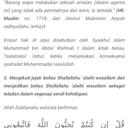
“
Barang siapa melakukan sebuah
amalan (dalam agama
ini) yang tidak
ada perintahnya dari kami, ia tertolak.
”
(
HR.
Muslim
no. 1718, dari Ummul
Mukminin Aisyah
radhiyallahu ‘anha
)
4
Empat hak di atas disebutkan oleh Syaikhul Islam
Muhammad bin Abdul Wahhab
t
dalam kitab beliau,
Tsalatsatul Ushul,
ketika menjelaskan konsekuensi
syahadat
Muhammadar
rasulullah
.
5. Mengikuti jejak beliau
Shallallahu ‘alaihi wasallam
dan
menjadikan beliau
Shallallahu ‘alaihi wasallam
sebagai
teladan
dalam segenap sendi kehidupan.
Allah
Subhanahu wata’ala
berfirman,
قُلْ إِن كُنتُمْ تُحِبُّونَ اللَّهَ فَاتَّبِعُونِي