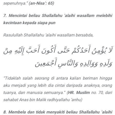
sepenuhnya.
”
(an-Nisa
’
: 65)
7. Mencintai beliau
Shallallahu ‘alaihi wasallam
melebihi
kecintaan kepada siapa pun
Rasulullah
Shallallahu ‘alaihi wasallam
bersabda,
لَا
يُؤْمِنُ أَحَدُكُمْ حَتَّى أَكُونَ أَحَبَّ إِلَيْهِ مِنْ
وَلَدِهِ
وَوَالِدِهِ وَالنَّاسِ أَجْمَعِينَ
“
Tidaklah salah seorang di antara
kalian beriman hingga
aku menjadi yang
lebih dia cintai daripada anaknya, orang
tuanya, dan manusia semuanya.
”
(
HR.
Muslim
no. 70, dari
sahabat Anas bin
Malik
radhiyallahu ‘anhu
)
8. Membela dan tidak menyakiti
beliau
Shallallahu ‘alaihi