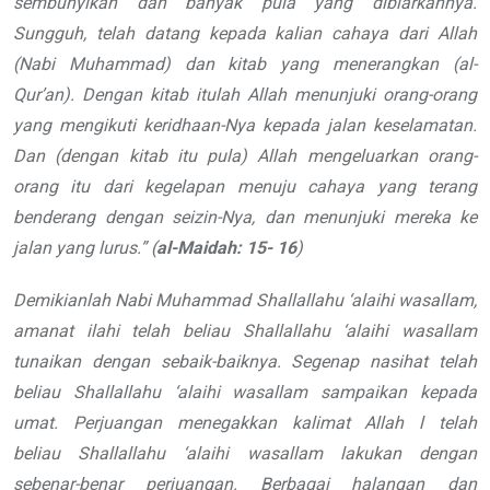
sembunyikan dan banyak
pula yang dibiarkannya.
Sungguh, telah
datang kepada kalian cahaya dari Allah
(Nabi Muhammad) dan kitab yang
menerangkan (al-
Qur
’
an). Dengan kitab
itulah Allah menunjuki orang-orang
yang mengikuti keridhaan-Nya kepada
jalan keselamatan.
Dan
(dengan kitab itu
pula) Allah mengeluarkan orang-
orang
itu dari kegelapan menuju cahaya yang
terang
benderang dengan seizin-Nya,
dan menunjuki mereka ke
jalan yang
lurus.
”
(
al-Maidah: 15-
16
)
Demikianlah Nabi Muhammad
Shallallahu ‘alaihi wasallam
,
amanat ilahi telah beliau
Shallallahu ‘alaihi wasallam
tunaikan
dengan sebaik-baiknya. Segenap nasihat
telah
beliau
Shallallahu ‘alaihi wasallam
sampaikan kepada
umat.
Perjuangan menegakkan kalimat Allah
l
telah
beliau
Shallallahu ‘alaihi wasallam
lakukan dengan
sebenar-benar perjuangan. Berbagai
halangan dan