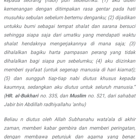
kepada seorang
(nabi) pun sebelumku: (1) aku diberi
kemenangan dengan ditimpakan rasa
gentar pada hati
musuhku sebulan sebelum
bertemu denganku; (2) dijadikan
untukku
bumi sebagai tempat shalat dan sarana
bersuci
sehingga siapa saja
dari umatku
yang mendapati waktu
shalat hendaknya
mengerjakannya di mana saja; (3)
dihalalkan bagiku harta pampasan perang
yang tidak
dihalalkan bagi siapa pun
sebelumku; (4) aku diizinkan
memberi
syafaat (untuk segenap manusia di hari
kiamat);
(5) dan sungguh tiap-tiap
nabi diutus khusus kepada
kaumnya,
sedangkan aku diutus untuk seluruh
manusia.
”
(
HR. al-Bukhari
no. 335,
dan
Muslim
no. 521, dari sahabat
Jabir
bin Abdillah
radhiyallahu ‘anhu
)
Beliau
n
diutus oleh Allah
Subhanahu wata’ala
di
akhir
zaman, memberi kabar gembira dan
memberi peringatan,
dengan membawa
petunjuk dan agama yang benar.