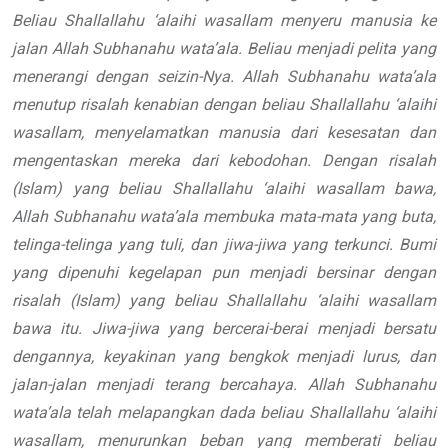
Beliau
Shallallahu ‘alaihi wasallam
menyeru manusia ke
jalan Allah
Subhanahu wata’ala
.
Beliau menjadi pelita yang
menerangi
dengan seizin-Nya.
Allah
Subhanahu wata’ala
menutup risalah kenabian
dengan beliau
Shallallahu ‘alaihi
wasallam
, menyelamatkan manusia
dari kesesatan dan
mengentaskan mereka
dari kebodohan. Dengan risalah
(Islam)
yang beliau
Shallallahu ‘alaihi wasallam
bawa,
Allah
Subhanahu wata’ala
membuka
mata-mata yang buta,
telinga-telinga
yang tuli, dan jiwa-jiwa yang terkunci.
Bumi
yang dipenuhi kegelapan pun
menjadi bersinar dengan
risalah (Islam)
yang beliau
Shallallahu ‘alaihi wasallam
bawa itu. Jiwa-jiwa
yang bercerai-berai menjadi bersatu
dengannya, keyakinan yang bengkok
menjadi lurus, dan
jalan-jalan menjadi
terang bercahaya.
Allah
Subhanahu
wata’ala
telah melapangkan dada
beliau
Shallallahu ‘alaihi
wasallam
, menurunkan beban yang
memberati beliau