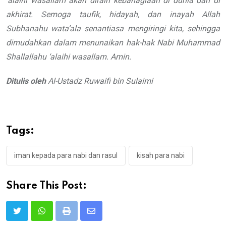
‘alaihi wasallam
akan diraih kebahagiaan
di dunia dan di
akhirat.
Semoga taufik, hidayah, dan inayah
Allah
Subhanahu wata’ala
senantiasa mengiringi kita,
sehingga
dimudahkan dalam menunaikan
hak-hak Nabi Muhammad
Shallallahu ‘alaihi wasallam
. Amin.
Ditulis oleh
Al-Ustadz Ruwaifi bin Sulaimi
Tags:
iman kepada para nabi dan rasul
kisah para nabi
Share This Post:
Print
Share