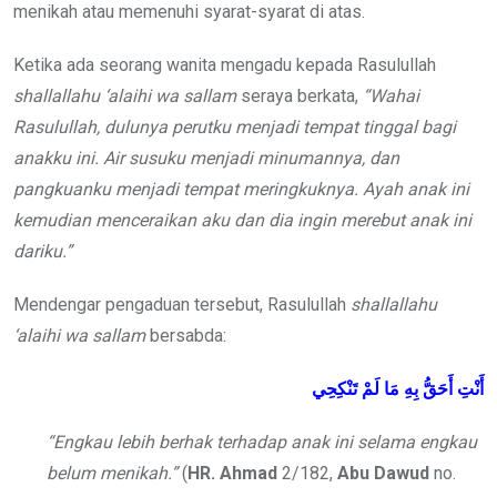
menikah atau memenuhi syarat-syarat di atas.
Ketika ada seorang wanita mengadu kepada Rasulullah
shallallahu ‘alaihi wa sallam
seraya berkata,
“Wahai
Rasulullah, dulunya perutku menjadi tempat tinggal bagi
anakku ini. Air susuku menjadi minumannya, dan
pangkuanku menjadi tempat meringkuknya. Ayah anak ini
kemudian menceraikan aku dan dia ingin merebut anak ini
dariku.”
Mendengar pengaduan tersebut, Rasulullah
shallallahu
‘alaihi wa sallam
bersabda:
أَنْتِ أَحَقُّ بِهِ مَا لَمْ تَنْكِحِي
“Engkau lebih berhak terhadap anak ini selama engkau
belum menikah.”
(
HR. Ahmad
2/182,
Abu Dawud
no.