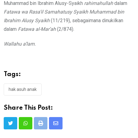
Muhammad bin Ibrahim Alusy-Syaikh
rahimahullah
dalam
Fatawa wa Rasa’il Samahatusy Syaikh Muhammad bin
Ibrahim Alusy Syaikh
(11/219), sebagaimana dinukilkan
dalam
Fatawa al-Mar’ah
(2/874).
Wallahu a’lam.
Tags:
hak asuh anak
Share This Post:
Print
Share
via