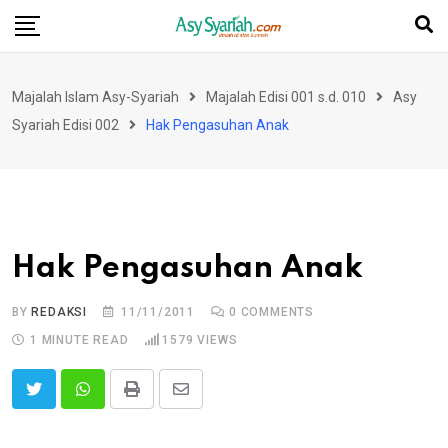
Skip
to
content
Majalah Islam Asy-Syariah
Majalah Edisi 001 s.d. 010
Asy
Syariah Edisi 002
Hak Pengasuhan Anak
Hak Pengasuhan Anak
BY
REDAKSI
11/11/2011
0
COMMENTS
1 MINUTE READ
1579
VIEWS
Print
Share
via