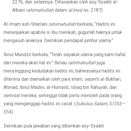
2276, dan selainnya. Dihasankan oleh asy-Syaikh al-
Albani
rahimahullah
dalam
al-Irwa’
no. 2187)
Al-Imam ash-Shan’ani
rahimahullah
berkata, “Hadits ini
menunjukkan apabila si ibu menikah, gugurlah haknya untuk
mengasuh anaknya. Demikian pendapat jumhur ulama.”
Ibnul Mundzir berkata, “Telah sepakat ulama yang kami hafal
dari mereka akan hal ini.” Beliau
rahimahullah
juga
menyinggung kedudukan hadits ini, bahwasanya hadits ini
diterima dan diamalkan oleh para imam, seperti al-Bukhari,
Ahmad, Ibnul Madini, al-Humaidi, Ishaq bin Rahuyah, dan
semisal mereka, sehingga tidak perlu menoleh pada orang
yang menganggap hadits ini cacat. (
Subulus Salam
, 3/353—
354)
Demikian pula jawaban yang diberikan asy-Syaikh