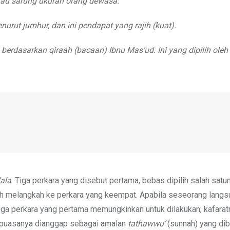
atau sarung ukuran orang dewasa.
ut jumhur, dan ini pendapat yang rajih (kuat).
 berdasarkan qiraah (bacaan) Ibnu Mas’ud. Ini yang dipilih oleh
ala
. Tiga perkara yang disebut pertama, bebas dipilih salah satu
lah melangkah ke perkara yang keempat. Apabila seseorang lang
iga perkara yang pertama memungkinkan untuk dilakukan, kafarat
n puasanya dianggap sebagai amalan
tathawwu’
(sunnah) yang dib