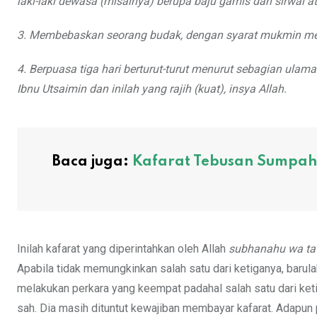
laki-laki dewasa (misalnya) berupa baju gamis dan sirwal 
3. Membebaskan seorang budak, dengan syarat mukmin menur
4. Berpuasa tiga hari berturut-turut menurut sebagian ulama
Ibnu Utsaimin dan inilah yang rajih (kuat), insya Allah.
Baca juga:
Kafarat Tebusan Sumpah
Inilah kafarat yang diperintahkan oleh Allah
subhanahu wa ta’
Apabila tidak memungkinkan salah satu dari ketiganya, baru
melakukan perkara yang keempat padahal salah satu dari ket
sah. Dia masih dituntut kewajiban membayar kafarat. Adapu