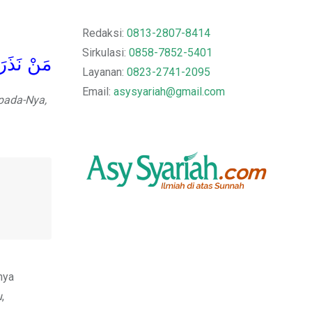
Redaksi:
0813-2807-8414
Sirkulasi:
0858-7852-5401
مَنْ نَذَرَ
Layanan:
0823-2741-2095
Email:
asysyariah@gmail.com
pada-Nya,
nya
u
,