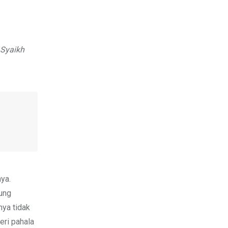
 Syaikh
nya.
sung
nya tidak
eri pahala