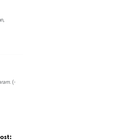
n,
aram.
(-
ost: