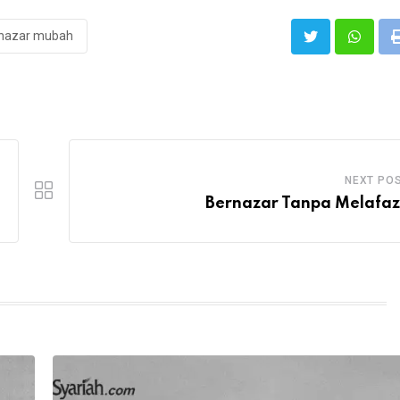
nazar mubah
NEXT PO
Bernazar Tanpa Melafa