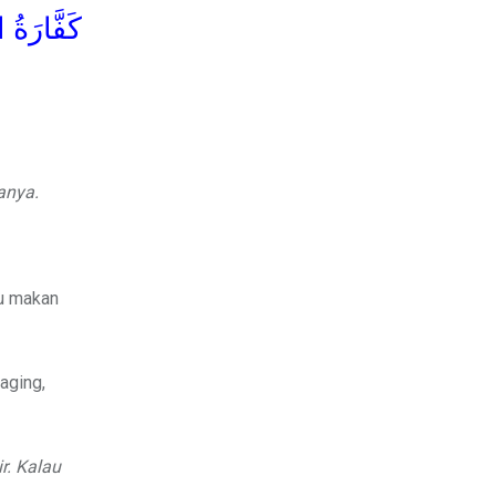
كَفَّارَةُ ال
anya.
au makan
aging,
r. Kalau