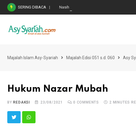
Skip
SERING DIBACA
Nasihat Emas di Masa Fitnah (Ujian/Perselis
to
content
Majalah Islam Asy-Syariah
Majalah Edisi 051 s.d. 060
Asy Sy
Hukum Nazar Mubah
BY
REDAKSI
23/08/2021
0
COMMENTS
2 MINUTES R