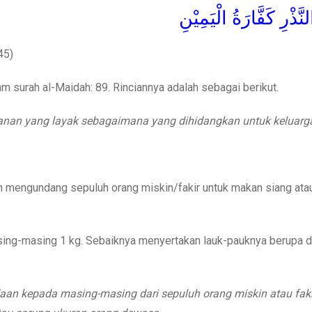
نَّذْرِ كَفَّارَةُ الْيَمِيْنِ
45)
 surah al-Maidah: 89. Rinciannya adalah sebagai berikut.
anan yang layak sebagaimana yang dihidangkan untuk keluarg
n mengundang sepuluh orang miskin/fakir untuk makan siang at
sing-masing 1 kg. Sebaiknya menyertakan lauk-pauknya berupa d
an kepada masing-masing dari sepuluh orang miskin atau faki