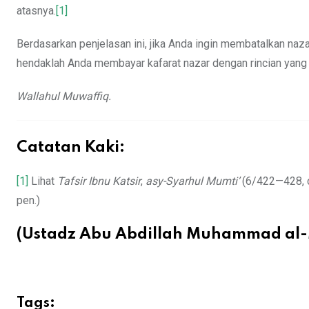
atasnya.
[1]
Berdasarkan penjelasan ini, jika Anda ingin membatalkan n
hendaklah Anda membayar kafarat nazar dengan rincian yang t
Wallahul Muwaffiq.
Catatan Kaki:
[1]
Lihat
Tafsir Ibnu Katsir
,
asy-Syarhul Mumti’
(6/422—428, ce
pen.)
(Ustadz Abu Abdillah Muhammad al-
Tags: