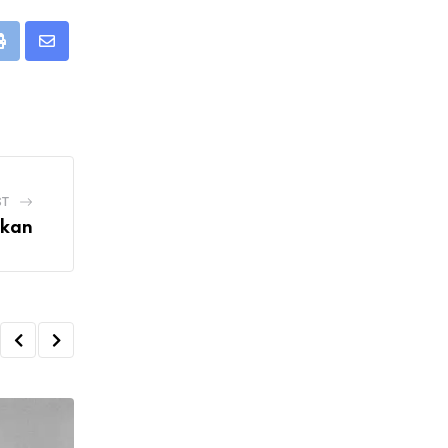
Print
Share
via
Email
ST
zkan