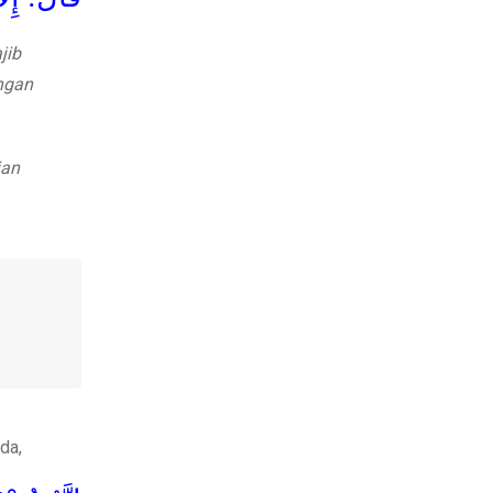
jib
ngan
ian
da,