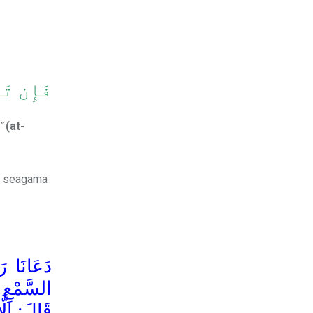
فَإِن تَ
”
(at-
an seagama
دَعَانَا ر
السَّمْعِ .
قَالَ: إِلّ