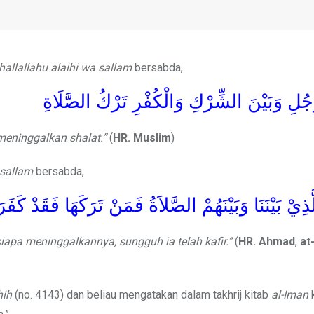
hallallahu alaihi wa sallam
bersabda,
َجُلِ وَبَيْنَ الشِّرْكِ وَالْكُفْرِ تَرْكُ الصَّلَاةِ
meninggalkan shalat.”
(
HR. Muslim
)
 sallam
bersabda,
َّذِيْ بَيْنَنَا وَبَيْنَهُمْ الصَّلاَةُ فَمَنْ تَرَكَهَا فَقَدْ كَفَرَ
iapa meninggalkannya, sungguh ia telah kafir.”
(
HR. Ahmad
,
at
hih
(no. 4143) dan beliau mengatakan dalam takhrij kitab
al-Iman
k