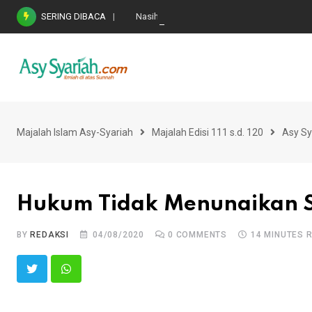
Skip
SERING DIBACA
Nasihat Emas di Masa Fitnah (Ujian/Perselis
to
content
Majalah Islam Asy-Syariah
Majalah Edisi 111 s.d. 120
Asy Sy
Hukum Tidak Menunaikan S
BY
REDAKSI
04/08/2020
0
COMMENTS
14 MINUTES 