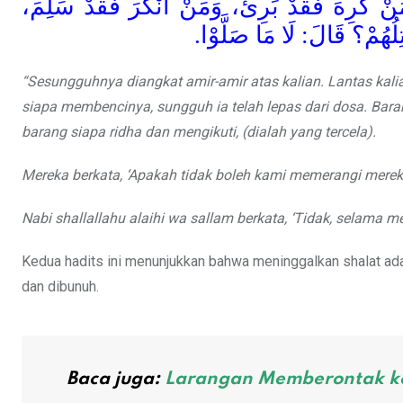
فَمَنْ كَرِهَ فَقَدْ بَرِئَ، وَمَنْ أَنْكَرَ فَقَدْ سَلِمَ
ِلُهُمْ؟ قَالَ: لَا مَا صَلَّوْا
“Sesungguhnya diangkat amir-amir atas kalian. Lantas ka
siapa membencinya, sungguh ia telah lepas dari dosa. Baran
barang siapa ridha dan mengikuti, (dialah yang tercela).
Mereka berkata, ‘Apakah tidak boleh kami memerangi merek
Nabi shallallahu alaihi wa sallam berkata, ‘Tidak, selama m
Kedua hadits ini menunjukkan bahwa meninggalkan shalat adal
dan dibunuh.
Baca juga:
Larangan Memberontak k