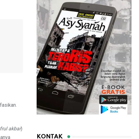
fasikan.
frul akbar
)
KONTAK
manya