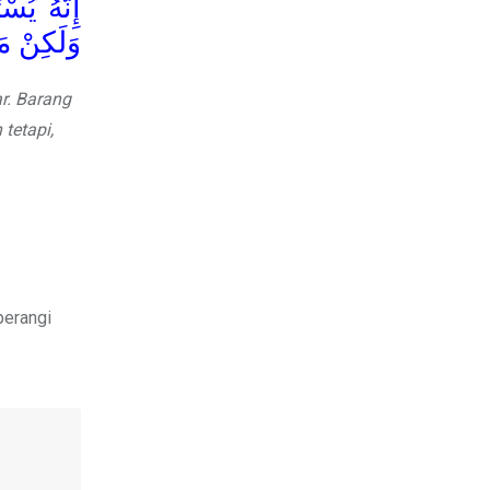
إِنَّهُ يُ،
وَلَكِنْ م.
r. Barang
tetapi,
perangi