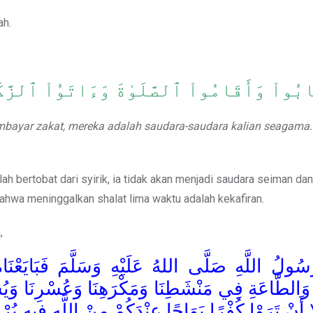
ah.
ابُواْ وَأَقَامُواْ ٱلصَّلَوٰةَ وَءَاتَوُاْ ٱلز
mbayar zakat, mereka adalah saudara-saudara kalian seagama.
lah bertobat dari syirik, ia tidak akan menjadi saudara seiman d
bahwa meninggalkan shalat lima waktu adalah kekafiran.
,
َسُولُ اللَّهِ صَلَّى اللهُ عَلَيْهِ وَسَلَّمَ فَبَايَعْنَاه
وَالطَّاعَةِ فِي مَنْشَطِنَا وَمَكْرَهِنَا وَعُسْرِنَا وَيُسْرِنَا
َا أَنْ تَرَوْا كُفْرًا بَوَاحًا عِنْدَكُمْ مِنْ اللَّهِ فِيهِ بُرْ