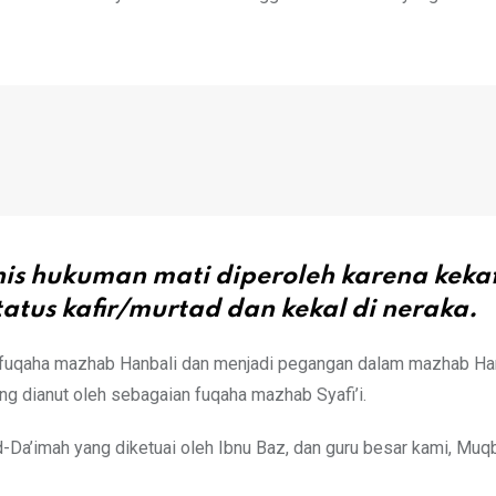
s hukuman mati diperoleh karena kekaf
atus kafir/murtad dan kekal di neraka.
as fuqaha mazhab Hanbali dan menjadi pegangan dalam mazhab Hanb
ng dianut oleh sebagaian fuqaha mazhab Syafi’i.
d-Da’imah yang diketuai oleh Ibnu Baz, dan guru besar kami, Muqbi