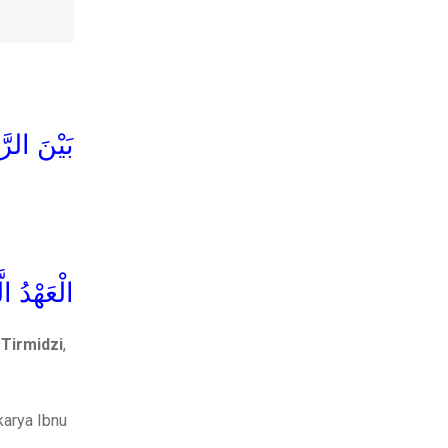
بَيْنَ الرّ
الْعَهْدُ ال
-Tirmidzi
,
arya Ibnu