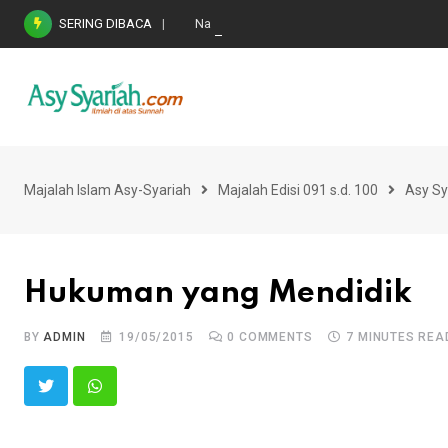
Skip
SERING DIBACA
Nasihat Emas di Masa Fitnah (Ujian/Perselis
to
content
Majalah Islam Asy-Syariah
Majalah Edisi 091 s.d. 100
Asy Sy
Hukuman yang Mendidik
BY
ADMIN
19/05/2015
0
COMMENTS
7 MINUTES REA