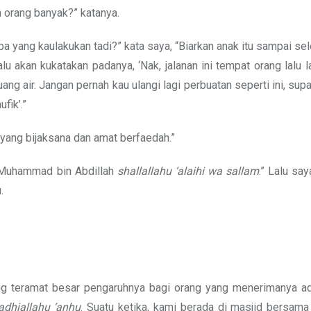
n orang banyak?” katanya.
 yang kaulakukan tadi?” kata saya, “Biarkan anak itu sampai se
alu akan kukatakan padanya, ‘Nak, jalanan ini tempat orang lalu la
uang air. Jangan pernah kau ulangi lagi perbuatan seperti ini, sup
fik’.”
 yang bijaksana dan amat berfaedah.”
, Muhammad bin Abdillah
shallallahu ‘alaihi wa sallam
.” Lalu sa
.
g teramat besar pengaruhnya bagi orang yang menerimanya ad
adhiallahu ‘anhu
. Suatu ketika, kami berada di masjid bersama