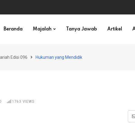
ihan)
Beranda
Majalah
Tanya Jawab
Artikel
A
ariah Edisi 096
Hukuman yang Mendidik
D
1763
VIEWS