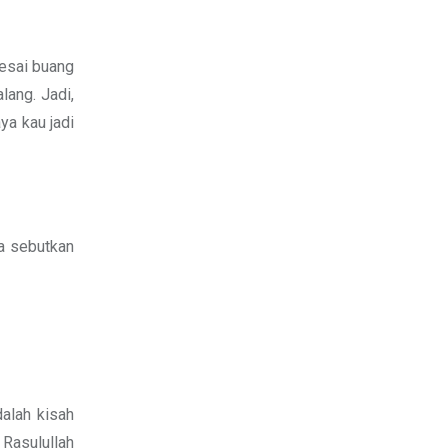
lesai buang
lang. Jadi,
aya kau jadi
ya sebutkan
alah kisah
 Rasulullah