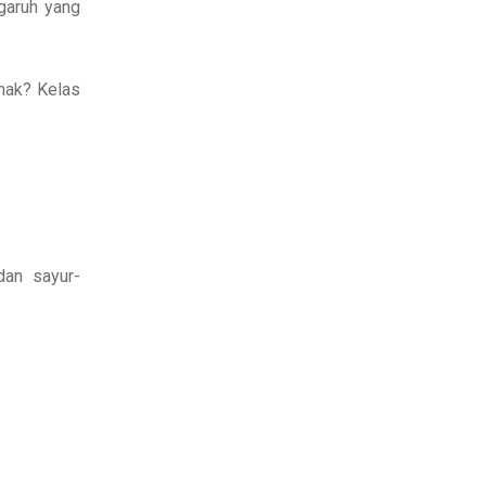
ngaruh yang
nak? Kelas
dan sayur-