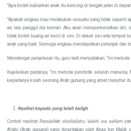
“Apa boleh kubiarkan anak itu kencing di tengah jalan di depa
“Apakah engkau mau melakukan sesuatu yang tidak seperti apa
air, lalu panggil dia kemari. Aku akan memperkenalkan diri, l
tidak boleh buang air kecil di sini. Di dekat sini ada tempat b
anak yang baik. Semoga engkau mendapatkan petunjuk dan tau
Mendengar penjelasan itu, guru tadi menyatakan, “Ini metode
Kujelaskan padanya, “Ini metode pendidik seluruh manusia
kepadanya kisah seorang Arab gunung yang amat masyhur itu
Nasihat kepada yang telah baligh
Contoh nasihat Rasulullah
shallallahu ‘alaihi wa sallam
yan
A’rabi (Arab gunung) yang diceritakan oleh Anas bin Malik
r