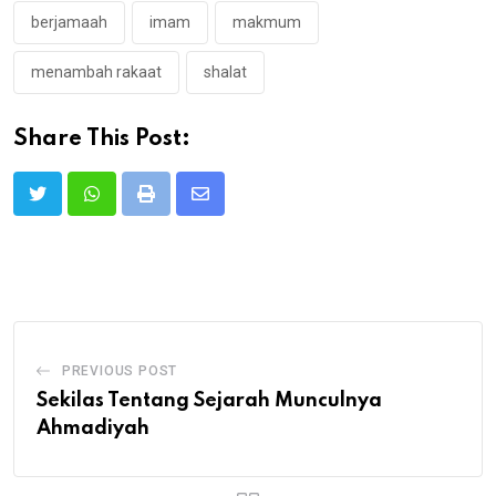
berjamaah
imam
makmum
menambah rakaat
shalat
Share This Post:
Print
Share
via
Email
PREVIOUS POST
Sekilas Tentang Sejarah Munculnya
Ahmadiyah