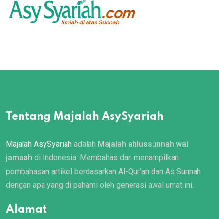
Tentang Majalah AsySyariah
Majalah AsySyariah
adalah
Majalah ahlussunnah wal
jamaah
di Indonesia. Membahas dan menampilkan
pembahasan artikel berdasarkan Al-Qur’an dan As Sunnah
dengan apa yang di pahami oleh generasi awal umat ini.
Alamat