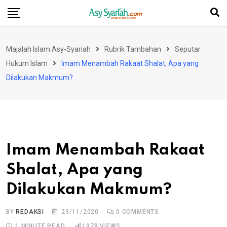
Skip
to
content
Majalah Islam Asy-Syariah
Rubrik Tambahan
Seputar
Hukum Islam
Imam Menambah Rakaat Shalat, Apa yang
Dilakukan Makmum?
Imam Menambah Rakaat
Shalat, Apa yang
Dilakukan Makmum?
BY
REDAKSI
23/11/2020
0
COMMENTS
1 MINUTE READ
1978
VIEWS