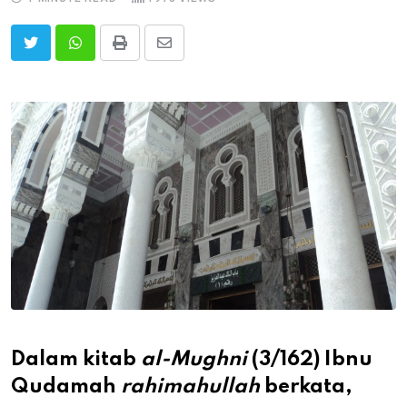
Print
Share
via
Email
Dalam kitab
al-Mughni
(3/162) Ibnu
Qudamah
rahimahullah
berkata,