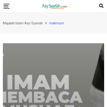
Skip
to
content
Majalah Islam Asy-Syariah
makmum