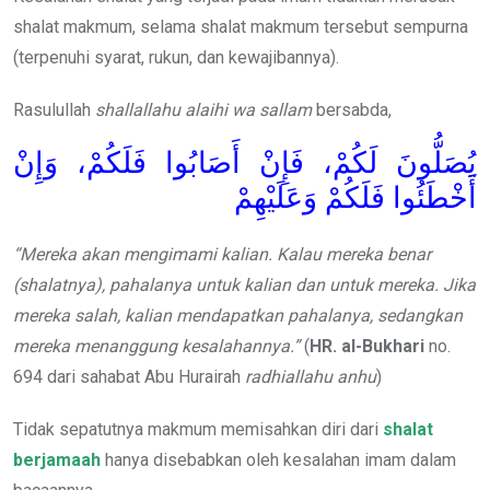
shalat makmum, selama shalat makmum tersebut sempurna
(terpenuhi syarat, rukun, dan kewajibannya).
Rasulullah
shallallahu alaihi wa sallam
bersabda,
يُصَلُّونَ لَكُمْ، فَإِنْ أَصَابُوا فَلَكُمْ، وَإِنْ
أَخْطَئُوا فَلَكُمْ وَعَلَيْهِمْ
“Mereka akan mengimami kalian. Kalau mereka benar
(shalatnya), pahalanya untuk kalian dan untuk mereka. Jika
mereka salah, kalian mendapatkan pahalanya, sedangkan
mereka menanggung kesalahannya.”
(
HR. al-Bukhari
no.
694 dari sahabat Abu Hurairah
radhiallahu anhu
)
Tidak sepatutnya makmum memisahkan diri dari
shalat
berjamaah
hanya disebabkan oleh kesalahan imam dalam