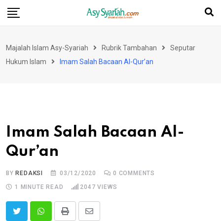
Skip
to
content
Majalah Islam Asy-Syariah
Rubrik Tambahan
Seputar
Hukum Islam
Imam Salah Bacaan Al-Qur’an
Imam Salah Bacaan Al-
Qur’an
BY
REDAKSI
03/12/2020
0
COMMENTS
1 MINUTE READ
2047
VIEWS
Print
Share