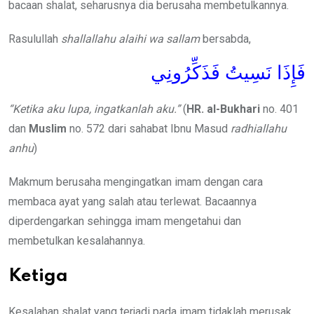
bacaan shalat, seharusnya dia berusaha membetulkannya.
Rasulullah
shallallahu alaihi wa sallam
bersabda,
فَإِذَا نَسِيتُ فَذَكِّرُونِي
“Ketika aku lupa, ingatkanlah aku.”
(
HR. al-Bukhari
no. 401
dan
Muslim
no. 572 dari sahabat Ibnu Masud
radhiallahu
anhu
)
Makmum berusaha mengingatkan imam dengan cara
membaca ayat yang salah atau terlewat. Bacaannya
diperdengarkan sehingga imam mengetahui dan
membetulkan kesalahannya.
Ketiga
Kesalahan shalat yang terjadi pada imam tidaklah merusak