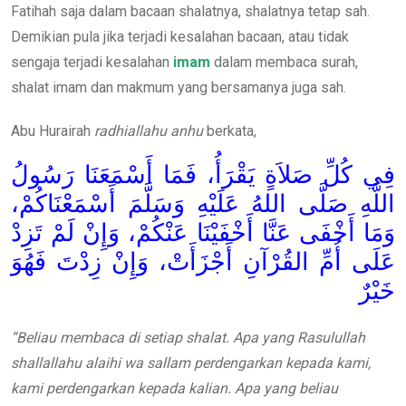
Fatihah saja dalam bacaan shalatnya, shalatnya tetap sah.
Demikian pula jika terjadi kesalahan bacaan, atau tidak
sengaja terjadi kesalahan
imam
dalam membaca surah,
shalat imam dan makmum yang bersamanya juga sah.
Abu Hurairah
radhiallahu anhu
berkata,
فِي كُلِّ صَلاَةٍ يَقْرَأُ، فَمَا أَسْمَعَنَا رَسُولُ
اللَّهِ صَلَّى اللهُ عَلَيْهِ وَسَلَّمَ أَسْمَعْنَاكُمْ،
وَمَا أَخْفَى عَنَّا أَخْفَيْنَا عَنْكُمْ، وَإِنْ لَمْ تَزِدْ
عَلَى أُمِّ القُرْآنِ أَجْزَأَتْ، وَإِنْ زِدْتَ فَهُوَ
خَيْرٌ
“Beliau membaca di setiap shalat. Apa yang Rasulullah
shallallahu alaihi wa sallam perdengarkan kepada kami,
kami perdengarkan kepada kalian. Apa yang beliau