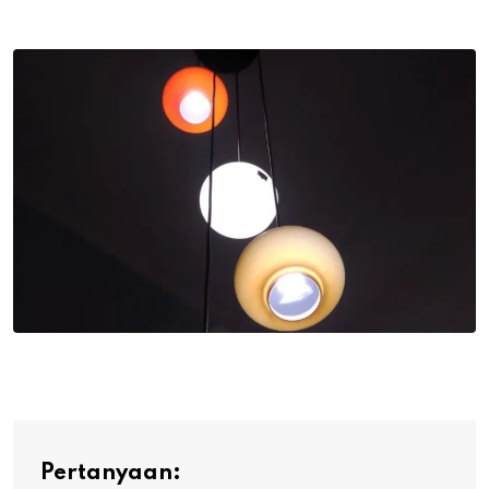
via
Email
Pertanyaan: