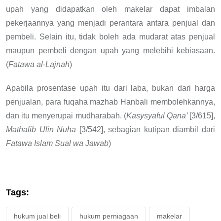
upah yang didapatkan oleh makelar dapat imbalan
pekerjaannya yang menjadi perantara antara penjual dan
pembeli. Selain itu, tidak boleh ada mudarat atas penjual
maupun pembeli dengan upah yang melebihi kebiasaan.
(
Fatawa al-Lajnah
)
Apabila prosentase upah itu dari laba, bukan dari harga
penjualan, para fuqaha mazhab Hanbali membolehkannya,
dan itu menyerupai mudharabah. (
Kasysyaful
Qana’
[3/615],
Mathalib Ulin Nuha
[3/542], sebagian kutipan diambil dari
Fatawa Islam Sual wa Jawab
)
Tags:
hukum jual beli
hukum perniagaan
makelar