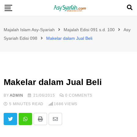
Skip
to
content
Majalah Islam Asy-Syariah
Majalah Edisi 091 s.d. 100
Asy
Syariah Edisi 098
Makelar dalam Jual Beli
Makelar dalam Jual Beli
BY
ADMIN
21/06/2015
0
COMMENTS
5 MINUTES READ
1686
VIEWS
Print
Share
via