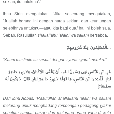
sekian, itu untukmu’.”
Ibnu Sirin mengatakan, “Jika seseorang mengatakan,
‘Juallah barang ini dengan harga sekian, dan keuntungan
selebihnya untukmu—atau kita bagi dua,’ hal ini boleh saja.
Sebab, Rasulullah
shallallahu ‘alaihi wa sallam
bersabda,
شُرُوطِهِمْ
عِنْدَ
الْمُسْلِمُونَ
…
”Kaum muslimin itu sesuai dengan syarat-syarat mereka.”
حَاضِرٌ
يَبِيعَ
وَلاَ
الرُّكْبَانُ،
يُتَلَقَّى
أَنْ
،
اللهِ
رَسُولُ
نَهَى
عَبَّاسٍ
ابْنِ
عَنِ
لَهُ
يَكُونُ
لاَ
:
قَالَ
.
لِبَادٍ
حَاضِرٌ
يَبِيعُ
لاَ
قَوْلُهُ
مَا
عَبَّاسٍ،
ابْنَ
يَا
:
قُلْتُ
.
لِبَادٍ
سِمْسَارًا
Dari Ibnu Abbas, “Rasulullah
shallallahu ‘alaihi wa sallam
melarang untuk menghadang rombongan
pedagang (yakni
sebelum sampai pasar)
dan melarang orang yang di kota