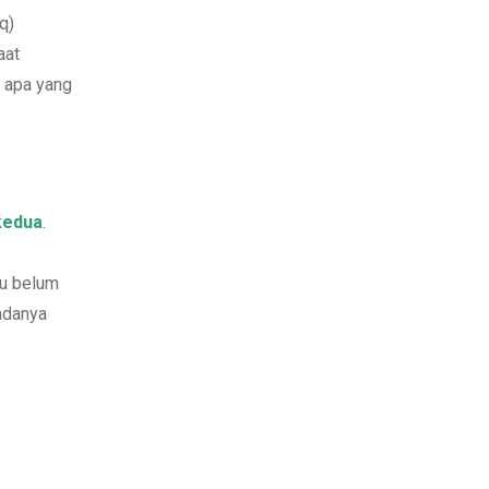
q)
aat
a apa yang
kedua
.
au belum
padanya