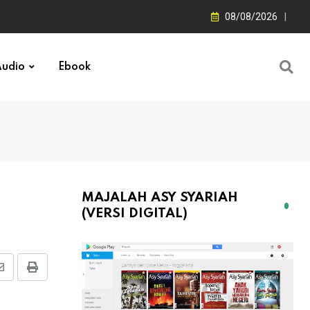
08/08/2026
udio
Ebook
MAJALAH ASY SYARIAH
(VERSI DIGITAL)
Share
Print
via