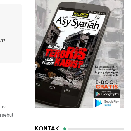
um
rus
rsebut
KONTAK