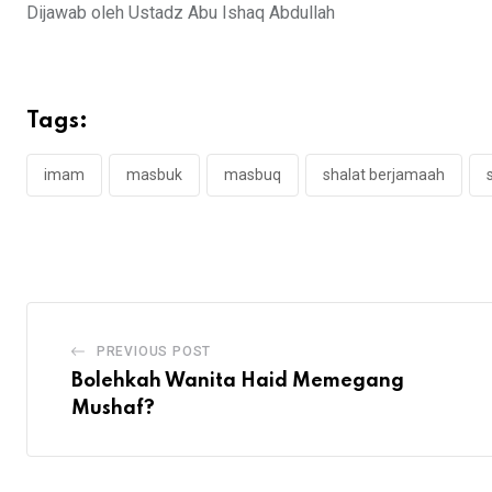
Dijawab oleh Ustadz Abu Ishaq Abdullah
Tags:
imam
masbuk
masbuq
shalat berjamaah
PREVIOUS POST
Bolehkah Wanita Haid Memegang
Mushaf?