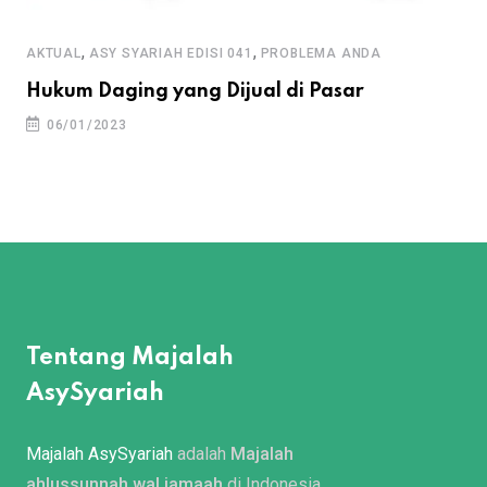
,
,
AKTUAL
ASY SYARIAH EDISI 041
PROBLEMA ANDA
Hukum Daging yang Dijual di Pasar
06/01/2023
Tentang Majalah
AsySyariah
Majalah AsySyariah
adalah
Majalah
ahlussunnah wal jamaah
di Indonesia.