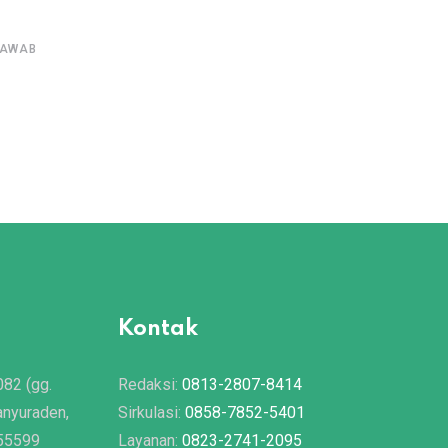
,
,
,
JAWAB
AKTUAL
ASY SYARIAH EDISI 113
PROBLEMA ANDA
TA
Najiskah Tubuh Orang Kafir?
25/12/2022
Kontak
082 (gg.
Redaksi:
0813-2807-8414
anyuraden,
Sirkulasi:
0858-7852-5401
 55599
Layanan:
0823-2741-2095