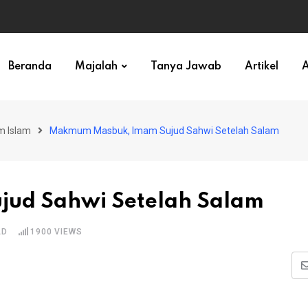
ihan)
Beranda
Majalah
Tanya Jawab
Artikel
A
m Islam
Makmum Masbuk, Imam Sujud Sahwi Setelah Salam
ud Sahwi Setelah Salam
AD
1900
VIEWS