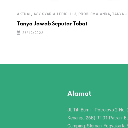
,
,
,
AKTUAL
ASY SYARIAH EDISI 113
PROBLEMA ANDA
TANYA 
Tanya Jawab Seputar Tobat
26/12/2022
Alamat
Jl. Titi Bumi - Potrojoyo 2 No. 
Kenanga 26B) RT 01 Patran, B
Gamping, Sleman, Yogyakarta