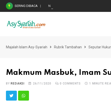
Skip
SERING DIBACA
Nasihat Emas di Masa Fitnah (Ujian/Perselis
to
content
Majalah Islam Asy-Syariah
Rubrik Tambahan
Seputar Huku
Makmum Masbuk, Imam Suj
BY
REDAKSI
26/11/2020
0
COMMENTS
1 MINUTE RE