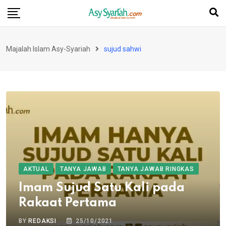
Skip
to
content
Majalah Islam Asy-Syariah
sujud sahwi
AKTUAL
TANYA JAWAB
TANYA JAWAB RINGKAS
Imam Sujud Satu Kali pada
Rakaat Pertama
BY
REDAKSI
25/10/2021