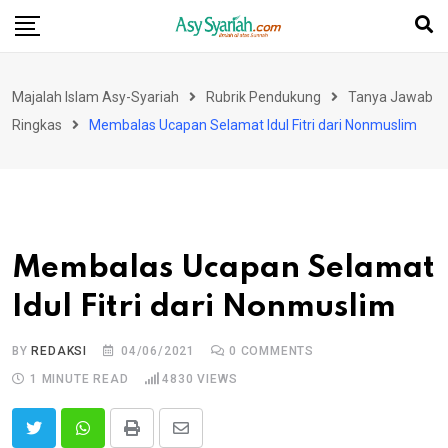
Skip
to
content
Majalah Islam Asy-Syariah
Rubrik Pendukung
Tanya Jawab
Ringkas
Membalas Ucapan Selamat Idul Fitri dari Nonmuslim
Membalas Ucapan Selamat
Idul Fitri dari Nonmuslim
BY
REDAKSI
04/06/2021
0
COMMENTS
1 MINUTE READ
4830
VIEWS
Print
Share