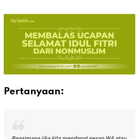
via
Email
Pertanyaan:
Bagaimana jika kita mendapat pesan WA atau