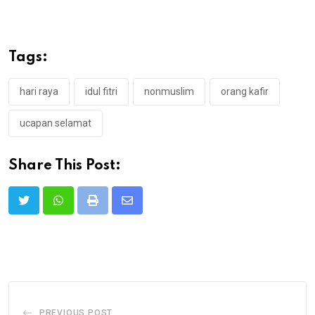
Tags:
hari raya
idul fitri
nonmuslim
orang kafir
ucapan selamat
Share This Post:
Print
Share
via
Email
PREVIOUS POST