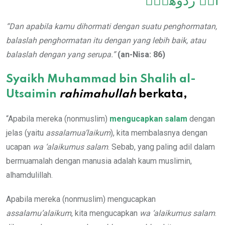
أَوۡ رُدُّوهَآۗ
“Dan apabila kamu dihormati dengan suatu penghormatan,
balaslah penghormatan itu dengan yang lebih baik, atau
balaslah dengan yang serupa.”
(an-Nisa: 86)
Syaikh Muhammad bin Shalih al-
Utsaimin
rahimahullah
berkata,
“Apabila mereka (nonmuslim)
mengucapkan salam
dengan
jelas (yaitu
assalamua’laikum
), kita membalasnya dengan
ucapan
wa ‘alaikumus salam
. Sebab, yang paling adil dalam
bermuamalah dengan manusia adalah kaum muslimin,
alhamdulillah.
Apabila mereka (nonmuslim) mengucapkan
assalamu’alaikum
, kita mengucapkan
wa ‘alaikumus salam
.