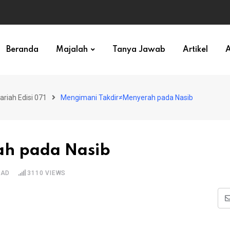
ihan)
Beranda
Majalah
Tanya Jawab
Artikel
A
ariah Edisi 071
Mengimani Takdir≠Menyerah pada Nasib
ah pada Nasib
EAD
3110
VIEWS