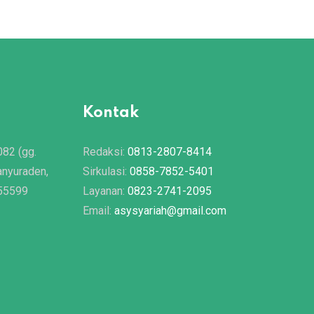
Kontak
082 (gg.
Redaksi:
0813-2807-8414
anyuraden,
Sirkulasi:
0858-7852-5401
 55599
Layanan:
0823-2741-2095
Email:
asysyariah@gmail.com