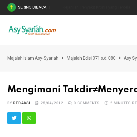
Skip
SERING DIBACA
Nasihat Emas di Masa Fitnah (Ujian/Perselis
to
content
Majalah Islam Asy-Syariah
Majalah Edisi 071 s.d. 080
Asy Sy
Mengimani Takdir≠Menyer
BY
REDAKSI
25/04/2012
0
COMMENTS
2 MINUTES R