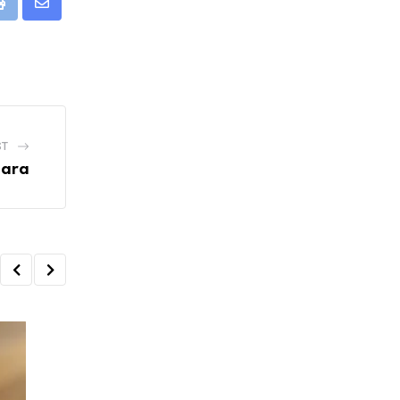
Print
Share
via
Email
ST
dara