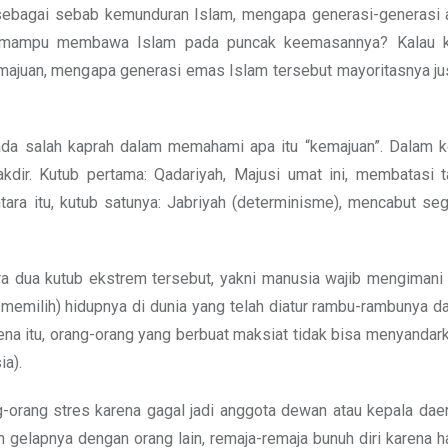
 sebagai sebab kemunduran Islam, mengapa generasi-generasi 
ru mampu membawa Islam pada puncak keemasannya? Kalau k
juan, mengapa generasi emas Islam tersebut mayoritasnya jus
da salah kaprah dalam memahami apa itu “kemajuan”. Dalam k
ir. Kutub pertama: Qadariyah, Majusi umat ini, membatasi t
ntara itu, kutub satunya: Jabriyah (determinisme), mencabut se
ra dua kutub ekstrem tersebut, yakni manusia wajib mengimani 
 memilih) hidupnya di dunia yang telah diatur rambu-rambunya d
rena itu, orang-orang yang berbuat maksiat tidak bisa menyandar
a).
g-orang stres karena gagal jadi anggota dewan atau kepala daer
lapnya dengan orang lain, remaja-remaja bunuh diri karena ha