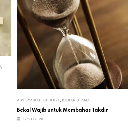
A
,
ASY SYARIAH EDISI 071
KAJIAN UTAMA
Bekal Wajib untuk Membahas Takdir
22/11/2020