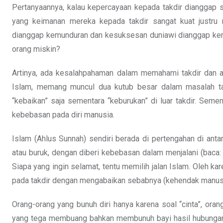
Pertanyaannya, kalau kepercayaan kepada takdir dianggap
yang keimanan mereka kepada takdir sangat kuat just
dianggap kemunduran dan kesuksesan duniawi dianggap kema
orang miskin?
Artinya, ada kesalahpahaman dalam memahami takdir dan a
Islam, memang muncul dua kutub besar dalam masalah takd
“kebaikan” saja sementara “keburukan” di luar takdir. Seme
kebebasan pada diri manusia.
Islam (Ahlus Sunnah) sendiri berada di pertengahan di anta
atau buruk, dengan diberi kebebasan dalam menjalani (baca:
Siapa yang ingin selamat, tentu memilih jalan Islam. Oleh ka
pada takdir dengan mengabaikan sebabnya (kehendak manusi
Orang-orang yang bunuh diri hanya karena soal “cinta”, oran
yang tega membuang bahkan membunuh bayi hasil hubungan ge