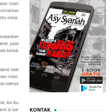
awal Islam
emiskinan
tru orang-
esejarahan
akdir pada
gala bentuk
takdir baik
alam Islam.
kan ulahnya
ah, ibu-ibu
mil di luar
KONTAK