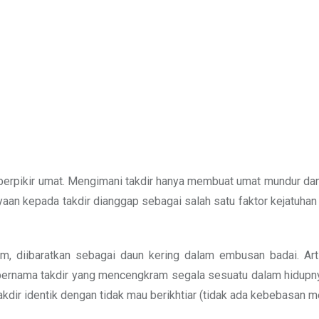
berpikir umat. Mengimani takdir hanya membuat umat mundur da
yaan kepada takdir dianggap sebagai salah satu faktor kejatuha
am, diibaratkan sebagai daun kering dalam embusan badai. Art
bernama takdir yang mencengkram segala sesuatu dalam hidupn
kdir identik dengan tidak mau berikhtiar (tidak ada kebebasan me