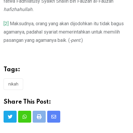
fatwa Fadhilatusy Syaikh Shalih bin Fauzan al-Fauzan
hafizhahullah.
[2]
Maksudnya, orang yang akan dijodohkan itu tidak bagus
agamanya, padahal syariat memerintahkan untuk memilih
pasangan yang agamanya baik. (
-pent.
)
Tags:
nikah
Share This Post:
Print
Share
via