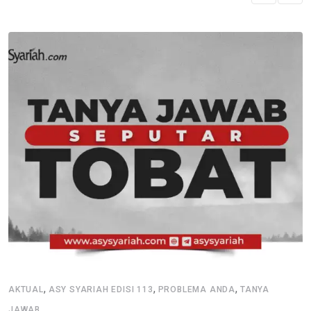
,
,
,
AKTUAL
ASY SYARIAH EDISI 113
PROBLEMA ANDA
TANYA
JAWAB