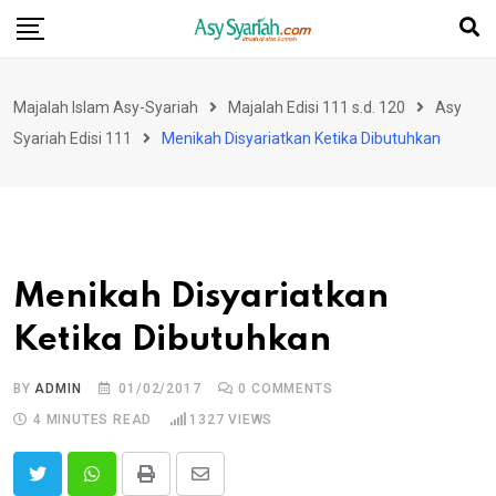
Skip
to
content
Majalah Islam Asy-Syariah
Majalah Edisi 111 s.d. 120
Asy
Syariah Edisi 111
Menikah Disyariatkan Ketika Dibutuhkan
Menikah Disyariatkan
Ketika Dibutuhkan
BY
ADMIN
01/02/2017
0
COMMENTS
4 MINUTES READ
1327
VIEWS
Print
Share