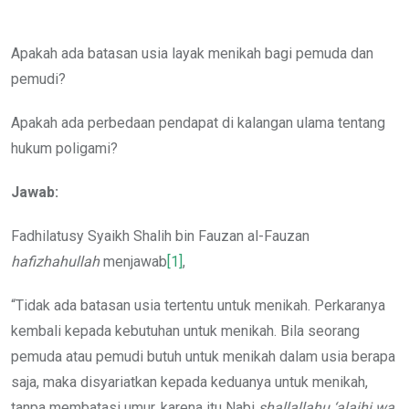
via
Email
Apakah ada batasan usia layak menikah bagi pemuda dan
pemudi?
Apakah ada perbedaan pendapat di kalangan ulama tentang
hukum poligami?
Jawab:
Fadhilatusy Syaikh Shalih bin Fauzan al-Fauzan
hafizhahullah
menjawab
[1]
,
“Tidak ada batasan usia tertentu untuk menikah. Perkaranya
kembali kepada kebutuhan untuk menikah. Bila seorang
pemuda atau pemudi butuh untuk menikah dalam usia berapa
saja, maka disyariatkan kepada keduanya untuk menikah,
tanpa membatasi umur, karena itu Nabi
shallallahu ‘alaihi wa