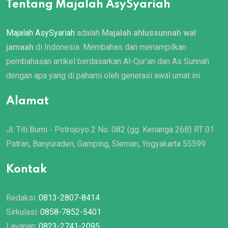
Tentang Majalah AsySyariah
Majalah AsySyariah
adalah
Majalah ahlussunnah wal
jamaah
di Indonesia. Membahas dan menampilkan
pembahasan artikel berdasarkan Al-Qur’an dan As Sunnah
dengan apa yang di pahami oleh generasi awal umat ini.
Alamat
Jl. Titi Bumi - Potrojoyo 2 No. 082 (gg. Kenanga 26B) RT 01
Patran, Banyuraden, Gamping, Sleman, Yogyakarta 55599
Kontak
Redaksi:
0813-2807-8414
Sirkulasi:
0858-7852-5401
Layanan:
0823-2741-2095