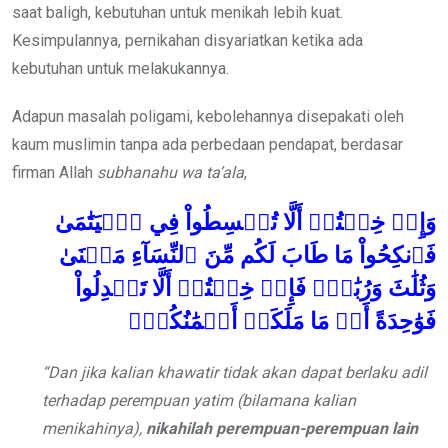
saat baligh, kebutuhan untuk menikah lebih kuat.
Kesimpulannya, pernikahan disyariatkan ketika ada
kebutuhan untuk melakukannya.
Adapun masalah poligami, kebolehannya disepakati oleh
kaum muslimin tanpa ada perbedaan pendapat, berdasar
firman Allah
subhanahu wa ta’ala
,
وَإِنۡ خِفۡتُمۡ أَلَّا تُقۡسِطُواْ فِي ٱلۡيَتَٰمَىٰ
فَٱنكِحُواْ مَا طَابَ لَكُم مِّنَ ٱلنِّسَآءِ مَثۡنَىٰ
وَثُلَٰثَ وَرُبَٰعَۖ فَإِنۡ خِفۡتُمۡ أَلَّا تَعۡدِلُواْ
فَوَٰحِدَةً أَوۡ مَا مَلَكَتۡ أَيۡمَٰنُكُمۡۚ
“Dan jika kalian khawatir tidak akan dapat berlaku adil
terhadap perempuan yatim (bilamana kalian
menikahinya),
nikahilah perempuan-perempuan lain