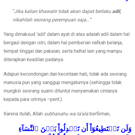
“
Jika kalian khawatir tidak akan dapat berlaku
adil,
nikahilah seorang perempuan saja…”
Yang dimaksud ‘adil’ dalam ayat di atas adalah adil dalam hal
bergaul dengan istri, dalam hal pemberian nafkah belanja,
tempat tinggal dan pakaian, serta halhal lain yang mampu
diterapkan keadilan padanya.
Adapun kecondongan dan kecintaan hati, tidak ada seorang
manusia pun yang sanggup mengaturnya (sehingga tidak
mungkin seorang suami dituntut menyamakan cintanya
kepada para istrinya –pent.).
Karena itulah, Allah
subhanahu wa ta’ala
berfirman,
وَلَن تَسۡتَطِيعُوٓاْ أَن تَعۡدِلُواْ بَيۡنَ ٱلنِّسَآءِ