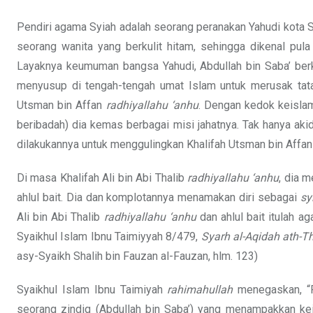
Pendiri agama Syiah adalah seorang peranakan Yahudi kota Sh
seorang wanita yang berkulit hitam, sehingga dikenal pula
Layaknya keumuman bangsa Yahudi, Abdullah bin Saba’ berka
menyusup di tengah-tengah umat Islam untuk merusak tat
Utsman bin Affan
radhiyallahu ‘anhu
. Dengan kedok keisla
beribadah) dia kemas berbagai misi jahatnya. Tak hanya ak
dilakukannya untuk menggulingkan Khalifah Utsman bin Affa
Di masa Khalifah Ali bin Abi Thalib
radhiyallahu ‘anhu
, dia 
ahlul bait. Dia dan komplotannya menamakan diri sebagai
sy
Ali bin Abi Thalib
radhiyallahu ‘anhu
dan ahlul bait itulah a
Syaikhul Islam Ibnu Taimiyyah 8/479,
Syarh al-Aqidah ath-
asy-Syaikh Shalih bin Fauzan al-Fauzan, hlm. 123)
Syaikhul Islam Ibnu Taimiyah
rahimahullah
menegaskan, “P
seorang zindiq (Abdullah bin Saba’) yang menampakkan ke