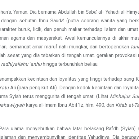
an’a, Yaman. Dia bernama Abdullah bin Saba’ al- Yahudi al-Himya
 dengan sebutan Ibnu Sauda’ (putra seorang wanita yang berku
rakter buruk, licik, dan penuh makar terhadap Islam dan umat
anan agama dan masyarakat. Awal kemunculannya di akhir mas
man, semangat amar ma’ruf nahi mungkar, dan bertopengkan
tan
idah sesat yang dia tebarkan di tengah umat, gerakan provokas
n
radhiyallahu ‘anhu
hingga terbunuhlah beliau.
menampakkan kecintaan dan loyalitas yang tinggi terhadap sang K
i’atu
Ali (para pengikut Ali). Dengan kedok kecintaan dan loyalit
gama Syiah terus menggurita di tengah umat. (Lihat
Minhajus S
Thahawiyyah
karya al-Imam Ibnu Abil ‘Iz, hlm. 490, dan
Kitab at-T
ara ulama menyebutkan bahwa latar belakang Rafdh (Syiah) a
islaman dan menyembunyikan identitas Yahudinya. Dia berupa