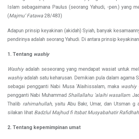
Islam sebagaimana Paulus (seorang Yahudi, -pen.) yang me
(
Majmu’ Fatawa
28/483)
Adapun prinsip keyakinan (akidah) Syiah, banyak kesamaannya
pendirinya adalah seorang Yahudi. Di antara prinsip keyakin
1. Tentang
washiy
Washiy
adalah seseorang yang mendapat wasiat untuk mela
washiy
adalah satu keharusan. Demikian pula dalam agama S
sebagai pengganti Nabi Musa ‘Alaihissalam, maka
washiy
pengganti Nabi Muhammad
Shallallahu ‘alaihi wasallam
. Ja
Thalib
rahimahullah
, yaitu Abu Bakr, Umar, dan Utsman g a
silakan lihat
Badzlul
Majhud fi Itsbat Musyabahatir Rafidhah
2. Tentang kepemimpinan umat