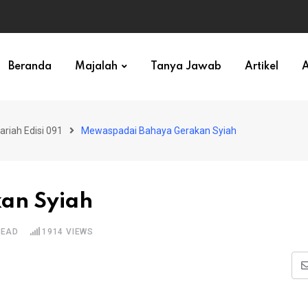
ihan)
Beranda
Majalah
Tanya Jawab
Artikel
A
ariah Edisi 091
Mewaspadai Bahaya Gerakan Syiah
an Syiah
READ
1914
VIEWS