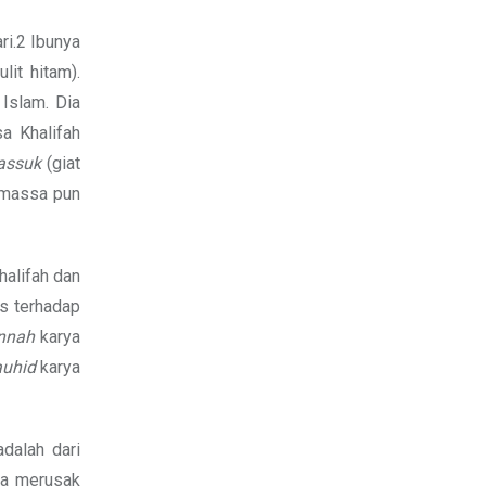
ri.2 Ibunya
lit hitam).
 Islam. Dia
a Khalifah
assuk
(giat
i massa pun
halifah dan
as terhadap
unnah
karya
auhid
karya
dalah dari
ya merusak