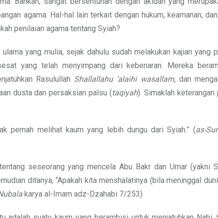
ama. Bahkan, sangat bersentuhan dengan akidah yang merupak
bangan agama. Hal-hal lain terkait dengan hukum, keamanan, dan
kah penilaian agama tentang Syiah?
a ulama yang mulia, sejak dahulu sudah melakukan kajian yang 
 sesat yang telah menyimpang dari kebenaran. Mereka beram
njatuhkan Rasulullah
Shallallahu ‘alaihi wasallam
, dan mengaf
an dusta dan persaksian palsu (
taqiyah
). Simaklah keterangan
dak pernah melihat kaum yang lebih dungu dari Syiah.” (
as-Su
 tentang seseorang yang mencela Abu Bakr dan Umar (yakni S
emudian ditanya, “Apakah kita menshalatinya (bila meninggal duni
 Nubala
karya al-Imam adz-Dzahabi 7/253)
itu adalah suatu kaum yang berambisi untuk menjatuhkan Nabi