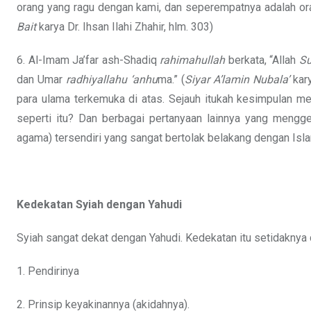
orang yang ragu dengan kami, dan seperempatnya adalah ora
Bait
karya Dr. Ihsan Ilahi Zhahir, hlm. 303)
6. Al-Imam Ja’far ash-Shadiq
rahimahullah
berkata, “Allah
Su
dan Umar
radhiyallahu ‘anhu
ma.” (
Siyar A’lamin Nubala’
kary
para ulama terkemuka di atas. Sejauh itukah kesimpulan m
seperti itu? Dan berbagai pertanyaan lainnya yang menggel
agama) tersendiri yang sangat bertolak belakang dengan Isla
Kedekatan Syiah dengan Yahudi
Syiah sangat dekat dengan Yahudi. Kedekatan itu setidaknya 
1. Pendirinya
2. Prinsip keyakinannya (akidahnya).