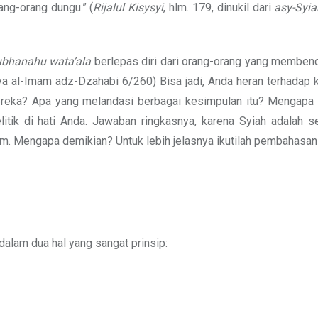
ng-orang dungu.” (
Rijalul Kisysyi
, hlm. 179, dinukil dari
asy-Syia
bhanahu wata’ala
berlepas diri dari orang-orang yang membenc
a al-Imam adz-Dzahabi 6/260) Bisa jadi, Anda heran terhadap 
ereka? Apa yang melandasi berbagai kesimpulan itu? Mengapa 
itik di hati Anda. Jawaban ringkasnya, karena Syiah adalah s
m. Mengapa demikian? Untuk lebih jelasnya ikutilah pembahasan b
dalam dua hal yang sangat prinsip: