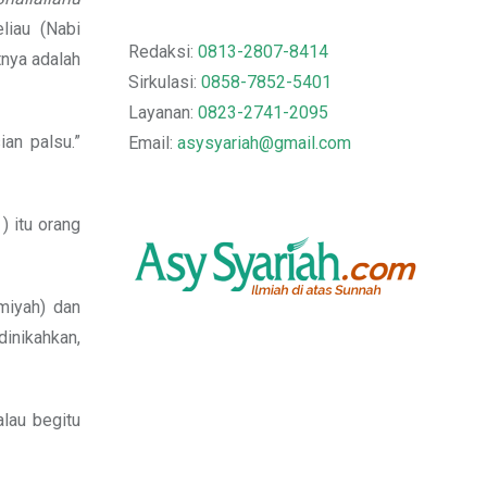
liau (Nabi
Redaksi:
0813-2807-8414
tnya adalah
Sirkulasi:
0858-7852-5401
Layanan:
0823-2741-2095
an palsu.”
Email:
asysyariah@gmail.com
) itu orang
miyah) dan
dinikahkan,
alau begitu