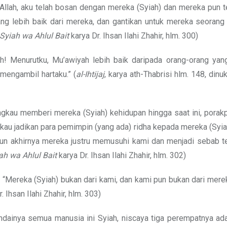
Allah, aku telah bosan dengan mereka (Syiah) dan mereka pun 
ang lebih baik dari mereka, dan gantikan untuk mereka seorang
Syiah wa Ahlul Bait
karya Dr. Ihsan Ilahi Zhahir, hlm. 300)
ah! Menurutku, Mu’awiyah lebih baik daripada orang-orang ya
engambil hartaku.” (
al-Ihtijaj
, karya ath-Thabrisi hlm. 148, dinuk
 Engkau memberi mereka (Syiah) kehidupan hingga saat ini, pora
kau jadikan para pemimpin (yang ada) ridha kepada mereka (Syi
un akhirnya mereka justru memusuhi kami dan menjadi sebab t
ah wa Ahlul Bait
karya Dr. Ihsan Ilahi Zhahir, hlm. 302)
, “Mereka (Syiah) bukan dari kami, dan kami pun bukan dari merek
. Ihsan Ilahi Zhahir, hlm. 303)
ndainya semua manusia ini Syiah, niscaya tiga perempatnya ada