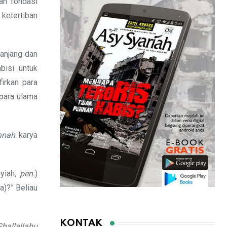
an fondasi
 ketertiban
panjang dan
bisi untuk
irkan para
 para ulama
nnah
karya
yiah
, pen.
)
a)?” Beliau
KONTAK
Shallallahu