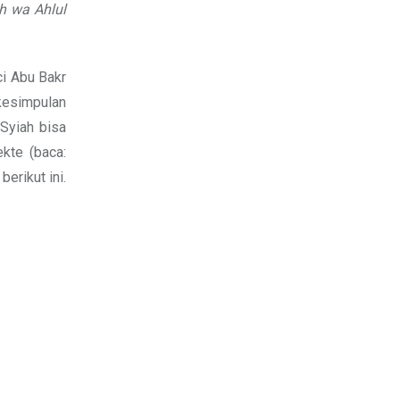
h wa Ahlul
i Abu Bakr
kesimpulan
Syiah bisa
ekte (baca:
erikut ini.