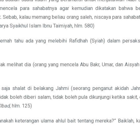
encela para sahabatnya agar kemudian dikatakan bahwa be
t. Sebab, kalau memang beliau orang saleh, niscaya para sahaba
arya Syaikhul Islam Ibnu Taimiyah, hlm. 580)
ernah tahu ada yang melebihi Rafidhah (Syiah) dalam persaksi
dak melihat dia (orang yang mencela Abu Bakr, Umar, dan Aisyah 
saja shalat di belakang Jahmi (seorang penganut akidah Jah
dak boleh diberi salam, tidak boleh pula dikunjungi ketika sakit, 
 ‘Ibad
, hlm. 125)
anakah keterangan ulama ahlul bait tentang mereka?” Baiklah, k