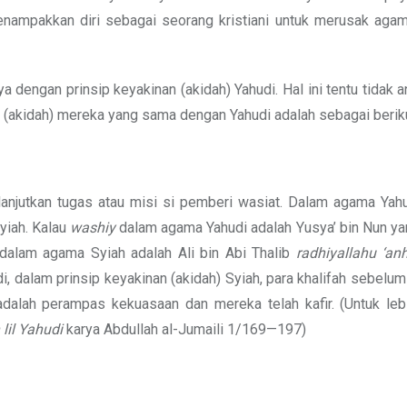
nampakkan diri sebagai seorang kristiani untuk merusak agama
 dengan prinsip keyakinan (akidah) Yahudi. Hal ini tentu tidak 
an (akidah) mereka yang sama dengan Yahudi adalah sebagai beriku
njutkan tugas atau misi si pemberi wasiat. Dalam agama Yahu
yiah. Kalau
washiy
dalam agama Yahudi adalah Yusya’ bin Nun ya
dalam agama Syiah adalah Ali bin Abi Thalib
radhiyallahu ‘an
di, dalam prinsip keyakinan (akidah) Syiah, para khalifah sebelum 
dalah perampas kekuasaan dan mereka telah kafir. (Untuk lebi
lil Yahudi
karya Abdullah al-Jumaili 1/169—197)