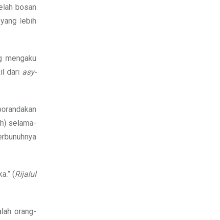
telah bosan
 yang lebih
ng mengaku
il dari
asy-
kporandakan
ah) selama-
erbunuhnya
a.” (
Rijalul
lah orang-