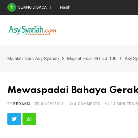
Skip
SERING DIBACA
Nasihat Emas di Masa Fitnah (Ujian/Perselis
to
content
Majalah Islam Asy-Syariah
Majalah Edisi 091 s.d. 100
Asy Sy
Mewaspadai Bahaya Gerak
BY
REDAKSI
02/09/2013
4
COMMENTS
14 MINUTES 