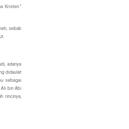
 Kristen.”
aneh, sebab
t.
di, adanya
ng didaulat
hu
sebagai
Ali bin Abi
h rincinya,