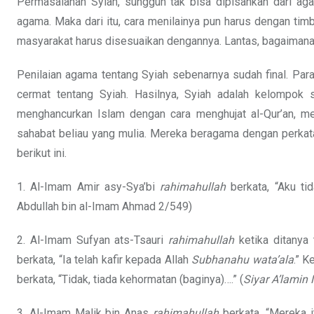
Permasalahan Syiah, sungguh tak bisa dipisahkan dari ag
agama. Maka dari itu, cara menilainya pun harus dengan tim
masyarakat harus disesuaikan dengannya. Lantas, bagaimana
Penilaian agama tentang Syiah sebenarnya sudah final. Par
cermat tentang Syiah. Hasilnya, Syiah adalah kelompok
menghancurkan Islam dengan cara menghujat al-Qur’an, me
sahabat beliau yang mulia. Mereka beragama dengan perkata
berikut ini.
1. Al-Imam Amir asy-Sya’bi
rahimahullah
berkata, “Aku ti
Abdullah bin al-Imam Ahmad 2/549)
2. Al-Imam Sufyan ats-Tsauri
rahimahullah
ketika ditanya
berkata, “Ia telah kafir kepada Allah
Subhanahu wata’ala
.” K
berkata, “Tidak, tiada kehormatan (baginya)….” (
Siyar A’lamin
3. Al-Imam Malik bin Anas
rahimahullah
berkata, “Mereka 