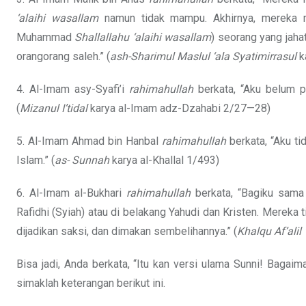
‘alaihi wasallam
namun tidak mampu. Akhirnya, mereka m
Muhammad
Shallallahu ‘alaihi wasallam
) seorang yang jaha
orangorang saleh.” (
ash-Sharimul Maslul ‘ala
Syatimirrasul
k
4. Al-Imam asy-Syafi’i
rahimahullah
berkata, “Aku belum p
(
Mizanul I’tidal
karya al-Imam adz-Dzahabi 2/27—28)
5. Al-Imam Ahmad bin Hanbal
rahimahullah
berkata, “Aku ti
Islam.” (
as-
Sunnah
karya al-Khallal 1/493)
6. Al-Imam al-Bukhari
rahimahullah
berkata, “Bagiku sama 
Rafidhi (Syiah) atau di belakang Yahudi dan Kristen. Mereka ti
dijadikan saksi, dan dimakan sembelihannya.” (
Khalqu
Af’alil
Bisa jadi, Anda berkata, “Itu kan versi ulama Sunni! Bagaim
simaklah keterangan berikut ini.