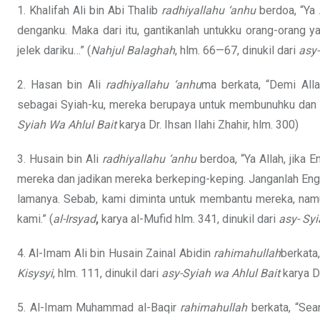
1. Khalifah Ali bin Abi Thalib
radhiyallahu ‘anhu
berdoa, “Ya 
denganku. Maka dari itu, gantikanlah untukku orang-orang y
jelek dariku…” (
Nahjul Balaghah
, hlm. 66—67, dinukil dari
asy-
2. Hasan bin Ali
radhiyallahu ‘anhu
ma berkata, “Demi All
sebagai Syiah-ku, mereka berupaya untuk membunuhku dan m
Syiah Wa
Ahlul Bait
karya Dr. Ihsan Ilahi Zhahir, hlm. 300)
3. Husain bin Ali
radhiyallahu ‘anhu
berdoa, “Ya Allah, jika
mereka dan jadikan mereka berkeping-keping. Janganlah Eng
lamanya. Sebab, kami diminta untuk membantu mereka, nam
kami.” (
al-Irsyad
,
karya al-Mufid hlm. 341, dinukil dari
asy-
Syi
4. Al-Imam Ali bin Husain Zainal Abidin
rahimahullah
berkata
Kisysyi
, hlm. 111, dinukil dari
asy-Syiah wa Ahlul Bait
karya Dr
5. Al-Imam Muhammad al-Baqir
rahimahullah
berkata, “Sea