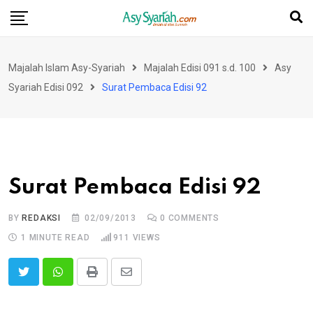
Skip
to
content
Majalah Islam Asy-Syariah
Majalah Edisi 091 s.d. 100
Asy
Syariah Edisi 092
Surat Pembaca Edisi 92
Surat Pembaca Edisi 92
BY
REDAKSI
02/09/2013
0
COMMENTS
1 MINUTE READ
911
VIEWS
Print
Share
via