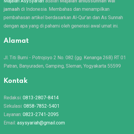
Majalah AsySyariah
adalah
Majalah ahlussunnah wal
jamaah
di Indonesia. Membahas dan menampilkan
pembahasan artikel berdasarkan Al-Qur’an dan As Sunnah
dengan apa yang di pahami oleh generasi awal umat ini.
Alamat
Jl. Titi Bumi - Potrojoyo 2 No. 082 (gg. Kenanga 26B) RT 01
Patran, Banyuraden, Gamping, Sleman, Yogyakarta 55599
Kontak
Redaksi:
0813-2807-8414
Sirkulasi:
0858-7852-5401
Layanan:
0823-2741-2095
Email:
asysyariah@gmail.com