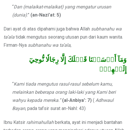
“
Dan (malaikat-malaikat) yang mengatur urusan
(dunia)
.”
(an-Nazi’at:
5)
Dari ayat di atas dipahami juga bahwa Allah
subhanahu wa
ta’ala
tidak mengutus seorang utusan pun dari kaum wanita.
Firman-Nya
subhanahu wa ta’ala
,
وَمَآ أَرۡسَلۡنَا قَبۡلَكَ إِلَّا رِجَالٗا نُّوحِيٓ
إِلَيۡهِمۡۖ
“
Kami tiada mengutus rasul-rasul sebelum kamu,
melainkan beberapa orang laki-laki yang Kami beri
wahyu kepada mereka.”
(al-Anbiya’: 7)
(
Adhwaul
Bayan
, pada tafsir surat an-Nahl: 43)
Ibnu Katsir
rahimahullah
berkata, ayat ini menjadi bantahan