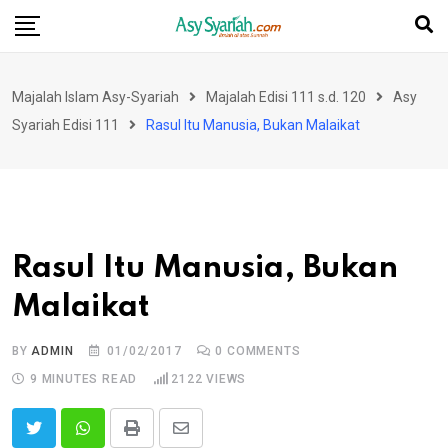
Skip
to
content
Majalah Islam Asy-Syariah
Majalah Edisi 111 s.d. 120
Asy
Syariah Edisi 111
Rasul Itu Manusia, Bukan Malaikat
Rasul Itu Manusia, Bukan
Malaikat
BY
ADMIN
01/02/2017
0
COMMENTS
9 MINUTES READ
2122
VIEWS
Print
Share