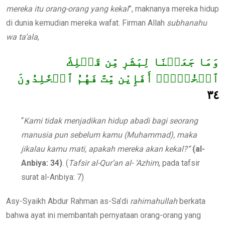
mereka itu orang-orang yang kekal
”, maknanya mereka hidup
di dunia kemudian mereka wafat. Firman Allah
subhanahu
wa ta’ala
,
وَمَا جَعَلۡنَا لِبَشَرٖ مِّن قَبۡلِكَ
ٱلۡخُلۡدَۖ أَفَإِيْن مِّتَّ فَهُمُ ٱلۡخَٰلِدُونَ
٣٤
“
Kami tidak menjadikan hidup abadi bagi seorang
manusia pun sebelum kamu (Muhammad), maka
jikalau kamu mati, apakah mereka akan kekal?”
(al-
Anbiya: 34)
. (
Tafsir al-Qur’an al- ‘Azhim
, pada tafsir
surat al-Anbiya: 7)
Asy-Syaikh Abdur Rahman as-Sa’di
rahimahullah
berkata
bahwa ayat ini membantah pernyataan orang-orang yang