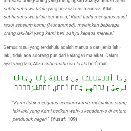
terhadap orang-orang yang mengingkari adanya utusan Allah
subhanahu wa ta’ala
yang berasal dari manusia. Allah
subhanahu wa ta’ala
berfirman, “
Kami tiada mengutus
rasul-
rasul sebelum kamu (Muhammad),
melainkan beberapa
orang laki-laki yang
kami beri wahyu kepada mereka.
”
Semua rasul yang terdahulu adalah manusia dari jenis laki-
laki, tidak ada seorang pun dari kalangan malaikat. Dalam
ayat yang lain, Allah
subhanahu wa ta’ala
berfirman,
وَمَآ أَرۡسَلۡنَا مِن قَبۡلِكَ إِلَّا رِجَالٗا
نُّوحِيٓ إِلَيۡهِم مِّنۡ أَهۡلِ ٱلۡقُرَىٰٓۗ
“
Kami tidak mengutus sebelum kamu, melainkan orang
laki-laki yang Kami berikan wahyu kepadanya di antara
penduduk negeri.
”
(Yusuf: 109)