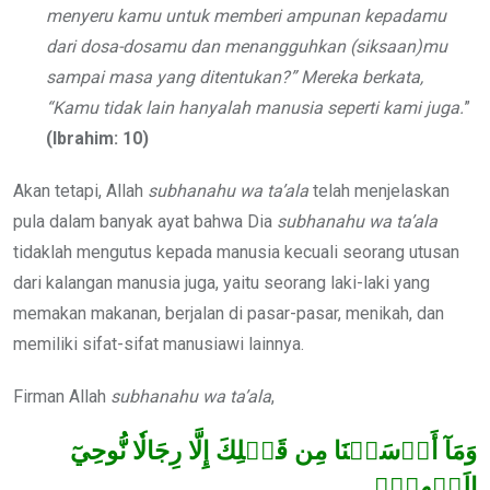
menyeru kamu untuk memberi ampunan kepadamu
dari dosa-dosamu dan menangguhkan (siksaan)mu
sampai masa yang ditentukan?” Mereka berkata,
“Kamu tidak lain hanyalah manusia seperti kami juga.
”
(Ibrahim: 10)
Akan tetapi, Allah
subhanahu wa ta’ala
telah menjelaskan
pula dalam banyak ayat bahwa Dia
subhanahu wa ta’ala
tidaklah mengutus kepada manusia kecuali seorang utusan
dari kalangan manusia juga, yaitu seorang laki-laki yang
memakan makanan, berjalan di pasar-pasar, menikah, dan
memiliki sifat-sifat manusiawi lainnya.
Firman Allah
subhanahu wa ta’ala
,
وَمَآ أَرۡسَلۡنَا مِن قَبۡلِكَ إِلَّا رِجَالٗا نُّوحِيٓ
إِلَيۡهِمۡۖ