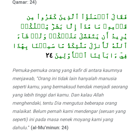
Qamar: 24)
فَقَالَ ٱلۡمَلَؤُاْ ٱلَّذِينَ كَفَرُواْ مِن
قَوۡمِهِۦ مَا هَٰذَآ إِلَّا بَشَرٞ مِّثۡلُكُمۡ
يُرِيدُ أَن يَتَفَضَّلَ عَلَيۡكُمۡ وَلَوۡ شَآءَ
ٱللَّهُ لَأَنزَلَ مَلَٰٓئِكَةٗ مَّا سَمِعۡنَا بِهَٰذَا
٢٤
فِيٓ ءَابَآئِنَا ٱلۡأَوَّلِينَ
Pemuka-pemuka orang yang kafir di antara kaumnya
menjawab, “Orang ini tidak lain hanyalah manusia
seperti kamu, yang bermaksud hendak menjadi seorang
yang lebih tinggi dari kamu. Dan kalau Allah
menghendaki, tentu Dia mengutus beberapa orang
malaikat. Belum pernah kami mendengar (seruan yang
seperti) ini pada masa nenek moyang kami yang
dahulu.
”
(al-Mu’minun: 24)