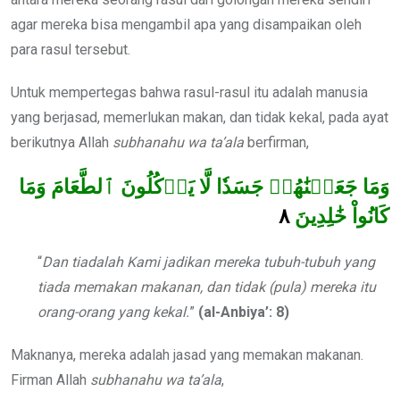
agar mereka bisa mengambil apa yang disampaikan oleh
para rasul tersebut.
Untuk mempertegas bahwa rasul-rasul itu adalah manusia
yang berjasad, memerlukan makan, dan tidak kekal, pada ayat
berikutnya Allah
subhanahu wa ta’ala
berfirman,
وَمَا جَعَلۡنَٰهُمۡ جَسَدٗا لَّا يَأۡكُلُونَ ٱلطَّعَامَ وَمَا
٨
كَانُواْ خَٰلِدِينَ
“
Dan tiadalah Kami jadikan mereka tubuh-tubuh yang
tiada memakan makanan, dan tidak (pula) mereka itu
orang-orang yang kekal.
”
(al-Anbiya’:
8)
Maknanya, mereka adalah jasad yang memakan makanan.
Firman Allah
subhanahu wa ta’ala
,