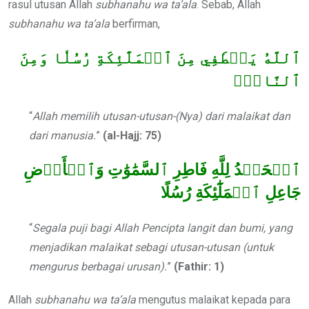
rasul utusan Allah
subhanahu wa ta’ala
. Sebab, Allah
subhanahu wa ta’ala
berfirman,
ٱللَّهُ يَصۡطَفِي مِنَ ٱلۡمَلَٰٓئِكَةِ رُسُلٗا وَمِنَ
ٱلنَّاسِۚ
“
Allah memilih utusan-utusan-(Nya) dari malaikat dan
dari manusia.
”
(al-Hajj: 75)
ٱلۡحَمۡدُ لِلَّهِ فَاطِرِ ٱلسَّمَٰوَٰتِ وَٱلۡأَرۡضِ
جَاعِلِ ٱلۡمَلَٰٓئِكَةِ رُسُلًا
“
Segala puji bagi Allah Pencipta langit dan bumi, yang
menjadikan malaikat sebagi utusan-utusan (untuk
mengurus berbagai urusan).
”
(Fathir: 1)
Allah
subhanahu wa ta’ala
mengutus malaikat kepada para