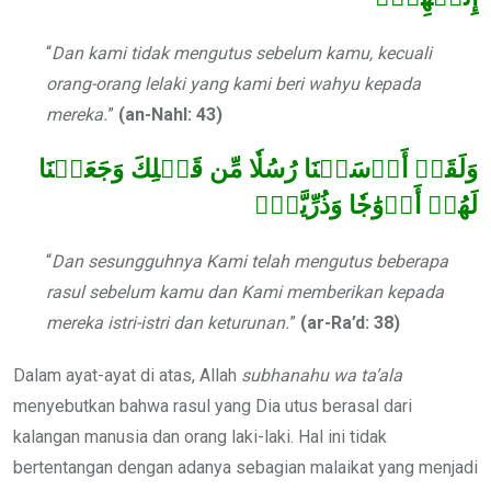
“
Dan kami tidak mengutus sebelum kamu, kecuali
orang-orang lelaki yang kami beri wahyu kepada
mereka.
”
(an-Nahl: 43)
وَلَقَدۡ أَرۡسَلۡنَا رُسُلٗا مِّن قَبۡلِكَ وَجَعَلۡنَا
لَهُمۡ أَزۡوَٰجٗا وَذُرِّيَّةٗۚ
“
Dan sesungguhnya Kami telah mengutus beberapa
rasul sebelum kamu dan Kami memberikan kepada
mereka istri-istri dan keturunan.
”
(ar-Ra’d: 38)
Dalam ayat-ayat di atas, Allah
subhanahu wa ta’ala
menyebutkan bahwa rasul yang Dia utus berasal dari
kalangan manusia dan orang laki-laki. Hal ini tidak
bertentangan dengan adanya sebagian malaikat yang menjadi