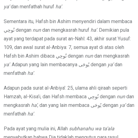
ya’
dan menfathah huruf
ha’
.
Sementara itu, Hafsh bin Ashim menyendiri dalam membaca
نُوحِي dengan
nun
dan mengkasrah huruf
ha’
. Demikian pula
ayat yang terdapat pada surat an-Nahl: 43, akhir surat Yusuf:
109, dan awal surat al-Anbiya: 7, semua ayat di atas oleh
Hafsh bin Ashim dibaca نُوحِي dengan
nun
dan mengkasrah
ya’
. Adapun yang lain membacanya يُوحَى dengan
ya’
dan
menfathah
ha’
.
Adapun pada surat al-Anbiya’: 25, ulama ahli qiraah seperti
Hamzah, al-Kisa’i, dan Hafsh membaca نُوحِي dengan
nun
dan
mengkasrah
ha’
, dan yang lain membaca يُوحَى dengan
ya’
dan
menfathah
ha’
.
Pada ayat yang mulia ini, Allah
subhanahu wa ta’ala
menyebutkan bahwa Dia tidaklah mengutus para rasul