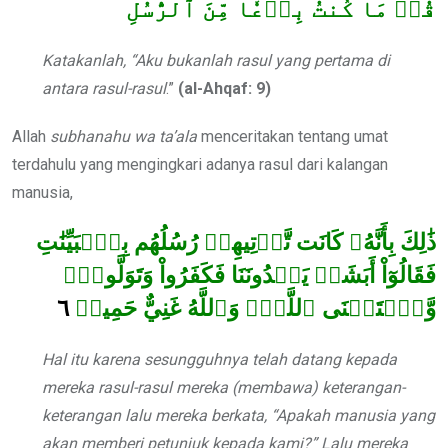
قُلۡ مَا كُنتُ بِدۡعٗا مِّنَ ٱلرُّسُلِ
Katakanlah, “Aku bukanlah rasul yang pertama di
antara rasul-rasul
.”
(al-Ahqaf: 9)
Allah
subhanahu wa ta’ala
menceritakan tentang umat
terdahulu yang mengingkari adanya rasul dari kalangan
manusia,
ذَٰلِكَ بِأَنَّهُۥ كَانَت تَّأۡتِيهِمۡ رُسُلُهُم بِٱلۡبَيِّنَٰتِ
فَقَالُوٓاْ أَبَشَرٞ يَهۡدُونَنَا فَكَفَرُواْ وَتَوَلَّواْۖ
٦
وَّٱسۡتَغۡنَى ٱللَّهُۚ وَٱللَّهُ غَنِيٌّ حَمِيدٞ
Hal itu karena sesungguhnya telah datang kepada
mereka rasul-rasul mereka (membawa) keterangan-
keterangan lalu mereka berkata, “Apakah manusia yang
akan memberi petunjuk kepada kami?” Lalu mereka