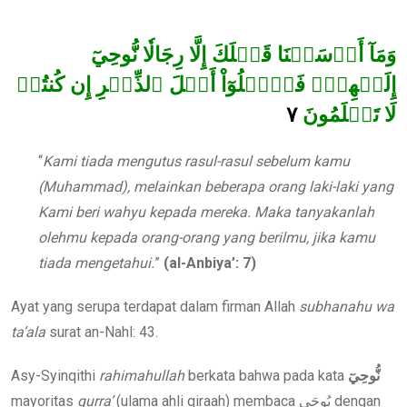
via
Email
وَمَآ أَرۡسَلۡنَا قَبۡلَكَ إِلَّا رِجَالٗا نُّوحِيٓ
إِلَيۡهِمۡۖ فَسۡ‍َٔلُوٓاْ أَهۡلَ ٱلذِّكۡرِ إِن كُنتُمۡ
٧
لَا تَعۡلَمُونَ
“
Kami tiada mengutus rasul-rasul sebelum kamu
(Muhammad), melainkan beberapa orang laki-laki yang
Kami beri wahyu kepada mereka. Maka tanyakanlah
olehmu kepada orang-orang yang berilmu, jika kamu
tiada mengetahui.
”
(al-Anbiya’: 7)
Ayat yang serupa terdapat dalam firman Allah
subhanahu wa
ta’ala
surat an-Nahl: 43.
Asy-Syinqithi
rahimahullah
berkata bahwa pada kata
نُّوحِيٓ
mayoritas
qurra’
(ulama ahli qiraah) membaca يُوحَى dengan