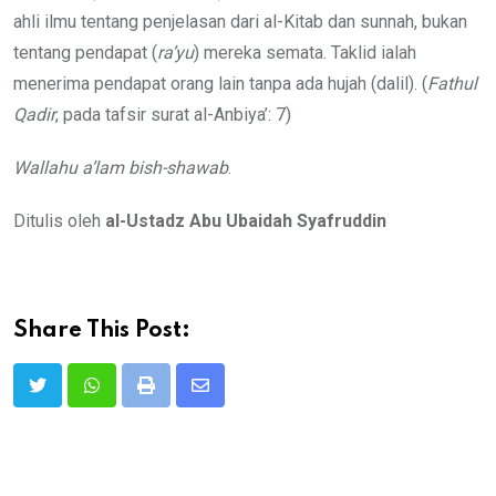
ahli ilmu tentang penjelasan dari al-Kitab dan sunnah, bukan
tentang pendapat (
ra’yu
) mereka semata. Taklid ialah
menerima pendapat orang lain tanpa ada hujah (dalil). (
Fathul
Qadir
, pada tafsir surat al-Anbiya’: 7)
Wallahu a’lam bish-shawab
.
Ditulis oleh
al-Ustadz Abu Ubaidah Syafruddin
Share This Post:
Print
Share
via
Email