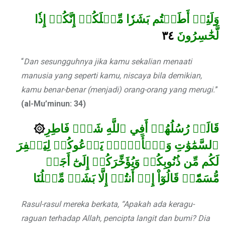
وَلَئِنۡ أَطَعۡتُم بَشَرٗا مِّثۡلَكُمۡ إِنَّكُمۡ إِذٗا
٣٤
لَّخَٰسِرُونَ
“
Dan sesungguhnya jika kamu sekalian menaati
manusia yang seperti kamu, niscaya bila demikian,
kamu benar-benar (menjadi) orang-orang yang merugi.
”
(al-Mu’minun: 34)
۞
قَالَتۡ رُسُلُهُمۡ أَفِي ٱللَّهِ شَكّٞ فَاطِرِ
ٱلسَّمَٰوَٰتِ وَٱلۡأَرۡضِۖ يَدۡعُوكُمۡ لِيَغۡفِرَ
لَكُم مِّن ذُنُوبِكُمۡ وَيُؤَخِّرَكُمۡ إِلَىٰٓ أَجَلٖ
مُّسَمّٗىۚ قَالُوٓاْ إِنۡ أَنتُمۡ إِلَّا بَشَرٞ مِّثۡلُنَا
Rasul-rasul mereka berkata, “Apakah ada keragu-
raguan terhadap Allah, pencipta langit dan bumi? Dia