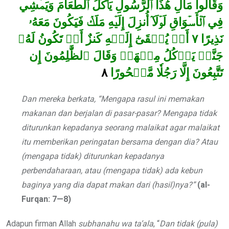
وَقَالُواْ مَالِ هَٰذَا ٱلرَّسُولِ يَأۡكُلُ ٱلطَّعَامَ وَيَمۡشِي
فِي ٱلۡأَسۡوَاقِ لَوۡلَآ أُنزِلَ إِلَيۡهِ مَلَكٞ فَيَكُونَ مَعَهُۥ
أَوۡ يُلۡقَىٰٓ إِلَيۡهِ كَنزٌ أَوۡ تَكُونُ لَهُۥ
٧
نَذِيرًا
جَنَّةٞ يَأۡكُلُ مِنۡهَاۚ وَقَالَ ٱلظَّٰلِمُونَ إِن
٨
تَتَّبِعُونَ إِلَّا رَجُلٗا مَّسۡحُورًا
Dan mereka berkata, “Mengapa rasul ini memakan
makanan dan berjalan di pasar-pasar? Mengapa tidak
diturunkan kepadanya seorang malaikat agar malaikat
itu memberikan peringatan bersama dengan dia? Atau
(mengapa tidak) diturunkan kepadanya
perbendaharaan, atau (mengapa tidak) ada kebun
baginya yang dia dapat makan dari (hasil)nya?”
(al-
Furqan: 7—8)
Adapun firman Allah
subhanahu wa ta’ala
, “
Dan tidak (pula)