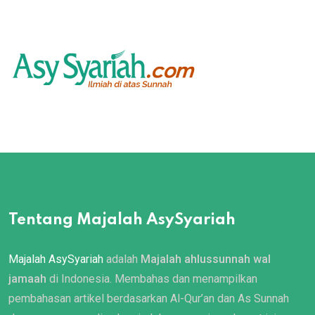
Tentang Majalah AsySyariah
Majalah AsySyariah
adalah
Majalah ahlussunnah wal
jamaah
di Indonesia. Membahas dan menampilkan
pembahasan artikel berdasarkan Al-Qur’an dan As Sunnah