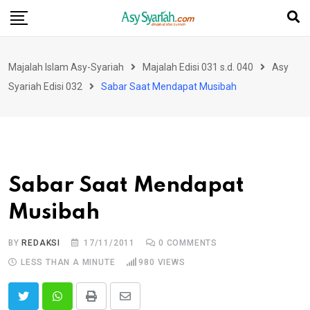
Skip
to
content
Majalah Islam Asy-Syariah
Majalah Edisi 031 s.d. 040
Asy
Syariah Edisi 032
Sabar Saat Mendapat Musibah
Sabar Saat Mendapat
Musibah
BY
REDAKSI
17/11/2011
0
COMMENTS
LESS THAN A MINUTE
980
VIEWS
Print
Share